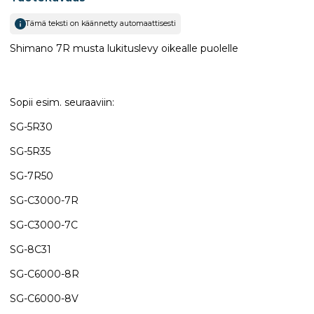
Tämä teksti on käännetty automaattisesti
Shimano 7R musta lukituslevy oikealle puolelle
Sopii esim. seuraaviin:
SG-5R30
SG-5R35
SG-7R50
SG-C3000-7R
SG-C3000-7C
SG-8C31
​SG-C6000-8R
SG-C6000-8V