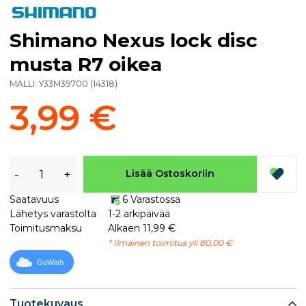
Shimano Nexus lock disc
musta R7 oikea
MALLI:
Y33M39700
(
14318
)
3,99 €
-
+
Lisää Ostoskoriin
Saatavuus
6 Varastossa
Lähetys varastolta
1-2 arkipäivää
Toimitusmaksu
Alkaen 11,99 €
* Ilmainen toimitus yli 80,00 €
GoWish
Tuotekuvaus