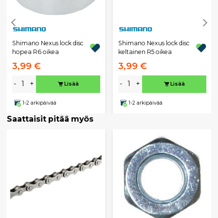
Shimano Nexus lock disc
Shimano Nexus lock disc
hopea R6 oikea
keltainen R5 oikea
3,99 €
3,99 €
-
+
-
+
Lisää
Lisää
1-2 arkipäivää
1-2 arkipäivää
Saattaisit pitää myös