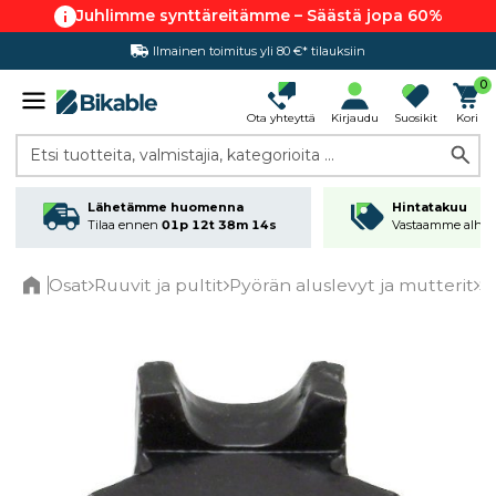
Juhlimme synttäreitämme – Säästä jopa 60%
Ilmainen toimitus yli 80 €* tilauksiin
Hintatakuu
0
Ota yhteyttä
Kirjaudu
Suosikit
Kori
Etsi tuotteita, valmistajia, kategorioita ...
Lähetämme huomenna
Hintatakuu
Tilaa ennen
01p 12t 38m 14s
Vastaamme alhai
Osat
Ruuvit ja pultit
Pyörän aluslevyt ja mutterit
S
Home