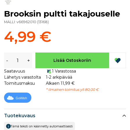
Brooksin pultti takajouselle
MALLI:
v66962010
(
13168
)
4,99 €
-
+
Lisää Ostoskoriin
Saatavuus
1 Varastossa
Lähetys varastolta
1-2 arkipäivää
Toimitusmaksu
Alkaen 11,99 €
* Ilmainen toimitus yli 80,00 €
GoWish
Tuotekuvaus
Tämä teksti on käännetty automaattisesti