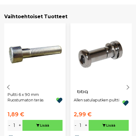
Vaihtoehtoiset Tuotteet
Pultti 6 x 90 mm
Allen satulaputken pultti
Ruostumaton teräs
1,89 €
2,99 €
-
+
-
+
Lisää
Lisää