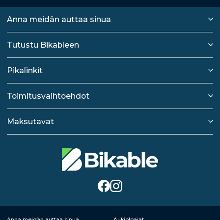
Anna meidän auttaa sinua
Tutustu Bikableen
Pikalinkit
Toimitusvaihtoehdot
Maksutavat
Anna meidän auttaa sinua
Aukioloajat