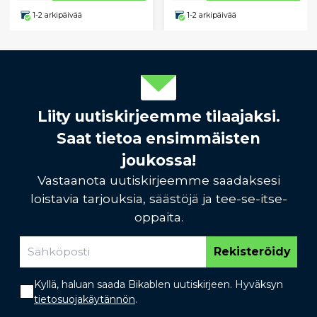
1-2 arkipäivää
1-2 arkipäivää
Liity uutiskirjeemme tilaajaksi.
Saat tietoa ensimmäisten
joukossa!
Vastaanota uutiskirjeemme saadaksesi
loistavia tarjouksia, säästöjä ja tee-se-itse-
oppaita.
Rekisteröidy
Kyllä, haluan saada Bikablen uutiskirjeen. Hyväksyn
tietosuojakäytännön
.