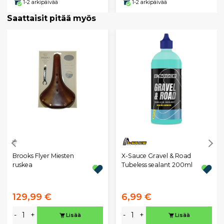
1-2 arkipäivää
1-2 arkipäivää
Saattaisit pitää myös
Brooks Flyer Miesten
X-Sauce Gravel & Road
ruskea
Tubeless sealant 200ml
129,99 €
6,99 €
-
+
-
+
Lisää
Lisää