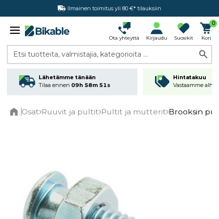
Ilmainen toimitus yli 80 €* tilauksiin
Hintatakuu
0
Ota yhteyttä
Kirjaudu
Suosikit
Kori
Etsi tuotteita, valmistajia, kategorioita ...
Lähetämme tänään
Hintatakuu
Tilaa ennen
09h 58m 51s
Vastaamme alhai
Osat
Ruuvit ja pultit
Pultit ja mutterit
Brooksin pult
Home