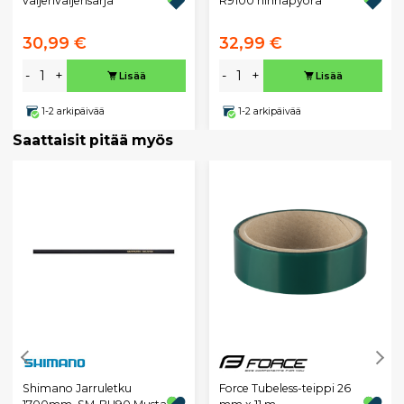
vaijerivaijerisarja
R9100 hihnapyörä
30,99 €
32,99 €
-
+
-
+
Lisää
Lisää
1-2 arkipäivää
1-2 arkipäivää
Saattaisit pitää myös
Shimano Jarruletku
Force Tubeless-teippi 26