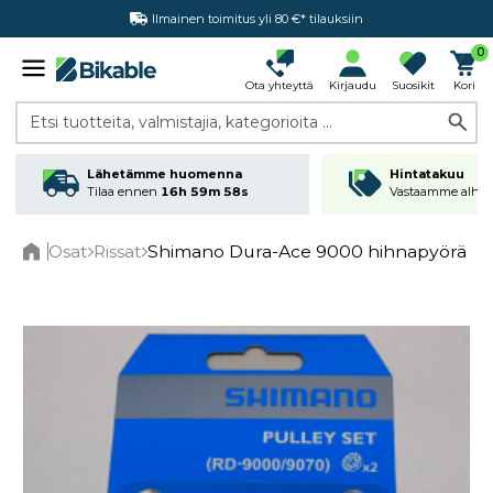
Ilmainen toimitus yli 80 €* tilauksiin
Hintatakuu
0
Ota yhteyttä
Kirjaudu
Suosikit
Kori
Etsi tuotteita, valmistajia, kategorioita ...
Lähetämme huomenna
Hintatakuu
Tilaa ennen
16h 59m 57s
Vastaamme alhai
Osat
Rissat
Shimano Dura-Ace 9000 hihnapyörä
Home