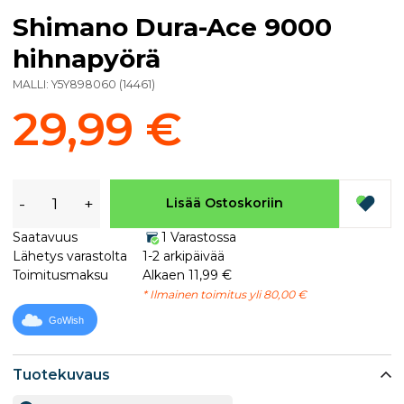
Shimano Dura-Ace 9000
hihnapyörä
MALLI:
Y5Y898060
(
14461
)
29,99 €
-
+
Lisää Ostoskoriin
Saatavuus
1 Varastossa
Lähetys varastolta
1-2 arkipäivää
Toimitusmaksu
Alkaen 11,99 €
* Ilmainen toimitus yli 80,00 €
GoWish
Tuotekuvaus