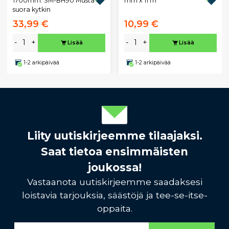
1700mm. SM-BH90 Musta
mm x 11 m
suora kytkin
33,99 €
10,99 €
-
+
-
+
Lisää
Lisää
1-2 arkipäivää
1-2 arkipäivää
Liity uutiskirjeemme tilaajaksi.
Saat tietoa ensimmäisten
joukossa!
Vastaanota uutiskirjeemme saadaksesi
loistavia tarjouksia, säästöjä ja tee-se-itse-
oppaita.