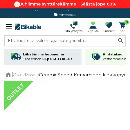
Juhlimme synttäreitämme – Säästä jopa 60%
Hintatakuu
0
Ota yhteyttä
Kirjaudu
Suosikit
Kori
Etsi tuotteita, valmistajia, kategorioita ...
Lähetämme huomenna
Hintatakuu
Tilaa ennen
01p 06t 11m 09s
Vastaamme alhai
Osat
Rissat
CeramicSpeed Keraaminen kiekkopyörä 
Home
OUTLET