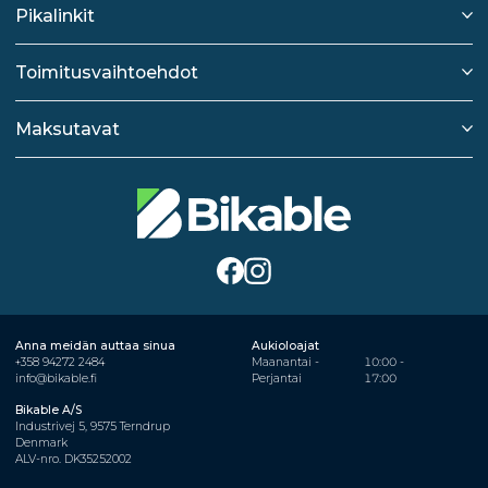
Pikalinkit
Toimitusvaihtoehdot
Maksutavat
Anna meidän auttaa sinua
Aukioloajat
+358 94272 2484
Maanantai -
10:00 -
info@bikable.fi
Perjantai
17:00
Bikable A/S
Industrivej 5, 9575 Terndrup
Denmark
ALV-nro. DK35252002