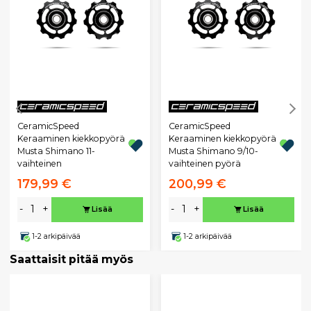
CeramicSpeed
CeramicSpeed
Keraaminen kiekkopyörä
Keraaminen kiekkopyörä
Musta Shimano 11-
Musta Shimano 9/10-
vaihteinen
vaihteinen pyörä
179,99 €
200,99 €
-
+
-
+
Lisää
Lisää
1-2 arkipäivää
1-2 arkipäivää
Saattaisit pitää myös