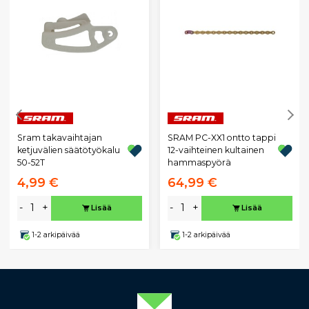
Sram takavaihtajan
SRAM PC-XX1 ontto tappi
ketjuvälien säätötyökalu
12-vaihteinen kultainen
50-52T
hammaspyörä
4,99 €
64,99 €
-
+
-
+
Lisää
Lisää
1-2 arkipäivää
1-2 arkipäivää