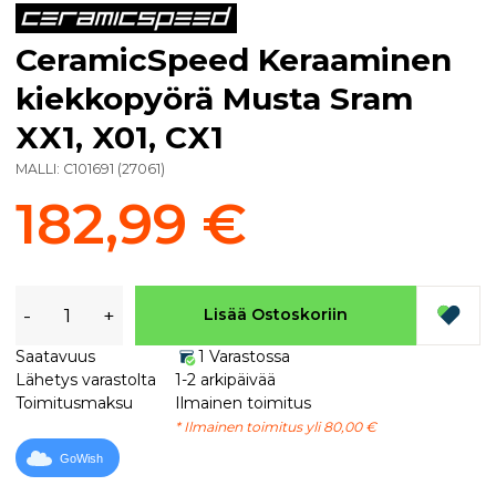
CeramicSpeed Keraaminen
kiekkopyörä Musta Sram
XX1, X01, CX1
MALLI:
C101691
(
27061
)
182,99 €
-
+
Lisää Ostoskoriin
Saatavuus
1 Varastossa
Lähetys varastolta
1-2 arkipäivää
Toimitusmaksu
Ilmainen toimitus
* Ilmainen toimitus yli 80,00 €
GoWish