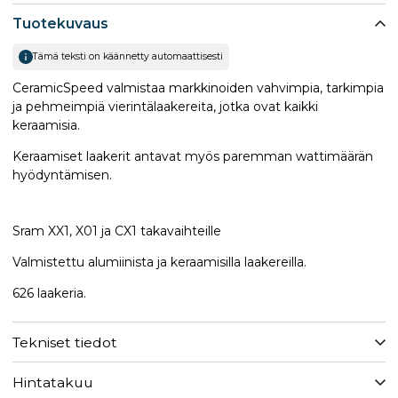
Tuotekuvaus
Tämä teksti on käännetty automaattisesti
CeramicSpeed valmistaa markkinoiden vahvimpia, tarkimpia
ja pehmeimpiä vierintälaakereita, jotka ovat kaikki
keraamisia.
Keraamiset laakerit antavat myös paremman wattimäärän
hyödyntämisen.
Sram XX1, X01 ja CX1 takavaihteille
Valmistettu alumiinista ja keraamisilla laakereilla.
626 laakeria.
Tekniset tiedot
Hintatakuu