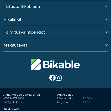
Tutustu Bikableen
Pikalinkit
Toimitusvaihtoehdot
Maksutavat
Anna meidän auttaa sinua
Aukioloajat
+358 94272 2484
Maanantai -
10:00 -
info@bikable.fi
Perjantai
17:00
Bikable A/S