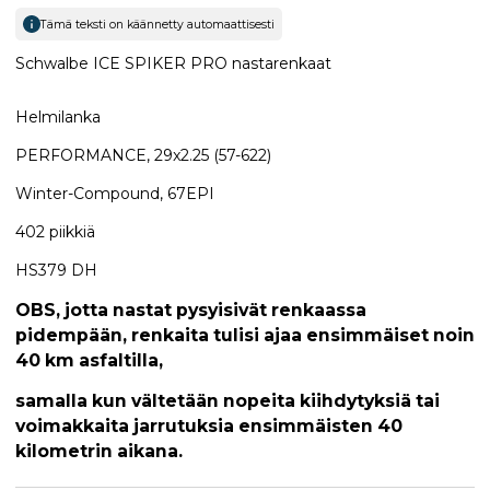
Tämä teksti on käännetty automaattisesti
Schwalbe ICE SPIKER PRO nastarenkaat
Helmilanka
PERFORMANCE, 29x2.25 (57-622)
Winter-Compound, 67EPI
402 piikkiä
HS379 DH
OBS, jotta nastat pysyisivät renkaassa
pidempään, renkaita tulisi ajaa ensimmäiset noin
40 km asfaltilla,
samalla kun vältetään nopeita kiihdytyksiä tai
voimakkaita jarrutuksia ensimmäisten 40
kilometrin aikana.