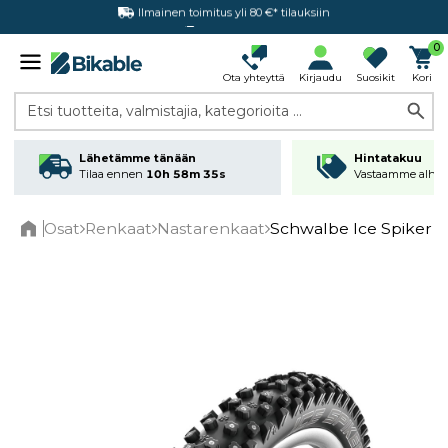
Hintatakuu
0
Ota yhteyttä
Kirjaudu
Suosikit
Kori
Etsi tuotteita, valmistajia, kategorioita ...
Lähetämme tänään
Hintatakuu
Tilaa ennen
10h 58m 35s
Vastaamme alhai
Osat
Renkaat
Nastarenkaat
Schwalbe Ice Spiker P
Home