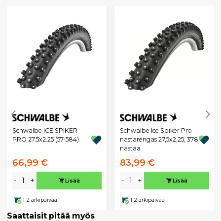
Schwalbe ICE SPIKER
Schwalbe Ice Spiker Pro
PRO 27.5x2.25 (57-584)
nastarengas 27,5x2,25, 378
nastaa
66,99 €
83,99 €
-
+
-
+
Lisää
Lisää
1-2 arkipäivää
1-2 arkipäivää
Saattaisit pitää myös