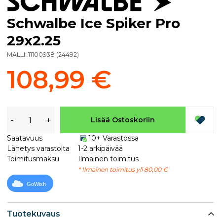
Schwalbe Ice Spiker Pro
29x2.25
MALLI:
11100938
(
24492
)
108,99 €
-
+
Lisää Ostoskoriin
Saatavuus
10+ Varastossa
Lähetys varastolta
1-2 arkipäivää
Toimitusmaksu
Ilmainen toimitus
* Ilmainen toimitus yli 80,00 €
GoWish
Tuotekuvaus