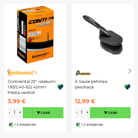
Continental 29" -sisäkumi
X-Sauce pehmeä
1.85/2.40-622 42mm
pesuharja
Presta-venttiili
3,99 €
12,99 €
-
+
-
+
Lisää
Lisää
1-2 arkipäivää
1-2 arkipäivää