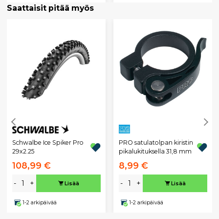
Saattaisit pitää myös
Schwalbe Ice Spiker Pro
PRO satulatolpan kiristin
29x2.25
pikalukituksella 31,8 mm
108,99 €
8,99 €
-
+
-
+
Lisää
Lisää
1-2 arkipäivää
1-2 arkipäivää