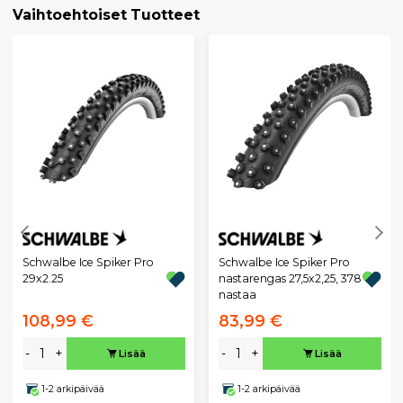
Vaihtoehtoiset Tuotteet
Schwalbe Ice Spiker Pro
Schwalbe Ice Spiker Pro
29x2.25
nastarengas 27,5x2,25, 378
nastaa
108,99 €
83,99 €
-
+
-
+
Lisää
Lisää
1-2 arkipäivää
1-2 arkipäivää