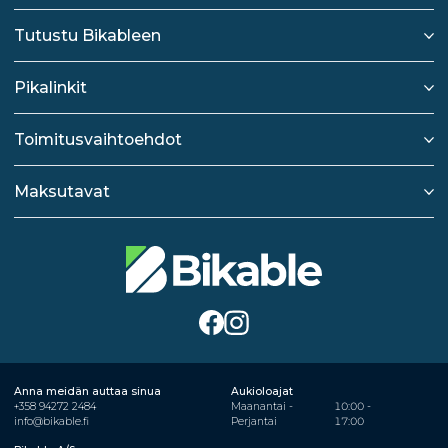
Tutustu Bikableen
Pikalinkit
Toimitusvaihtoehdot
Maksutavat
Anna meidän auttaa sinua
Aukioloajat
+358 94272 2484
Maanantai -
10:00 -
info@bikable.fi
Perjantai
17:00