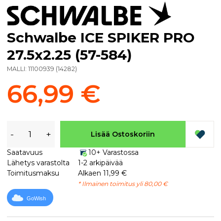
Schwalbe ICE SPIKER PRO
27.5x2.25 (57-584)
MALLI:
11100939
(
14282
)
66,99 €
-
+
Lisää Ostoskoriin
Saatavuus
10+ Varastossa
Lähetys varastolta
1-2 arkipäivää
Toimitusmaksu
Alkaen 11,99 €
* Ilmainen toimitus yli 80,00 €
GoWish