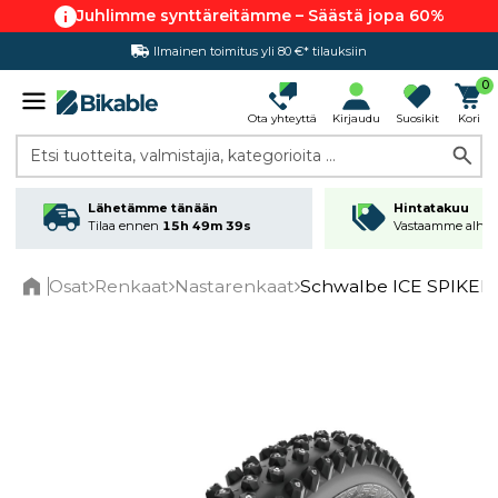
Juhlimme synttäreitämme – Säästä jopa 60%
Ilmainen toimitus yli 80 €* tilauksiin
Hintatakuu
0
Ota yhteyttä
Kirjaudu
Suosikit
Kori
Etsi tuotteita, valmistajia, kategorioita ...
Lähetämme tänään
Hintatakuu
Tilaa ennen
15h 49m 39s
Vastaamme alhai
Osat
Renkaat
Nastarenkaat
Schwalbe ICE SPIKER P
Home