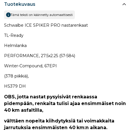
Tuotekuvaus
Tämä teksti on käännetty automaattisesti
Schwalbe ICE SPIKER PRO nastarenkaat
TL-Ready
Helmilanka
PERFORMANCE, 27.5x2.25 (57-584)
Winter-Compound, 67EPI
(378 piikkiä),
HS379 DH
OBS, jotta nastat pysyisivät renkaassa
pidempään, renkaita tulisi ajaa ensimmäiset noin
40 km asfaltilla,
välttäen nopeita kiihdytyksiä tai voimakkaita
jarrutuksia ensimmäisten 40 km:n aikana.