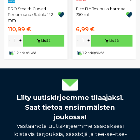
PRO Stealth Curved
Elite FLY Tex pullo harmaa
Performance Satula 142
750 ml
mm
110,99 €
6,99 €
-
+
-
+
Lisää
Lisää
1-2 arkipäivää
1-2 arkipäivää
Liity uutiskirjeemme tilaajaksi.
Saat tietoa ensimmäisten
joukossa!
Vastaanota uutiskirjeemme saadaksesi
loistavia tarjouksia, säästöjä ja tee-se-itse-