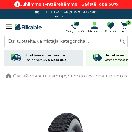
Juhlimme synttäreitämme – Säästä jopa 60%
Hintatakuu
0
Ota yhteyttä
Kirjaudu
Suosikit
Kori
Etsi tuotteita, valmistajia, kategorioita ...
Lähetämme huomenna
Hintatakuu
Tilaa ennen
17h 54m 06s
Vastaamme alhai
Osat
Renkaat
Lastenpyörien ja lastenvaunujen re
Home