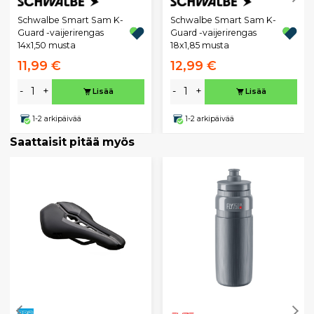
Schwalbe Smart Sam K-
Schwalbe Smart Sam K-
Guard -vaijerirengas
Guard -vaijerirengas
14x1,50 musta
18x1,85 musta
11,99 €
12,99 €
-
+
-
+
Lisää
Lisää
1-2 arkipäivää
1-2 arkipäivää
Saattaisit pitää myös