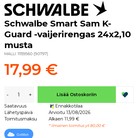
Schwalbe Smart Sam K-
Guard -vaijerirengas 24x2,10
musta
MALLI:
11159560
(
90797
)
17,99 €
-
+
Lisää Ostoskoriin
Saatavuus
Ennakkotilaa
Lähetyspäivä
Arvioitu 13/08/2026
Toimitusmaksu
Alkaen 11,99 €
* Ilmainen toimitus yli 80,00 €
GoWish