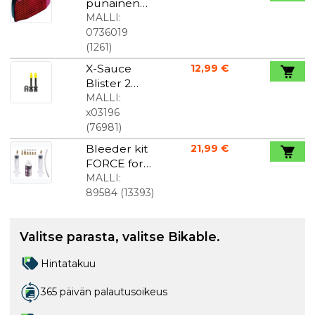
punainen
tavarateline
MALLI:
eseen
0736019
(
1261
)
X-Sauce
12,99 €
Blister 2
Tubeless
MALLI:
Presta
x03196
venttiilit
(
76981
)
40mm
Bleeder kit
21,99 €
FORCE for
SHIMANO,
MALLI:
TEKTRO,
89584
(
13393
)
MAGURA
Valitse parasta, valitse Bikable.
Hintatakuu
365 päivän palautusoikeus