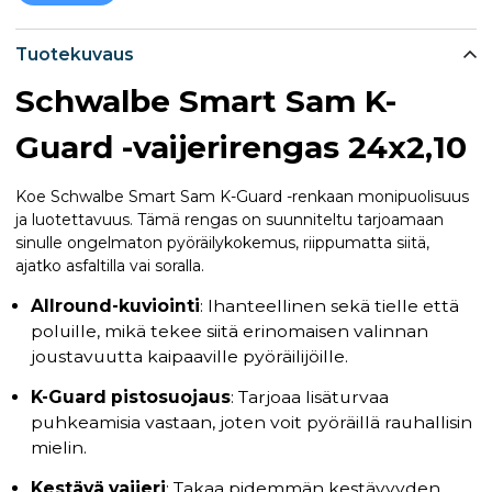
Tuotekuvaus
Schwalbe Smart Sam K-
Guard -vaijerirengas 24x2,10
Koe Schwalbe Smart Sam K-Guard -renkaan monipuolisuus
ja luotettavuus. Tämä rengas on suunniteltu tarjoamaan
sinulle ongelmaton pyöräilykokemus, riippumatta siitä,
ajatko asfaltilla vai soralla.
Allround-kuviointi
: Ihanteellinen sekä tielle että
poluille, mikä tekee siitä erinomaisen valinnan
joustavuutta kaipaaville pyöräilijöille.
K-Guard pistosuojaus
: Tarjoaa lisäturvaa
puhkeamisia vastaan, joten voit pyöräillä rauhallisin
mielin.
Kestävä vaijeri
: Takaa pidemmän kestävyyden,