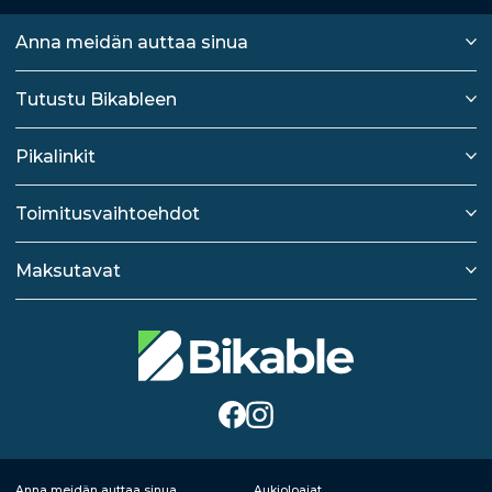
Anna meidän auttaa sinua
Tutustu Bikableen
Pikalinkit
Toimitusvaihtoehdot
Maksutavat
Anna meidän auttaa sinua
Aukioloajat