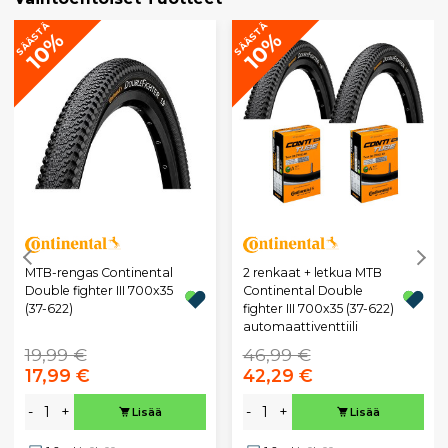
SÄÄSTÄ
SÄÄSTÄ
10%
10%
MTB-rengas Continental
2 renkaat + letkua MTB
Double fighter III 700x35
Continental Double
(37-622)
fighter III 700x35 (37-622)
automaattiventtiili
19,99 €
46,99 €
17,99 €
42,29 €
-
+
-
+
Lisää
Lisää