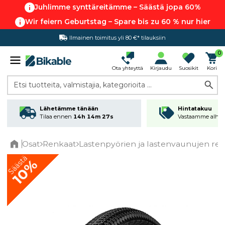
Juhlimme synttäreitämme – Säästä jopa 60%
Wir feiern Geburtstag – Spare bis zu 60 % nur hier
Ilmainen toimitus yli 80 €* tilauksiin
Hintatakuu
0
Ota yhteyttä
Kirjaudu
Suosikit
Kori
Etsi tuotteita, valmistajia, kategorioita ...
Lähetämme tänään
Hintatakuu
Tilaa ennen
14h 14m 26s
Vastaamme alhai
Osat
Renkaat
Lastenpyörien ja lastenvaunujen re
Home
Säästä
10%