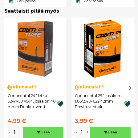
1-2 arkipäivää
1-2 arkipäivää
Saattaisit pitää myös
Continental 24" letku
Continental 29" -sisäkumi
32/47-507/544, jossa on 40
1.85/2.40-622 42mm
mm:n Dunlop-venttiili
Presta-venttiili
4,99 €
3,99 €
-
+
-
+
Lisää
Lisää