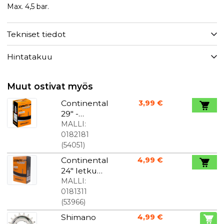
Max. 4,5 bar.
Tekniset tiedot
Hintatakuu
Muut ostivat myös
Continental
3,99 €
29" -
sisäkumi
MALLI:
1.85/2.40-
0182181
622 42mm
(
54051
)
Presta-
Continental
4,99 €
venttiili
24" letku
32/47-
MALLI:
507/544,
0181311
jossa on 40
(
53966
)
mm:n
Shimano
4,99 €
Dunlop-