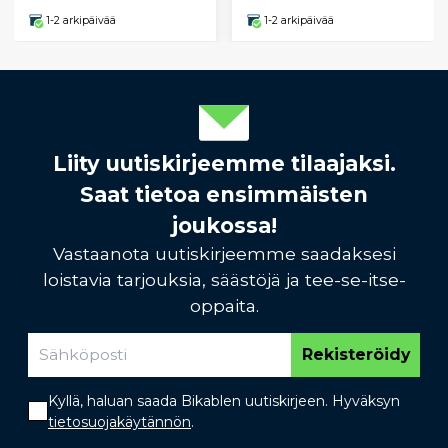
1-2 arkipäivää
1-2 arkipäivää
Liity uutiskirjeemme tilaajaksi.
Saat tietoa ensimmäisten
joukossa!
Vastaanota uutiskirjeemme saadaksesi
loistavia tarjouksia, säästöjä ja tee-se-itse-
oppaita.
Rekisteröidy
Kyllä, haluan saada Bikablen uutiskirjeen. Hyväksyn
tietosuojakäytännön
.