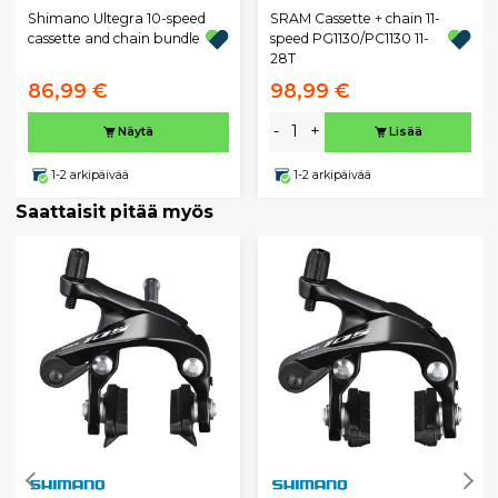
Shimano Ultegra 10-speed
SRAM Cassette + chain 11-
cassette and chain bundle
speed PG1130/PC1130 11-
28T
86,99 €
98,99 €
-
+
Näytä
Lisää
1-2 arkipäivää
1-2 arkipäivää
Saattaisit pitää myös