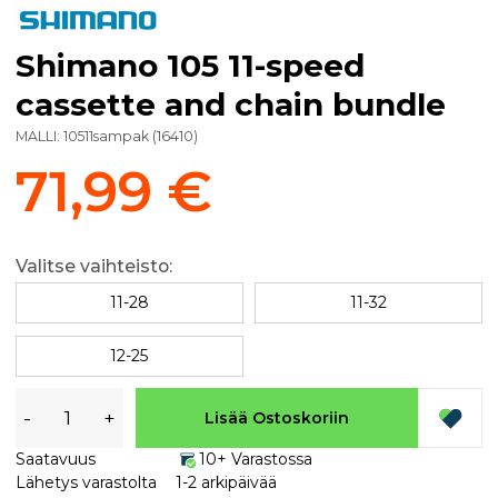
Shimano 105 11-speed
cassette and chain bundle
MALLI:
10511sampak
(
16410
)
71,99 €
Valitse vaihteisto:
11-28
11-32
12-25
-
+
Lisää Ostoskoriin
Saatavuus
10+ Varastossa
Lähetys varastolta
1-2 arkipäivää