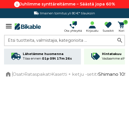
Juhlimme synttäreitämme – Säästä jopa 60%
Ilmainen toimitus yli 80 €* tilauksiin
Hintatakuu
0
Ota yhteyttä
Kirjaudu
Suosikit
Kori
Etsi tuotteita, valmistajia, kategorioita ...
Lähetämme huomenna
Hintatakuu
Tilaa ennen
01p 09t 17m 25s
Vastaamme alhai
Osat
Rataspakat
Kasetti + ketju -setit
Shimano 105 
Home