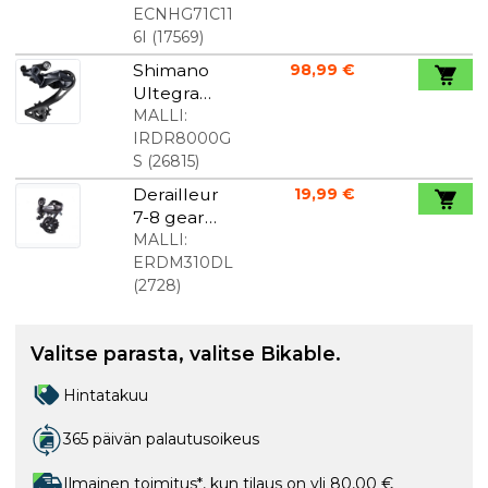
ketju
ECNHG71C11
6I
(
17569
)
Shimano
98,99 €
Ultegra
R8000
MALLI:
Takavaihtaj
IRDR8000G
a Pitkä
S
(
26815
)
Derailleur
19,99 €
7-8 gear
Altus black
MALLI:
ERDM310DL
(
2728
)
Valitse parasta, valitse Bikable.
Hintatakuu
365 päivän palautusoikeus
Ilmainen toimitus*, kun tilaus on yli 80,00 €