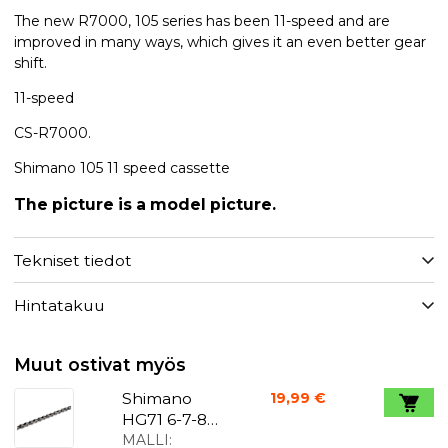
The new R7000, 105 series has been 11-speed and are
improved in many ways, which gives it an even better gear
shift.
11-speed
CS-R7000.
Shimano 105 11 speed cassette
The picture is a model picture.
Tekniset tiedot
Hintatakuu
Muut ostivat myös
Shimano
19,99 €
HG71 6-7-8-
vaihteinen
MALLI: