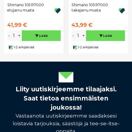
Shimano 105 R7000
Shimano 105 R7000
etujarru musta
takajarru musta
41,99 €
43,99 €
-
+
-
+
Lisää
Lisää
1-2 arkipäivää
1-2 arkipäivää
Liity uutiskirjeemme tilaajaksi.
Saat tietoa ensimmäisten
joukossa!
Vastaanota uutiskirjeemme saadaksesi
loistavia tarjouksia, säästöjä ja tee-se-itse-
oppaita.