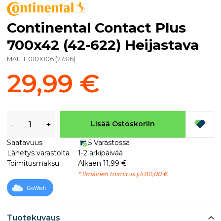
Continental Contact Plus
700x42 (42-622) Heijastava
MALLI:
0101006
(
27316
)
29,99 €
-
+
Lisää Ostoskoriin
Saatavuus
5 Varastossa
Lähetys varastolta
1-2 arkipäivää
Toimitusmaksu
Alkaen 11,99 €
* Ilmainen toimitus yli 80,00 €
GoWish
Tuotekuvaus