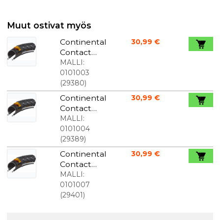
Muut ostivat myös
Continental
30,99 €
Contact
Plus
MALLI:
700x28C
0101003
(
29380
)
Continental
30,99 €
Contact
Plus
MALLI:
700x32C
0101004
(
29389
)
Continental
30,99 €
Contact
Plus
MALLI:
700x45C
0101007
(
29401
)