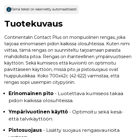
Tämä teksti on käännetty automaattisesti
Tuotekuvaus
Continentalin Contact Plus on monipuolinen rengas, joka
tarjoaa erinomaisen pidon kaikissa olosuhteissa. Kuten nimi
viittaa, tämä rengas on suunniteltu tarjoamaan parasta
mahdollista pitoa. Rengas on ihanteellinen ympärivuotiseen
käyttöön. Sekä kumiseos että kuviointi on optimoitu
päivittäiseen käyttöön, missä pito ja pistosuojaus ovat
huippuluokkaa. Koko 700x42c (42-622) varmistaa, että
rengas sopii useimpiin citypyöriin.
Erinomainen pito
- Luotettava kumiseos takaa
pidon kaikissa olosuhteissa.
Ympärivuotinen käyttö
- Optimoitu sekä kesä-
että talvikäyttöön.
Pistosuojaus
- Lisätty suojaus rengasvaurioita