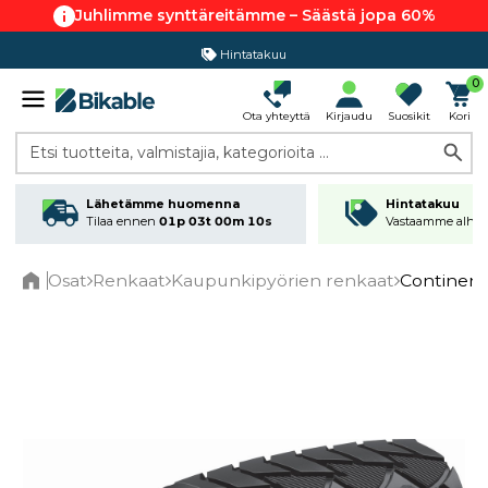
Juhlimme synttäreitämme – Säästä jopa 60%
Hintatakuu
0
Ota yhteyttä
Kirjaudu
Suosikit
Kori
Etsi tuotteita, valmistajia, kategorioita ...
Lähetämme huomenna
Hintatakuu
Tilaa ennen
01p 03t 00m 09s
Vastaamme alhai
Osat
Renkaat
Kaupunkipyörien renkaat
Continent
Home