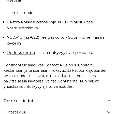
vastaan.
Lisäominaisuudet:
Ekstra korkea pistosuojaus
- Turvallisuutesi
varmistamiseksi.
700x40 (42-622) rengaskoko
- Sopii monenlaisiin
pyöriin.
Refleksireuna
- Lisää näkyvyyttäsi pimeässä.
Continentalin laadukas Contact Plus on suunniteltu
kestämään ja tarjoamaan mukavuutta kaupunkiajossa. Sen
ominaisuudet takaavat, että voit luottaa renkaaseesi
päivittäisessä käytössä. Valitse Continental, kun haluat
yhdistää suorituskyvyn ja turvallisuuden.
Tekniset tiedot
Hintatakuu