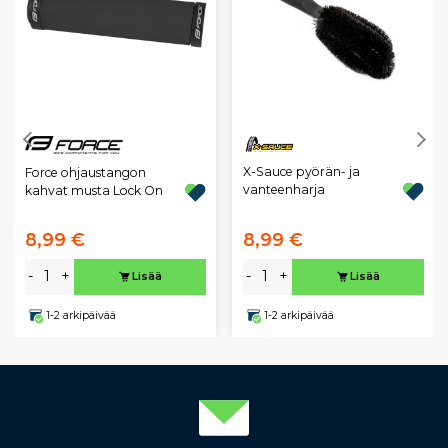
X-Sauce pyörän- ja
Force ohjaustangon
vanteenharja
kahvat musta Lock On
8,99 €
8,99 €
-
+
-
+
Lisää
Lisää
1-2 arkipäivää
1-2 arkipäivää