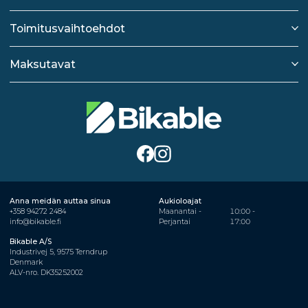
Toimitusvaihtoehdot
Maksutavat
Anna meidän auttaa sinua
Aukioloajat
+358 94272 2484
Maanantai -
10:00 -
info@bikable.fi
Perjantai
17:00
Bikable A/S
Industrivej 5, 9575 Terndrup
Denmark
ALV-nro. DK35252002