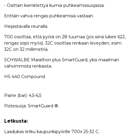
- Osittain kierrätettyä kumia puhkeamissuojassa.
Erittäin vahva rengas puhkeamisia vastaan.
Heijastavalla reunalla.
700 osoittaa, että pyörä on 28 tuumaa (jos siinä lukee 622,
rengas sopii myös). 32C osoittaa renkaan leveyden, esim.
32C on 32 millimetriä.
SCHWALBE Marathon plus SmartGuard, yksi maailman
vahvimmista renkaista.
HS 440 Compound.
Paine (bar): 4,5-6,5
Pistesuoja: SmartGuard ®.
Letkusta:
Laadukas letku kaupunkipyörille 700x 25-32 C.