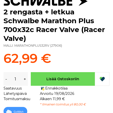
2 rengasta + letkua
Schwalbe Marathon Plus
700x32c Racer Valve (Racer
Valve)
MALLI:
MARATHONPLUS32RV
(
27906
)
62,99 €
-
+
Lisää Ostoskoriin
Saatavuus
Ennakkotilaa
Lähetyspäivä
Arvioitu 19/08/2026
Toimitusmaksu
Alkaen 11,99 €
* Ilmainen toimitus yli 80,00 €
GoWish