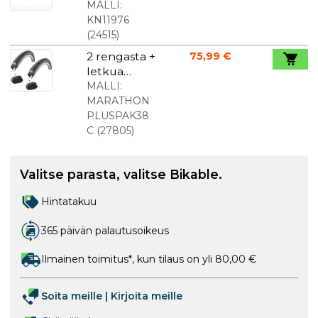
soittokello
MALLI:
musta
KN11976
(
24515
)
2 rengasta +
75,99 €
letkua
Schwalbe
MALLI:
Marathon
MARATHON
Plus
PLUSPAK38
700x38c
C
(
27805
)
Regular
venttiili
Valitse parasta, valitse Bikable.
Hintatakuu
365 päivän palautusoikeus
Ilmainen toimitus*, kun tilaus on yli 80,00 €
Soita meille
|
Kirjoita meille