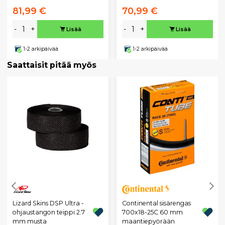
81,99 €
70,99 €
-
+
-
+
Lisää
Lisää
1-2 arkipäivää
1-2 arkipäivää
Saattaisit pitää myös
Lizard Skins DSP Ultra -
Continental sisärengas
ohjaustangon teippi 2.7
700x18-25C 60 mm
mm musta
maantiepyörään