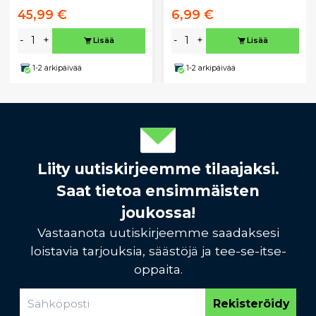
45,99 €
6,99 €
-
+
-
+
Lisää
Lisää
1-2 arkipäivää
1-2 arkipäivää
Liity uutiskirjeemme tilaajaksi.
Saat tietoa ensimmäisten
joukossa!
Vastaanota uutiskirjeemme saadaksesi
loistavia tarjouksia, säästöjä ja tee-se-itse-
oppaita.
Rekisteröidy