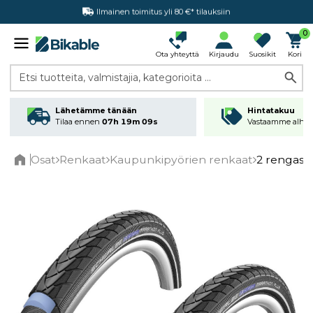
Hintatakuu
0
Ota yhteyttä
Kirjaudu
Suosikit
Kori
Etsi tuotteita, valmistajia, kategorioita ...
Lähetämme tänään
Hintatakuu
Tilaa ennen
07h 19m 09s
Vastaamme alhai
Osat
Renkaat
Kaupunkipyörien renkaat
2 rengast
Home