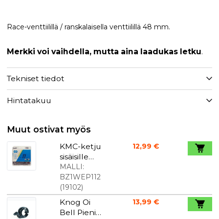
Race-venttiilillä / ranskalaisella venttiilillä 48 mm.
Merkki voi vaihdella, mutta aina laadukas letku
.
Tekniset tiedot
Hintatakuu
Muut ostivat myös
KMC-ketju
12,99 €
sisäisille
vaihteille
MALLI:
ruosteenest
BZ1WEP112
o
(
19102
)
Knog Oi
13,99 €
Bell Pieni