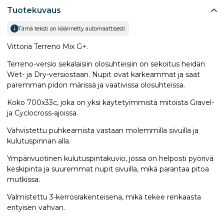
Tuotekuvaus
Tämä teksti on käännetty automaattisesti
Vittoria Terreno Mix G+.
Terreno-versio sekalaisiin olosuhteisiin on sekoitus heidän
Wet- ja Dry-versiostaan. Nupit ovat karkeammat ja saat
paremman pidon märissä ja vaativissa olosuhteissa.
Koko 700x33c, joka on yksi käytetyimmistä mitoista Gravel-
ja Cyclocross-ajoissa.
Vahvistettu puhkeamista vastaan molemmilla sivuilla ja
kulutuspinnan alla.
Ympärivuotinen kulutuspintakuvio, jossa on helposti pyörivä
keskipinta ja suuremmat nupit sivuilla, mikä parantaa pitoa
mutkissa.
Valmistettu 3-kerrosrakenteisena, mikä tekee renkaasta
erityisen vahvan.