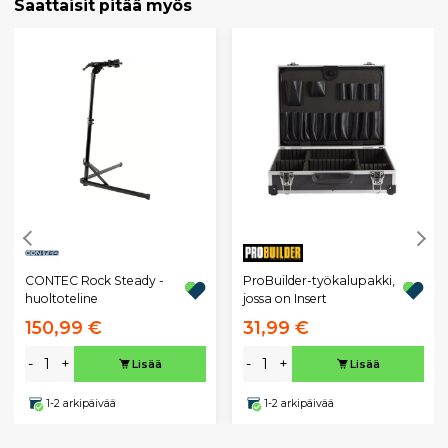
Saattaisit pitää myös
CONTEC Rock Steady -
ProBuilder-työkalupakki,
huoltoteline
jossa on Insert
150,99 €
31,99 €
-
+
-
+
Lisää
Lisää
1-2 arkipäivää
1-2 arkipäivää