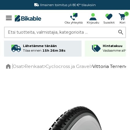
Ilmainen toimitus yli 80 €* tilauksiin
Hintatakuu
0
Ota yhteyttä
Kirjaudu
Suosikit
Kori
Etsi tuotteita, valmistajia, kategorioita ...
Lähetämme tänään
Hintatakuu
Tilaa ennen
15h 26m 37s
Vastaamme alhai
Osat
Renkaat
Cyclocross ja Gravel
Vittoria Terreno
Home