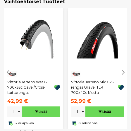
Vaihtoehtoiset Tuotteet
Vittoria Terreno Wet G+
Vittoria Terreno Mix G2 -
700x33c Gavel/Cross-
rengas Gravel TLR
taittorengas
700x40c Musta
42,99 €
52,99 €
-
+
-
+
Lisää
Lisää
1-2 arkipäivää
1-2 arkipäivää