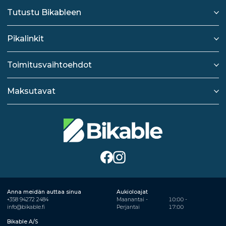
Tutustu Bikableen
Pikalinkit
Toimitusvaihtoehdot
Maksutavat
Anna meidän auttaa sinua
Aukioloajat
+358 94272 2484
Maanantai -
10:00 -
info@bikable.fi
Perjantai
17:00
Bikable A/S