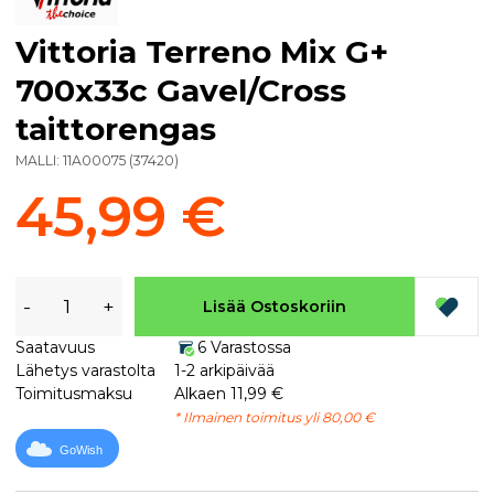
Vittoria Terreno Mix G+
700x33c Gavel/Cross
taittorengas
MALLI:
11A00075
(
37420
)
45,99 €
-
+
Lisää Ostoskoriin
Saatavuus
6 Varastossa
Lähetys varastolta
1-2 arkipäivää
Toimitusmaksu
Alkaen 11,99 €
* Ilmainen toimitus yli 80,00 €
GoWish