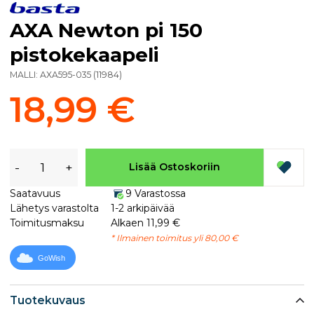
AXA Newton pi 150
pistokekaapeli
MALLI:
AXA595-035
(
11984
)
18,99 €
-
+
Lisää Ostoskoriin
Saatavuus
9 Varastossa
Lähetys varastolta
1-2 arkipäivää
Toimitusmaksu
Alkaen 11,99 €
* Ilmainen toimitus yli 80,00 €
GoWish
Tuotekuvaus