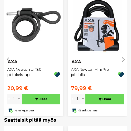
AXA Newton pi 180
AXA Newton Mini Pro
pistokekaapeli
johdolla
20,99 €
79,99 €
-
+
-
+
Lisää
Lisää
1-2 arkipäivää
1-2 arkipäivää
Saattaisit pitää myös