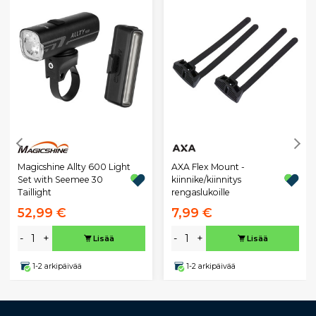
Magicshine Allty 600 Light
AXA Flex Mount -
Set with Seemee 30
kiinnike/kiinnitys
Taillight
rengaslukoille
52,99 €
7,99 €
-
+
-
+
Lisää
Lisää
1-2 arkipäivää
1-2 arkipäivää