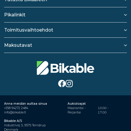
Pikalinkit
Toimitusvaihtoehdot
Maksutavat
Anna meidän auttaa sinua
Aukioloajat
+358 94272 2484
Maanantai -
10:00 -
info@bikable.fi
Perjantai
17:00
Bikable A/S
Industrivej 5, 9575 Terndrup
Denmark