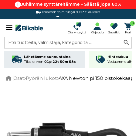
Juhlimme synttäreitämme – Säästä jopa 60%
Ilmainen toimitus yli 80 €* tilauksiin
Hintatakuu
0
Ota yhteyttä
Kirjaudu
Suosikit
Kori
Etsi tuotteita, valmistajia, kategorioita ...
Lähetämme sunnuntaina
Hintatakuu
Tilaa ennen
01p 22t 50m 57s
Vastaamme alhai
Osat
Pyörän lukot
AXA Newton pi 150 pistokekaape
Home