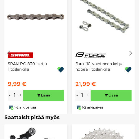
SRAM PC-830 -ketju
Force 10-vaihteinen ketju
liitoslenkillä
hopea liitoslenkillä
9,99 €
21,99 €
-
+
-
+
Lisää
Lisää
1-2 arkipäivää
1-2 arkipäivää
Saattaisit pitää myös