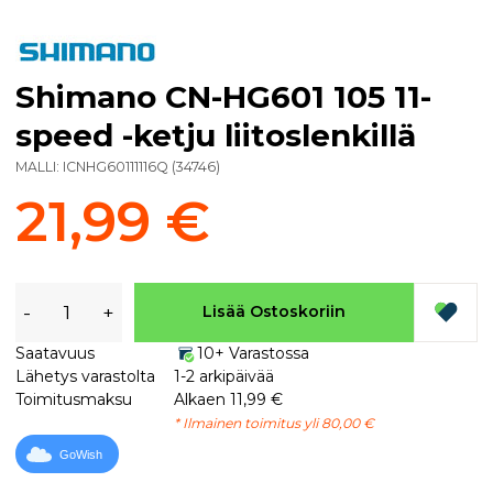
Shimano CN-HG601 105 11-
speed -ketju liitoslenkillä
MALLI:
ICNHG60111116Q
(
34746
)
21,99 €
-
+
Lisää Ostoskoriin
Saatavuus
10+ Varastossa
Lähetys varastolta
1-2 arkipäivää
Toimitusmaksu
Alkaen 11,99 €
* Ilmainen toimitus yli 80,00 €
GoWish