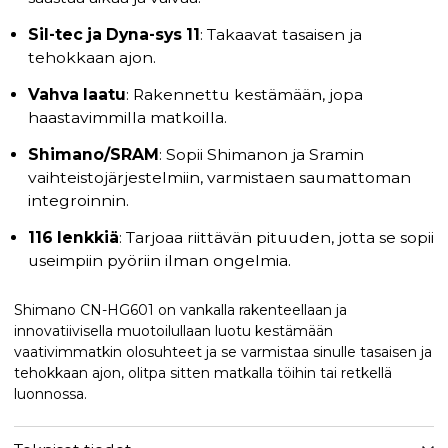
Sil-tec ja Dyna-sys 11
: Takaavat tasaisen ja
tehokkaan ajon.
Vahva laatu
: Rakennettu kestämään, jopa
haastavimmilla matkoilla.
Shimano/SRAM
: Sopii Shimanon ja Sramin
vaihteistojärjestelmiin, varmistaen saumattoman
integroinnin.
116 lenkkiä
: Tarjoaa riittävän pituuden, jotta se sopii
useimpiin pyöriin ilman ongelmia.
Shimano CN-HG601 on vankalla rakenteellaan ja
innovatiivisella muotoilullaan luotu kestämään
vaativimmatkin olosuhteet ja se varmistaa sinulle tasaisen ja
tehokkaan ajon, olitpa sitten matkalla töihin tai retkellä
luonnossa.