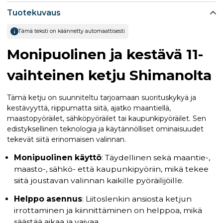
Tuotekuvaus
Tämä teksti on käännetty automaattisesti
Monipuolinen ja kestävä 11-
vaihteinen ketju Shimanolta
Tämä ketju on suunniteltu tarjoamaan suorituskykyä ja
kestävyyttä, riippumatta siitä, ajatko maantiellä,
maastopyöräilet, sähköpyöräilet tai kaupunkipyöräilet. Sen
edistyksellinen teknologia ja käytännölliset ominaisuudet
tekevät siitä erinomaisen valinnan.
Monipuolinen käyttö
: Täydellinen sekä maantie-,
maasto-, sähkö- että kaupunkipyöriin, mikä tekee
siitä joustavan valinnan kaikille pyöräilijöille.
Helppo asennus
: Liitoslenkin ansiosta ketjun
irrottaminen ja kiinnittäminen on helppoa, mikä
säästää aikaa ja vaivaa.