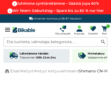
Juhlimme synttäreitämme – Säästä jopa 60%
Wir feiern Geburtstag – Spare bis zu 60 % nur hier
Ilmainen toimitus yli 80 €* tilauksiin
Hintatakuu
0
Ota yhteyttä
Kirjaudu
Suosikit
Kori
Etsi tuotteita, valmistajia, kategorioita ...
Lähetämme tänään
Hintatakuu
Tilaa ennen
09h 21m 24s
Vastaamme alhai
Osat
Ketjut
Ketjut ketjuvaihteisiin
Shimano CN-HG601
Home