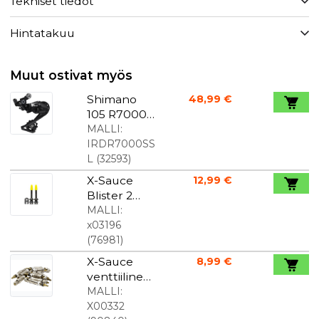
Tekniset tiedot
Hintatakuu
Muut ostivat myös
Shimano
48,99 €
105 R7000
takavaihtaja
MALLI:
lyhyt musta
IRDR7000SS
L
(
32593
)
X-Sauce
12,99 €
Blister 2
Tubeless
MALLI:
Presta
x03196
venttiilit
(
76981
)
40mm
X-Sauce
8,99 €
venttiilineul
a Presta-
MALLI:
venttiili 10
X00332