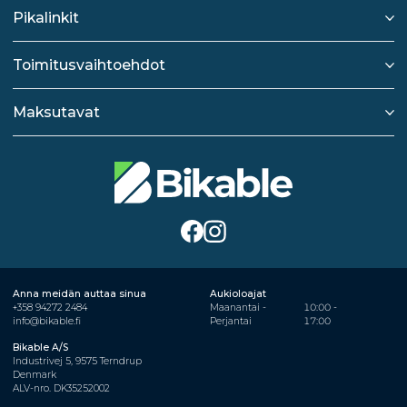
Pikalinkit
Toimitusvaihtoehdot
Maksutavat
Anna meidän auttaa sinua
Aukioloajat
+358 94272 2484
Maanantai -
10:00 -
info@bikable.fi
Perjantai
17:00
Bikable A/S
Industrivej 5, 9575 Terndrup
Denmark
ALV-nro. DK35252002