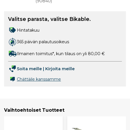
kpl
(
90840
)
Valitse parasta, valitse Bikable.
Hintatakuu
365 päivän palautusoikeus
Ilmainen toimitus*, kun tilaus on yli 80,00 €
Soita meille
|
Kirjoita meille
Chättäile kanssamme
Vaihtoehtoiset Tuotteet