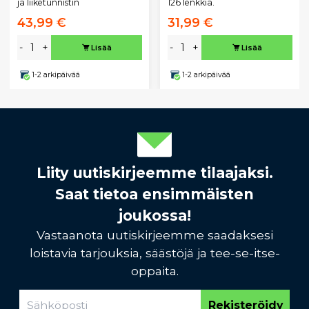
ja liiketunnistin
126 lenkkiä.
43,99 €
31,99 €
-
+
-
+
Lisää
Lisää
1-2 arkipäivää
1-2 arkipäivää
Liity uutiskirjeemme tilaajaksi.
Saat tietoa ensimmäisten
joukossa!
Vastaanota uutiskirjeemme saadaksesi
loistavia tarjouksia, säästöjä ja tee-se-itse-
oppaita.
Rekisteröidy