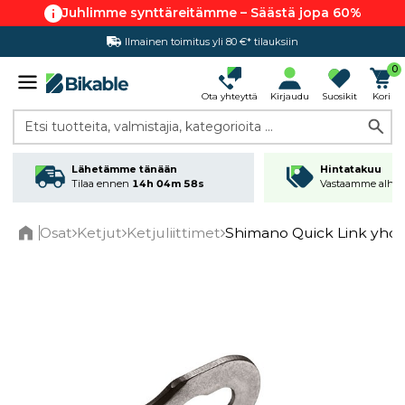
Juhlimme synttäreitämme – Säästä jopa 60%
Ilmainen toimitus yli 80 €* tilauksiin
Hintatakuu
0
Ota yhteyttä
Kirjaudu
Suosikit
Kori
Etsi tuotteita, valmistajia, kategorioita ...
Lähetämme tänään
Hintatakuu
Tilaa ennen
14h 04m 58s
Vastaamme alhai
Osat
Ketjut
Ketjuliittimet
Shimano Quick Link yhdy
Home