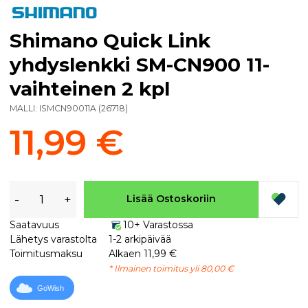
Shimano Quick Link
yhdyslenkki SM-CN900 11-
vaihteinen 2 kpl
MALLI:
ISMCN90011A
(
26718
)
11,99 €
-
+
Lisää Ostoskoriin
Saatavuus
10+ Varastossa
Lähetys varastolta
1-2 arkipäivää
Toimitusmaksu
Alkaen 11,99 €
* Ilmainen toimitus yli 80,00 €
GoWish