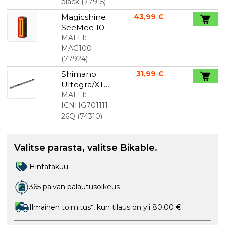
Musta
black
(
77915
)
Magicshine
43,99 €
SeeMee 100
V2 takavalo,
MALLI:
jossa on
MAG100
valo ja
(
77924
)
liiketunnisti
Shimano
31,99 €
n
Ultegra/XT
11-
MALLI:
vaihteinen
ICNHG701111
ketju, jossa
26Q
(
74310
)
on 126
lenkkiä.
Valitse parasta, valitse Bikable.
Hintatakuu
365 päivän palautusoikeus
Ilmainen toimitus*, kun tilaus on yli 80,00 €