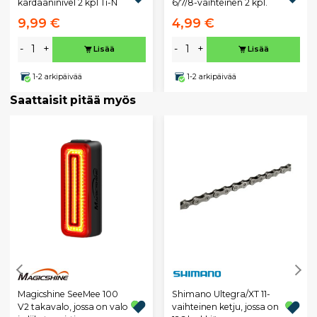
kardaaninivel 2 kpl Ti-N
6/7/8-vaihteinen 2 kpl.
9,99 €
4,99 €
-
+
-
+
Lisää
Lisää
1-2 arkipäivää
1-2 arkipäivää
Saattaisit pitää myös
Magicshine SeeMee 100
Shimano Ultegra/XT 11-
V2 takavalo, jossa on valo
vaihteinen ketju, jossa on