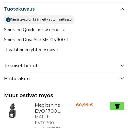
Tuotekuvaus
Tämä teksti on käännetty automaattisesti
Shimano Quick Link asennettu
Shimano Dura Ace SM-CN900-11.
11-vaihteinen yhteensopiva.
Tekniset tiedot
Hintatakuu
Muut ostivat myös
Magicshine
60,99 €
EVO 1700 -
polkupyörä
MALLI:
n valo
EVO1700-