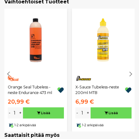
Vaihtoehtoiset Tuotteet
Orange Seal Tubeless -
X-Sauce Tubeless-neste
neste Endurance 473 ml
200ml MTB
20,99 €
6,99 €
-
+
-
+
Lisää
Lisää
1-2 arkipäivää
1-2 arkipäivää
Saattaisit pitää myös