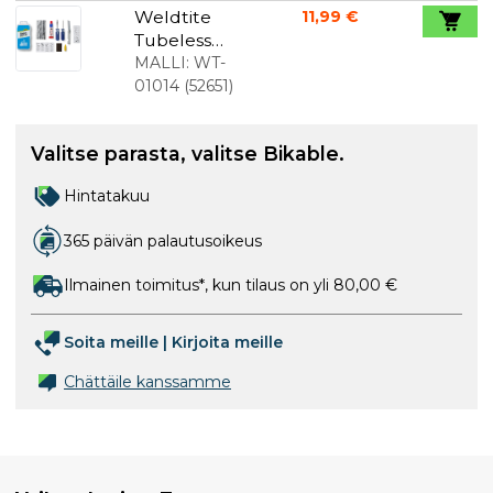
latex
Weldtite
11,99 €
maantiepyö
Tubeless
rään
Repair kit
MALLI:
WT-
01014
(
52651
)
Valitse parasta, valitse Bikable.
Hintatakuu
365 päivän palautusoikeus
Ilmainen toimitus*, kun tilaus on yli 80,00 €
Soita meille
|
Kirjoita meille
Chättäile kanssamme