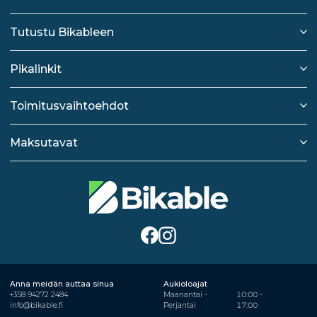
Tutustu Bikableen
Pikalinkit
Toimitusvaihtoehdot
Maksutavat
Anna meidän auttaa sinua
Aukioloajat
+358 94272 2484
Maanantai -
10:00 -
info@bikable.fi
Perjantai
17:00