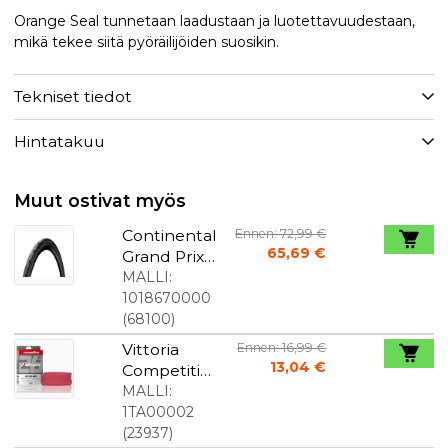
Orange Seal tunnetaan laadustaan ja luotettavuudestaan,
mikä tekee siitä pyöräilijöiden suosikin.
Tekniset tiedot
Hintatakuu
Muut ostivat myös
Continental
Ennen: 72,99 €
65,69 €
Grand Prix
5000 S TR -
MALLI:
rengas 700
1018670000
x 28C Musta
(
68100
)
Vittoria
Ennen: 16,99 €
13,04 €
Competitio
n sisäkumi
MALLI:
700 x 25-28
1TA00002
48 mm.
(
23937
)