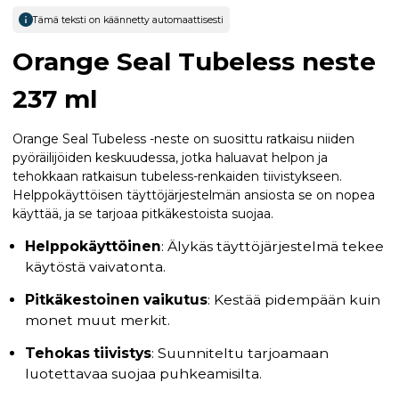
Tämä teksti on käännetty automaattisesti
Orange Seal Tubeless neste
237 ml
Orange Seal Tubeless -neste on suosittu ratkaisu niiden
pyöräilijöiden keskuudessa, jotka haluavat helpon ja
tehokkaan ratkaisun tubeless-renkaiden tiivistykseen.
Helppokäyttöisen täyttöjärjestelmän ansiosta se on nopea
käyttää, ja se tarjoaa pitkäkestoista suojaa.
Helppokäyttöinen
: Älykäs täyttöjärjestelmä tekee
käytöstä vaivatonta.
Pitkäkestoinen vaikutus
: Kestää pidempään kuin
monet muut merkit.
Tehokas tiivistys
: Suunniteltu tarjoamaan
luotettavaa suojaa puhkeamisilta.