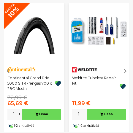
SÄÄSTÄ
10%
Continental Grand Prix
Weldtite Tubeless Repair
5000 S TR -rengas 700 x
kit
28C Musta
72,99 €
65,69 €
11,99 €
-
+
-
+
Lisää
Lisää
1-2 arkipäivää
1-2 arkipäivää