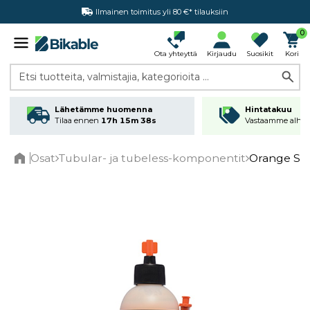
Ilmainen toimitus yli 80 €* tilauksiin
Hintatakuu
0
Ota yhteyttä
Kirjaudu
Suosikit
Kori
Etsi tuotteita, valmistajia, kategorioita ...
Lähetämme huomenna
Hintatakuu
Tilaa ennen
17h 15m 38s
Vastaamme alhai
Osat
Tubular- ja tubeless-komponentit
Orange Sea
Home