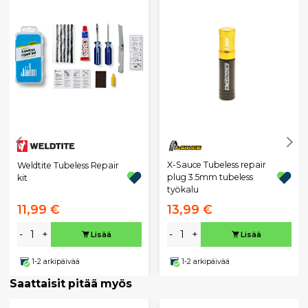
X-Sauce Tubeless repair
Weldtite Tubeless Repair
plug 3.5mm tubeless
kit
työkalu
11,99 €
13,99 €
-
+
-
+
Lisää
Lisää
1-2 arkipäivää
1-2 arkipäivää
Saattaisit pitää myös