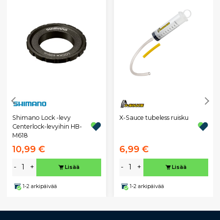
X-Sauce tubeless ruisku
Shimano Lock -levy
Centerlock-levyihin HB-
M618
10,99 €
6,99 €
-
+
-
+
Lisää
Lisää
1-2 arkipäivää
1-2 arkipäivää