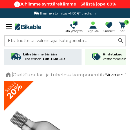
Juhlimme synttäreitämme – Säästä jopa 60%
Ilmainen toimitus yli 80 €* tilauksiin
Hintatakuu
0
Ota yhteyttä
Kirjaudu
Suosikit
Kori
Etsi tuotteita, valmistajia, kategorioita ...
Lähetämme tänään
Hintatakuu
Tilaa ennen
10h 16m 15s
Vastaamme alhai
Osat
Tubular- ja tubeless-komponentit
Birzman Tu
Home
Säästä
20%