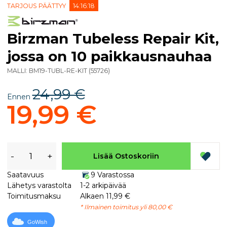
TARJOUS PÄÄTTYY
14:16:17
Birzman Tubeless Repair Kit,
jossa on 10 paikkausnauhaa
MALLI:
BM19-TUBL-RE-KIT
(
55726
)
24,99 €
Ennen
19,99 €
-
+
Lisää Ostoskoriin
Saatavuus
9 Varastossa
Lähetys varastolta
1-2 arkipäivää
Toimitusmaksu
Alkaen 11,99 €
* Ilmainen toimitus yli 80,00 €
GoWish