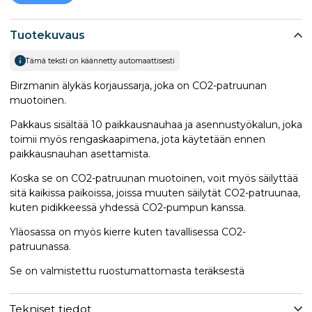
Tuotekuvaus
Tämä teksti on käännetty automaattisesti
Birzmanin älykäs korjaussarja, joka on CO2-patruunan
muotoinen.
Pakkaus sisältää 10 paikkausnauhaa ja asennustyökalun, joka
toimii myös rengaskaapimena, jota käytetään ennen
paikkausnauhan asettamista.
Koska se on CO2-patruunan muotoinen, voit myös säilyttää
sitä kaikissa paikoissa, joissa muuten säilytät CO2-patruunaa,
kuten pidikkeessä yhdessä CO2-pumpun kanssa.
Yläosassa on myös kierre kuten tavallisessa CO2-
patruunassa.
Se on valmistettu ruostumattomasta teräksestä
Tekniset tiedot