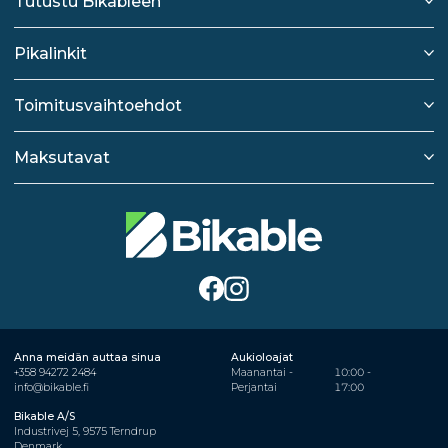
Tutustu Bikableen
Pikalinkit
Toimitusvaihtoehdot
Maksutavat
Anna meidän auttaa sinua
Aukioloajat
+358 94272 2484
Maanantai -
10:00 -
info@bikable.fi
Perjantai
17:00
Bikable A/S
Industrivej 5, 9575 Terndrup
Denmark