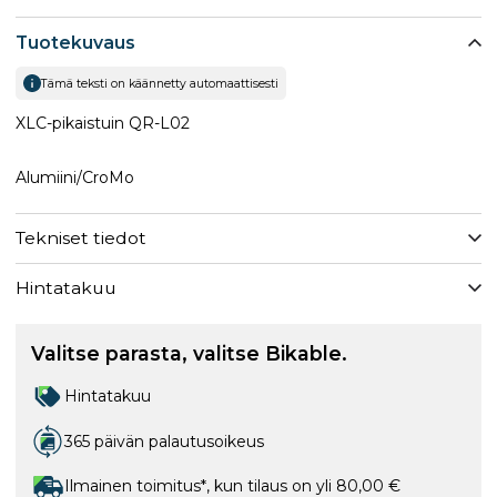
Tuotekuvaus
Tämä teksti on käännetty automaattisesti
XLC-pikaistuin QR-L02
Alumiini/CroMo
Tekniset tiedot
Hintatakuu
Valitse parasta, valitse Bikable.
Hintatakuu
365 päivän palautusoikeus
Ilmainen toimitus*, kun tilaus on yli 80,00 €