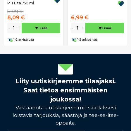
PTFE:tä 750 ml
8,99 €
8,09 €
6,99 €
-
+
-
+
Lisää
Lisää
1-2 arkipäivää
1-2 arkipäivää
Liity uutiskirjeemme tilaajaksi.
Saat tietoa ensimmäisten
joukossa!
Vastaanota uutiskirjeemme saadaksesi
loistavia tarjouksia, säästöjä ja tee-se-itse-
oppaita.