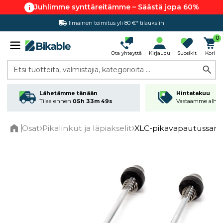
Juhlimme synttäreitämme – Säästä jopa 60%
Ilmainen toimitus yli 80 €* tilauksiin
Hintatakuu
0
Ota yhteyttä
Kirjaudu
Suosikit
Kori
Etsi tuotteita, valmistajia, kategorioita ...
Lähetämme tänään
Hintatakuu
Tilaa ennen
05h 33m 49s
Vastaamme alhai
Osat
Pikalinkut ja läpiakselit
XLC-pikavapautussarj
Home