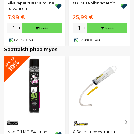
Pikavapautussarja musta
XLC MTB-pikavapautin
turvallinen
7,99 €
25,99 €
-
+
-
+
Lisää
Lisää
1-2 arkipäivää
1-2 arkipäivää
Saattaisit pitää myös
SÄÄSTÄ
10%
Muc-Off MO-94 ilman
X-Sauce tubeless ruisku