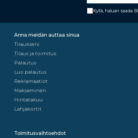
Kyllä, haluan saada 
Anna meidän auttaa sinua
Tilaukseni
Tilaus ja toimitus
Palautus
Luo palautus
Reklamaatiot
Maksaminen
Hintatakuu
Lahjakortit
Toimitusvaihtoehdot