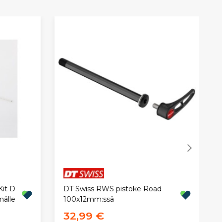
Kit D
DT Swiss RWS pistoke Road
mälle
100x12mm:ssä
32,99 €