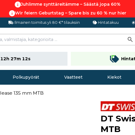
Juhlimme synttäreitämme – Säästä jopa 60%
Wir feiern Geburtstag – Spare bis zu 60 % nur hier
Ilmainen toimitus yli 80 €* tilauksiin
Hintatakuu
n
12h 27m 12s
Hinta
Polkupyörät
Vaatteet
Kiekot
elease 135 mm MTB
DT Swis
MTB