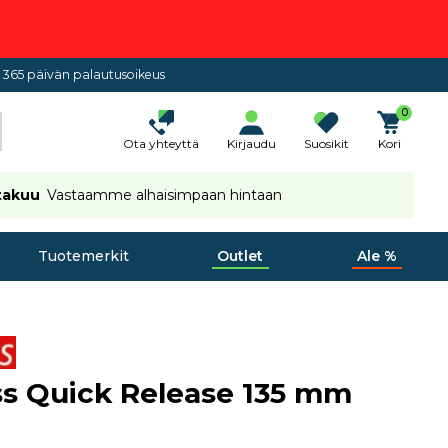
365 päivän palautusoikeus
0
Ota yhteyttä
Kirjaudu
Suosikit
Kori
takuu
Vastaamme alhaisimpaan hintaan
Tuotemerkit
Outlet
Ale %
s Quick Release 135 mm