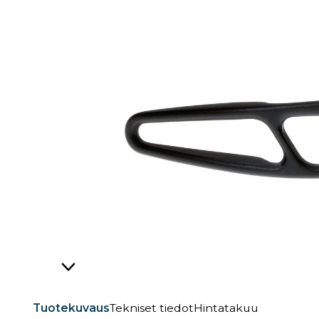
Tuotekuvaus
Tekniset tiedot
Hintatakuu