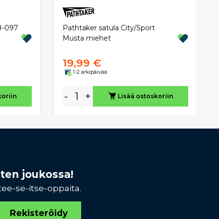
H-097
Pathtaker satula City/Sport
Musta miehet
19,99 €
1-2 arkipäivää
-
+
koriin
Lisää ostoskoriin
sten joukossa!
tee-se-itse-oppaita.
Rekisteröidy