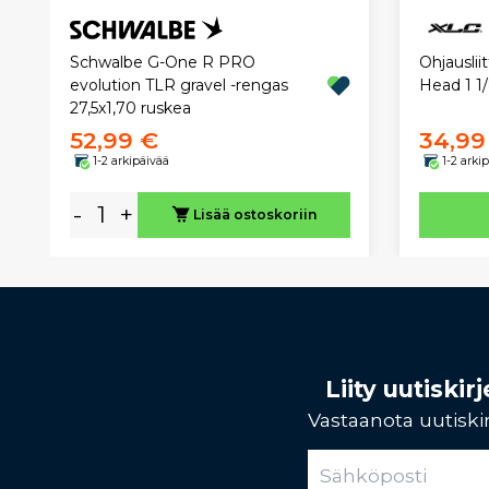
Ohjausli
Schwalbe G-One R PRO
Head 1 1
evolution TLR gravel -rengas
27,5x1,70 ruskea
52,99 €
34,99
1-2 arkipäivää
1-2 arki
-
+
Lisää ostoskoriin
Liity uutiski
Vastaanota uutiskir