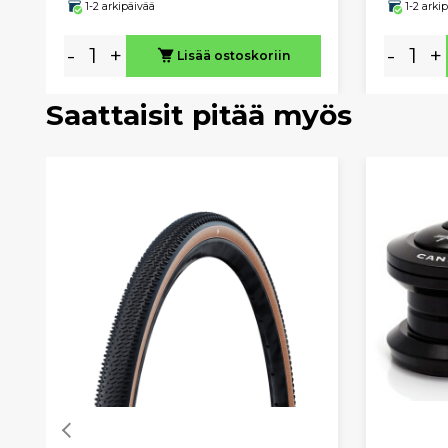
1-2 arkipäivää
1-2 arki
-
+
-
+
Lisää ostoskoriin
Saattaisit pitää myös