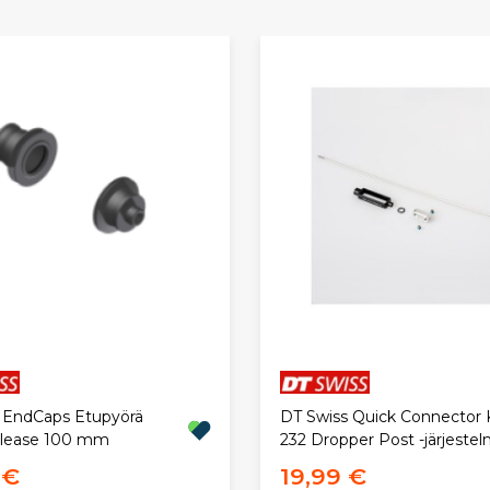
 EndCaps Etupyörä
DT Swiss Quick Connector 
elease 100 mm
232 Dropper Post -järjestel
 €
19,99 €