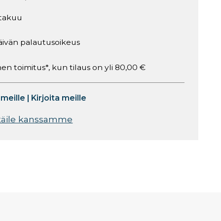
takuu
äivän palautusoikeus
en toimitus*, kun tilaus on yli 80,00 €
 meille
|
Kirjoita meille
täile kanssamme