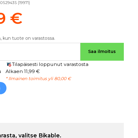
0S2943S
(
19971
)
9 €
, kun tuote on varastossa.
Saa ilmoitus
Tilapäisesti loppunut varastosta
u
Alkaen 11,99 €
* Ilmainen toimitus yli 80,00 €
h
arasta, valitse Bikable.