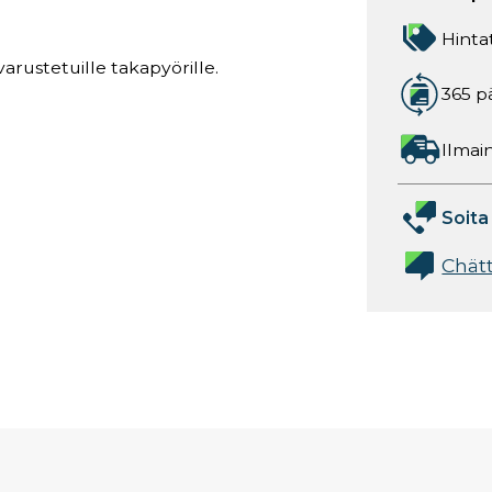
Hinta
arustetuille takapyörille.
365 p
Ilmain
Soita
Chät