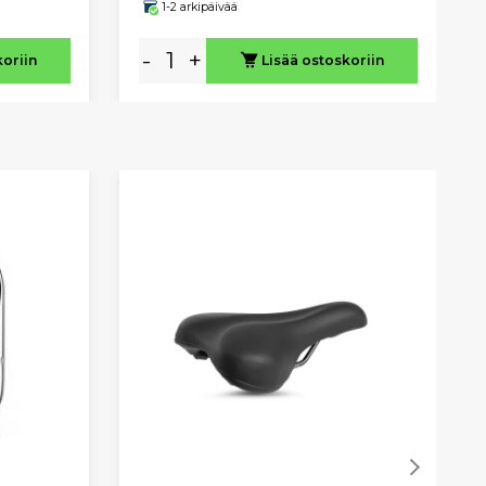
1-2 arkipäivää
-
+
koriin
Lisää ostoskoriin