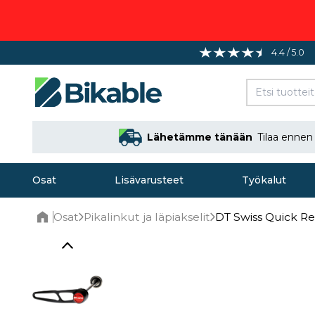
4.4 / 5.0
Lähetämme tänään
Tilaa enne
Osat
Lisävarusteet
Työkalut
Osat
Pikalinkut ja läpiakselit
DT Swiss Quick R
Home