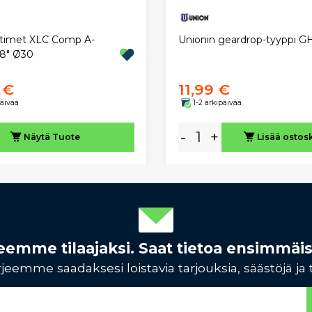
ittimet XLC Comp A-
Unionin geardrop-tyyppi G
/8" Ø30
 €
11,99 €
päivää
1-2 arkipäivää
-
+
Näytä
Tuote
Lisää ostos
rjeemme tilaajaksi. Saat tietoa ensimmäi
jeemme saadaksesi loistavia tarjouksia, säästöjä ja 