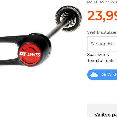
MALLI:
HWQASM0
23,9
Saat ilmoituksen
Sähköposti
Saatavuus
Toimitusmaks
GoWis
Valitse p