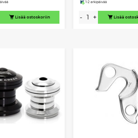
päivää
1-2 arkipäivää
-
+
Lisää ostoskoriin
Lisää ostos