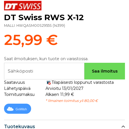
DT Swiss RWS X-12
MALLI:
HWQASM00S2955S
(
14399
)
25,99 €
Saat ilmoituksen, kun tuote on varastossa.
Sähköposti
Saa ilmoitus
Saatavuus
Tilapäisesti loppunut varastosta
Lähetyspäivä
Arvioitu 13/01/2027
Toimitusmaksu
Alkaen 11,99 €
* Ilmainen toimitus yli 80,00 €
GoWish
Tuotekuvaus