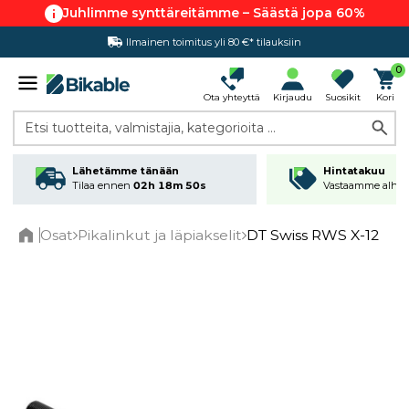
Juhlimme synttäreitämme – Säästä jopa 60%
Ilmainen toimitus yli 80 €* tilauksiin
Hintatakuu
0
Ota yhteyttä
Kirjaudu
Suosikit
Kori
Etsi tuotteita, valmistajia, kategorioita ...
Lähetämme tänään
Hintatakuu
Tilaa ennen
02h 18m 50s
Vastaamme alhai
Osat
Pikalinkut ja läpiakselit
DT Swiss RWS X-12
Home