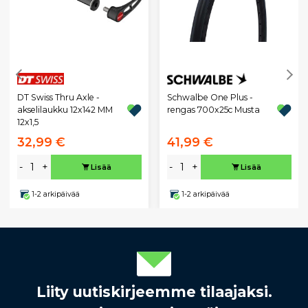
DT Swiss Thru Axle -
Schwalbe One Plus -
akselilaukku 12x142 MM
rengas 700x25c Musta
12x1,5
32,99 €
41,99 €
-
+
-
+
Lisää
Lisää
1-2 arkipäivää
1-2 arkipäivää
Liity uutiskirjeemme tilaajaksi.