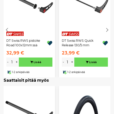
DT Swiss RWS pistoke
DT Swiss RWS Quick
Road 100x12mm:ssä
Release 130/5 mm
32,99 €
23,99 €
-
+
-
+
Lisää
Lisää
1-2 arkipäivää
1-2 arkipäivää
Saattaisit pitää myös