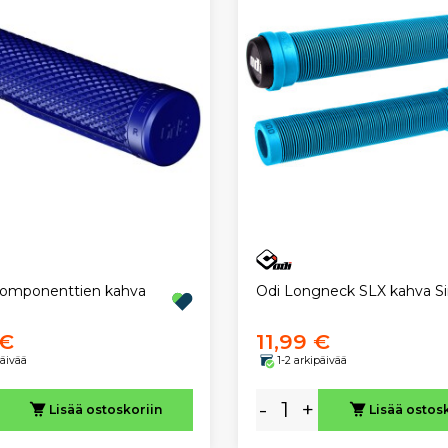
omponenttien kahva
Odi Longneck SLX kahva Si
 €
11,99 €
päivää
1-2 arkipäivää
-
+
Lisää ostoskoriin
Lisää ostos