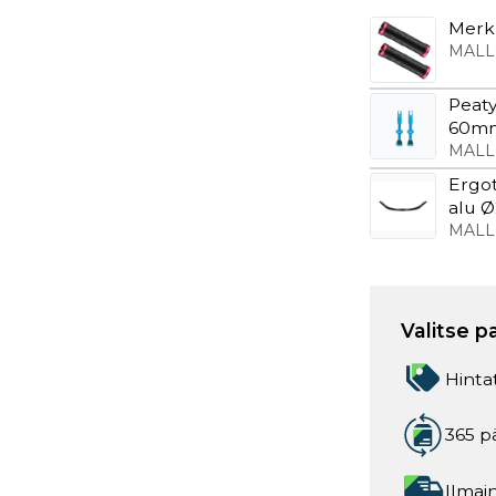
Merk
MALL
Peaty
60mm
MALL
Ergot
alu Ø
must
MALL
Valitse p
Hinta
365 p
Ilmain