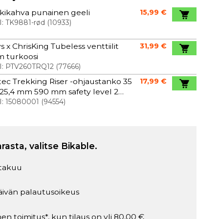
kikahva punainen geeli
15,99 €
I:
TK9881-rød
(
10933
)
s x ChrisKing Tubeless venttiilit
31,99 €
 turkoosi
I:
PTV260TRQ12
(
77666
)
ec Trekking Riser -ohjaustanko 35
17,99 €
25,4 mm 590 mm safety level 2
a
I:
15080001
(
94554
)
arasta, valitse Bikable.
takuu
äivän palautusoikeus
en toimitus*, kun tilaus on yli 80,00 €