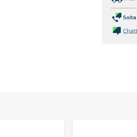
Soita
Chät