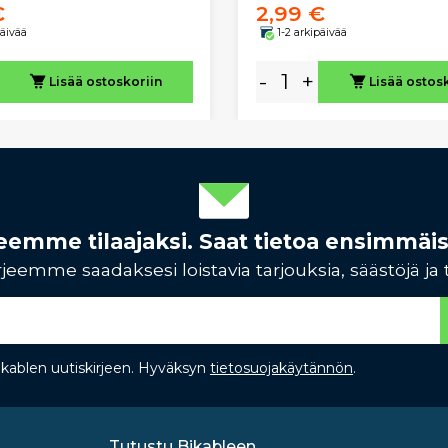
€
2,99 €
päivää
1-2 arkipäivää
-
+
Lisää ostoskoriin
Lisää ostos
rjeemme tilaajaksi. Saat tietoa ensimmäi
jeemme saadaksesi loistavia tarjouksia, säästöjä ja 
Bikablen uutiskirjeen. Hyväksyn
tietosuojakäytännön
.
Tutustu Bikableen