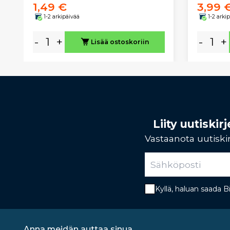
1,49 €
3,99 
1-2 arkipäivää
1-2 arki
-
+
-
+
Lisää ostoskoriin
Liity uutiski
Vastaanota uutiskir
Kyllä, haluan saada 
Anna meidän auttaa sinua