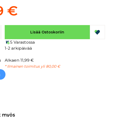
9 €
Lisää Ostoskoriin
5 Varastossa
1-2 arkipäivää
u
Alkaen 11,99 €
* Ilmainen toimitus yli 80,00 €
h
t myös