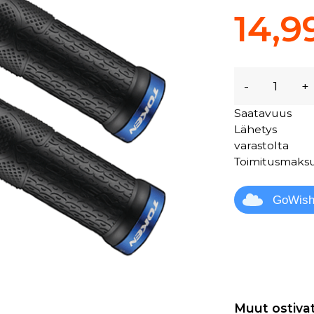
14,9
-
+
Saatavuus
Lähetys
varastolta
Toimitusmaks
GoWis
Muut ostiva