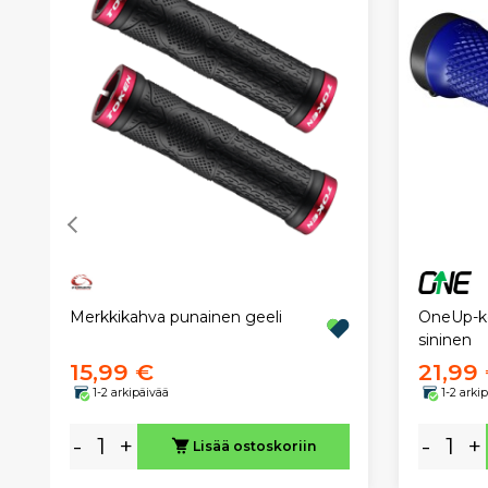
OneUp-k
Merkkikahva punainen geeli
sininen
15,99 €
21,99
1-2 arkipäivää
1-2 arki
-
+
-
+
Lisää ostoskoriin