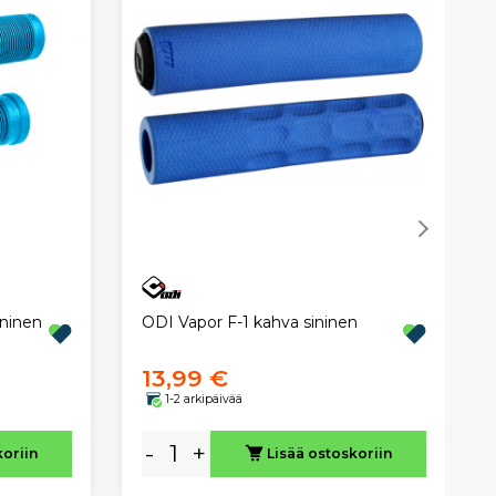
ninen
ODI Vapor F-1 kahva sininen
13,99 €
1-2 arkipäivää
-
+
koriin
Lisää ostoskoriin