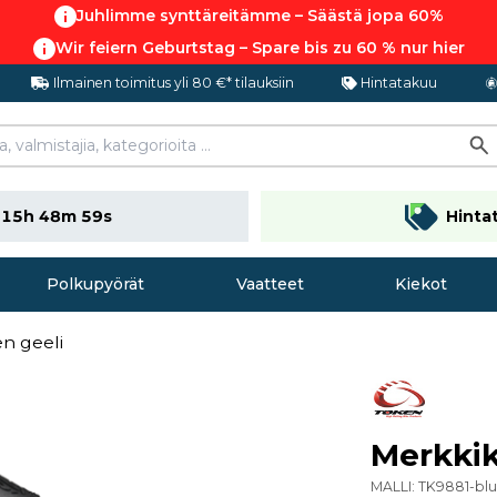
Juhlimme synttäreitämme – Säästä jopa 60%
Wir feiern Geburtstag – Spare bis zu 60 % nur hier
Ilmainen toimitus yli 80 €* tilauksiin
Hintatakuu
n
15h 48m 58s
Hinta
Polkupyörät
Vaatteet
Kiekot
n geeli
Merkkik
MALLI:
TK9881-bl