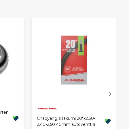
arten
Chaoyang sisäkumi 20"x2,30-
2,40-2,50 40mm autoventtiili