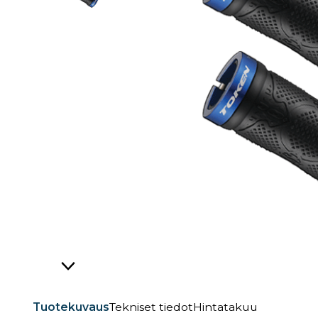
Tuotekuvaus
Tekniset tiedot
Hintatakuu