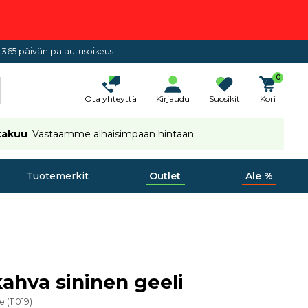
365 päivän palautusoikeus
0
Ota yhteyttä
Kirjaudu
Suosikit
Kori
takuu
Vastaamme alhaisimpaan hintaan
Tuotemerkit
Outlet
Ale %
ahva sininen geeli
ue
(
11019
)