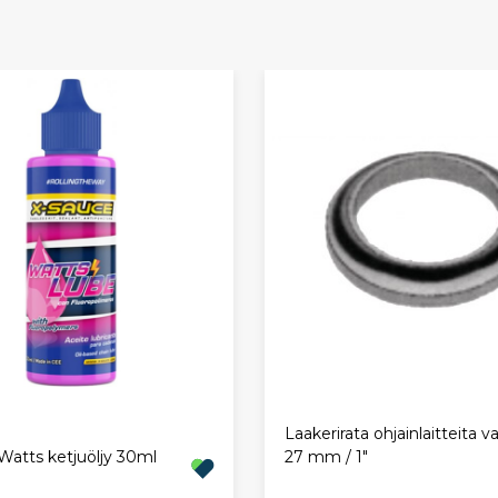
Laakerirata ohjainlaitteita v
Watts ketjuöljy 30ml
27 mm / 1"