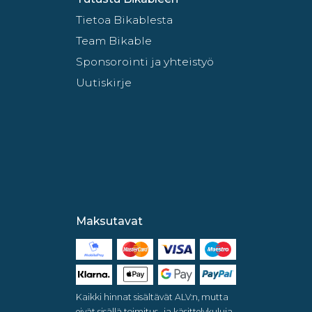
Tietoa Bikablesta
Team Bikable
Sponsorointi ja yhteistyö
Uutiskirje
Maksutavat
Kaikki hinnat sisältävät ALV:n, mutta
eivät sisällä toimitus- ja käsittelykuluja.