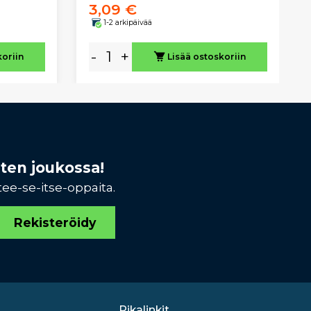
3,09 €
1-2 arkipäivää
-
+
koriin
Lisää ostoskoriin
sten joukossa!
tee-se-itse-oppaita.
Rekisteröidy
Pikalinkit