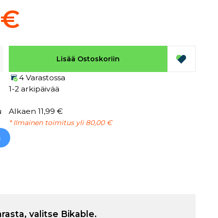
 €
Lisää Ostoskoriin
4 Varastossa
1-2 arkipäivää
u
Alkaen 11,99 €
* Ilmainen toimitus yli 80,00 €
h
arasta, valitse Bikable.