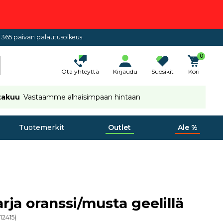
365 päivän palautusoikeus
0
Ota yhteyttä
Kirjaudu
Suosikit
Kori
takuu
Vastaamme alhaisimpaan hintaan
Tuotemerkit
Outlet
Ale %
rja oranssi/musta geelillä
(
12415
)