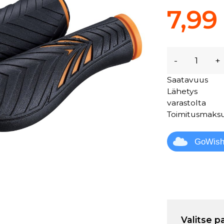
7,99
-
+
Saatavuus
Lähetys
varastolta
Toimitusmaks
GoWis
Valitse p