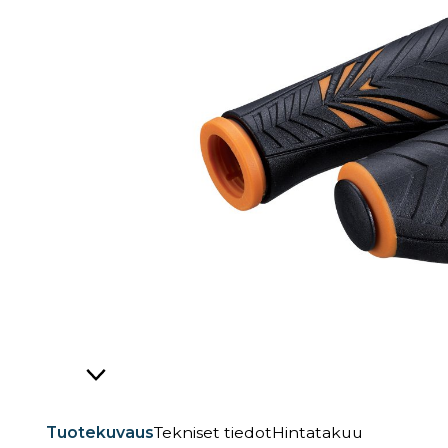
Tuotekuvaus
Tekniset tiedot
Hintatakuu