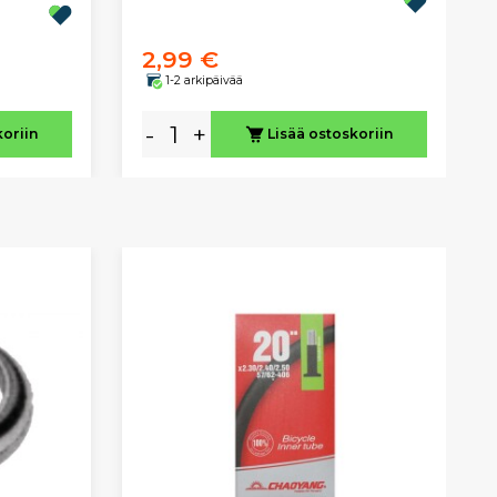
2,99 €
1-2 arkipäivää
-
+
koriin
Lisää ostoskoriin