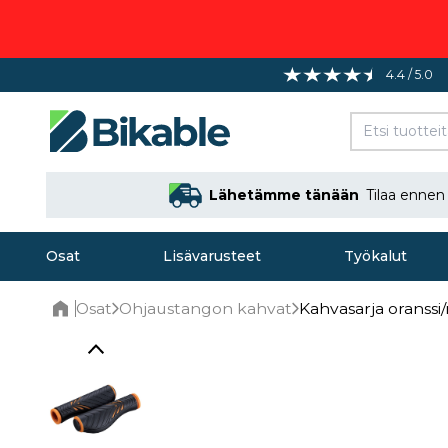
4.4 / 5.0
Lähetämme tänään
Tilaa enne
Osat
Lisävarusteet
Työkalut
Osat
Ohjaustangon kahvat
Kahvasarja oranssi/
Home