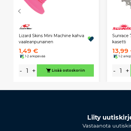
Lizard Skins Mini Machine kahva
Sunrace 7
vaaleanpunainen
kasetti
1,49 €
13,99
1-2 arkipäivää
1-2 arki
-
+
-
+
Lisää ostoskoriin
Liity uutiski
Vastaanota uutiskir