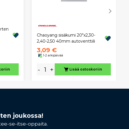
arten
Chaoyang sisäkumi 20"x2,30-
2,40-2,50 40mm autoventtiili
3,09 €
1-2 arkipäivää
-
+
koriin
Lisää ostoskoriin
sten joukossa!
tee-se-itse-oppaita.