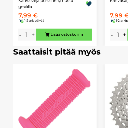
Kahvasarja punainen/musta
Kahvasarj
geelillä
7,99 €
7,99 
1-2 arkipäivää
1-2 arki
-
+
-
+
Lisää ostoskoriin
Saattaisit pitää myös