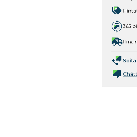
Hinta
365 p
Ilmain
Soita
Chät