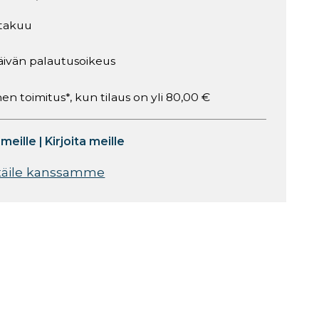
takuu
äivän palautusoikeus
en toimitus*, kun tilaus on yli 80,00 €
 meille
|
Kirjoita meille
täile kanssamme