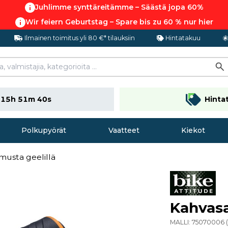
Juhlimme synttäreitämme – Säästä jopa 60%
Wir feiern Geburtstag – Spare bis zu 60 % nur hier
Ilmainen toimitus yli 80 €* tilauksiin
Hintatakuu
n
15h 51m 39s
Hinta
Polkupyörät
Vaatteet
Kiekot
musta geelillä
Kahvasa
MALLI:
75070006