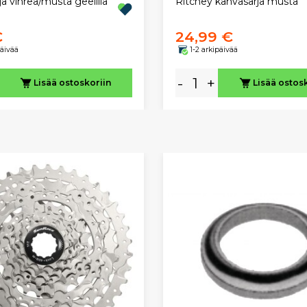
Ritchey kahvasarja musta
a vihreä/musta geelillä
€
24,99 €
päivää
1-2 arkipäivää
-
+
Lisää ostoskoriin
Lisää ostos