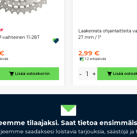
Laakerirata ohjainlaitteita v
-vaihteinen 11-28T
27 mm / 1"
 €
2,99 €
päivää
1-2 arkipäivää
-
+
Lisää ostoskoriin
Lisää ostos
rjeemme tilaajaksi. Saat tietoa ensimmäi
jeemme saadaksesi loistavia tarjouksia, säästöjä ja 