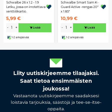
Schwalbe 26 x 1.2 - 1.9
Schwalbe Smart Sam K-
Letku, jossa on irrotettava
Guard Active -rengas 20"
venttiilikartio.
x 1.85"
5,99 €
10,99 €
-
+
-
+
Lisää
Lisää
1-2 arkipäivää
1-2 arkipäivää
Liity uutiskirjeemme tilaajaksi.
Saat tietoa ensimmäisten
joukossa!
Vastaanota uutiskirjeemme saadaksesi
loistavia tarjouksia, säästöjä ja tee-se-itse-
oppaita.