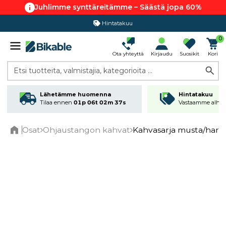
Juhlimme synttäreitämme – Säästä jopa 60%
Hintatakuu
0
Ota yhteyttä
Kirjaudu
Suosikit
Kori
Etsi tuotteita, valmistajia, kategorioita ...
Lähetämme huomenna
Hintatakuu
Tilaa ennen
01p 06t 02m 37s
Vastaamme alhai
Osat
Ohjaustangon kahvat
Kahvasarja musta/harm
Home