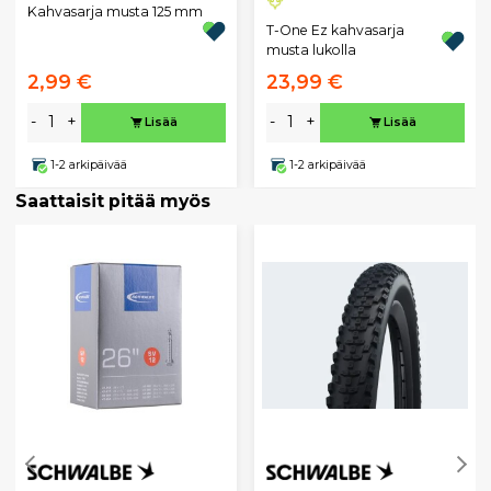
Kahvasarja musta 125 mm
T-One Ez kahvasarja
musta lukolla
2,99 €
23,99 €
-
+
-
+
Lisää
Lisää
1-2 arkipäivää
1-2 arkipäivää
Saattaisit pitää myös