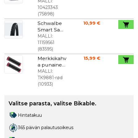
Letku, jossa
MALLI:
on
10423343
irrotettava
(
75898
)
venttiilikarti
Schwalbe
10,99 €
o.
Smart Sam
K-Guard
MALLI:
Active -
11159561
rengas 20" x
(
83595
)
1.85"
Merkkikahv
15,99 €
a punainen
geeli
MALLI:
TK9881-rød
(
10933
)
Valitse parasta, valitse Bikable.
Hintatakuu
365 päivän palautusoikeus