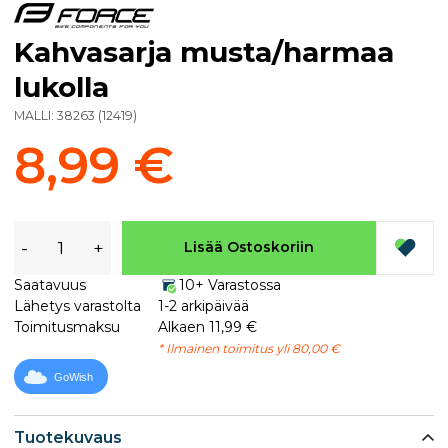
Kahvasarja musta/harmaa
lukolla
MALLI:
38263
(
12419
)
8,99 €
-
+
Lisää Ostoskoriin
Saatavuus
10+ Varastossa
Lähetys varastolta
1-2 arkipäivää
Toimitusmaksu
Alkaen 11,99 €
* Ilmainen toimitus yli 80,00 €
GoWish
Tuotekuvaus