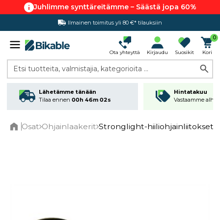
Juhlimme synttäreitämme – Säästä jopa 60%
Ilmainen toimitus yli 80 €* tilauksiin
0
Ota yhteyttä
Kirjaudu
Suosikit
Kori
Etsi tuotteita, valmistajia, kategorioita ...
Lähetämme tänään
Hintatakuu
Tilaa ennen
00h 46m 01s
Vastaamme alhai
Osat
Ohjainlaakerit
Stronglight-hiiliohjainliitokset 1 
Home