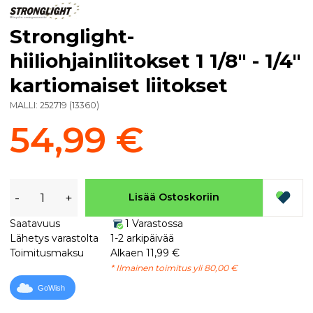
Stronglight-
hiiliohjainliitokset 1 1/8" - 1/4"
kartiomaiset liitokset
MALLI:
252719
(
13360
)
54,99 €
-
+
Lisää Ostoskoriin
Saatavuus
1 Varastossa
Lähetys varastolta
1-2 arkipäivää
Toimitusmaksu
Alkaen 11,99 €
* Ilmainen toimitus yli 80,00 €
GoWish