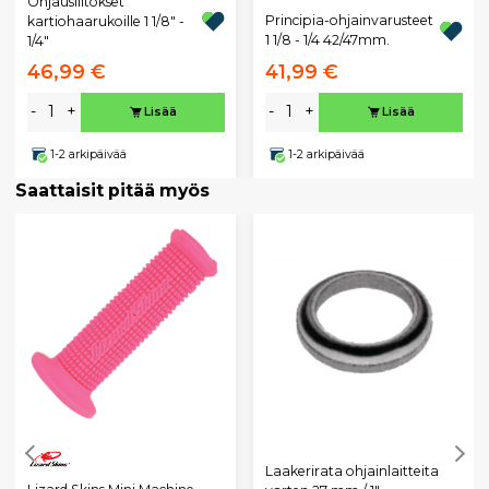
Ohjausliitokset
Principia-ohjainvarusteet
kartiohaarukoille 1 1/8" -
1 1/8 - 1/4 42/47mm.
1/4"
46,99 €
41,99 €
-
+
-
+
Lisää
Lisää
1-2 arkipäivää
1-2 arkipäivää
Saattaisit pitää myös
Laakerirata ohjainlaitteita