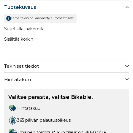
Tuotekuvaus
Tämä teksti on käännetty automaattisesti
Suljetuilla laakereilla
Sisältää korkin
Tekniset tiedot
Hintatakuu
Valitse parasta, valitse Bikable.
Hintatakuu
365 päivän palautusoikeus
Ilmainen toimitus*, kun tilaus on yli 80,00 €