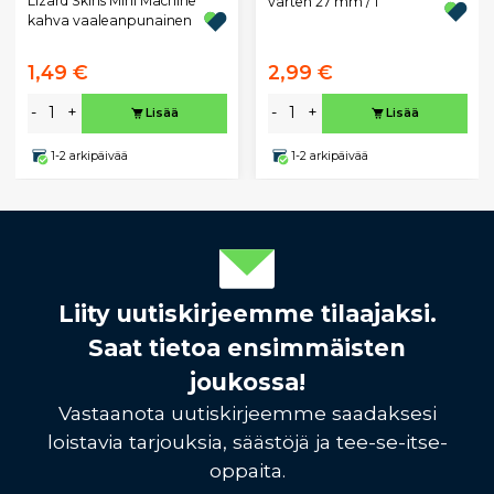
Lizard Skins Mini Machine
varten 27 mm / 1"
kahva vaaleanpunainen
1,49 €
2,99 €
-
+
-
+
Lisää
Lisää
1-2 arkipäivää
1-2 arkipäivää
Liity uutiskirjeemme tilaajaksi.
Saat tietoa ensimmäisten
joukossa!
Vastaanota uutiskirjeemme saadaksesi
loistavia tarjouksia, säästöjä ja tee-se-itse-
oppaita.