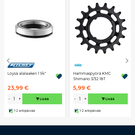
Löysä alalaakeri 1 1/4"
Hammaspyörä KMC
Shimano 3/32 18T
23,99 €
5,99 €
-
+
-
+
Lisää
Lisää
1-2 arkipäivää
1-2 arkipäivää