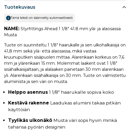
Tuotekuvaus
Tämä teksti on käännetty automaattisesti
NAME:
Styrfittings Ahead 1 1/8" 41.8 mm ylä- ja alaosassa
Musta
Tuote on suunniteltu 1 1/8" haarukalle ja sen ulkohalkaisija on
41,8 mm sekä ylä- että alaosassa, mikä vastaa
kruunuputken sisäpuolen mittaa. Alarenkaan korkeus on 7,6
mm ja ylärenkaan 15 mm. Molemmat laakerit ovat 1 1/8"
sisähalkaisijaltaan, ja alalaakeri painetaan 30 mm alarenkaan
yli. Alarenkaan sisähalkaisija on 30 mm. Tuote on valmistettu
alumiinista ja sen väri on musta.
Helppo asennus
1 1/8" haarukalle sopiva koko
Kestävä rakenne
Laadukas alumiini takaa pitkän
käyttöiän
Tyylikäs ulkonäkö
Musta väri sopii hyvin minkä
tahansa pyörän designiin