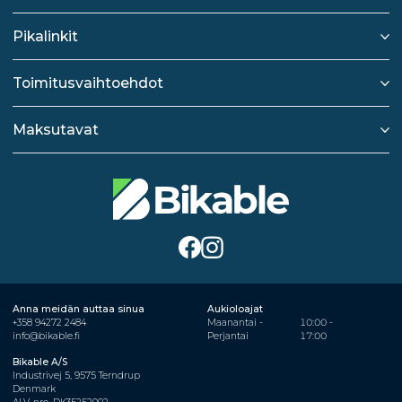
Pikalinkit
Toimitusvaihtoehdot
Maksutavat
Anna meidän auttaa sinua
Aukioloajat
+358 94272 2484
Maanantai -
10:00 -
info@bikable.fi
Perjantai
17:00
Bikable A/S
Industrivej 5, 9575 Terndrup
Denmark