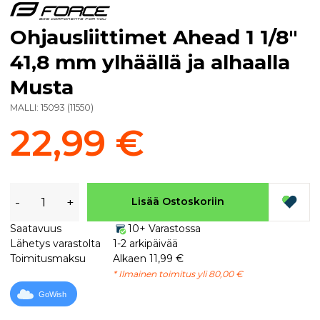
Ohjausliittimet Ahead 1 1/8"
41,8 mm ylhäällä ja alhaalla
Musta
MALLI:
15093
(
11550
)
22,99 €
-
+
Lisää Ostoskoriin
Saatavuus
10+ Varastossa
Lähetys varastolta
1-2 arkipäivää
Toimitusmaksu
Alkaen 11,99 €
* Ilmainen toimitus yli 80,00 €
GoWish