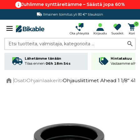
Juhlimme synttäreitämme – Säästä jopa 60%
Ilmainen toimitus yli 80 €* tilauksiin
Hintatakuu
0
Ota yhteyttä
Kirjaudu
Suosikit
Kori
Etsi tuotteita, valmistajia, kategorioita ...
Lähetämme tänään
Hintatakuu
Tilaa ennen
06h 18m 54s
Vastaamme alhai
Osat
Ohjainlaakerit
Ohjausliittimet Ahead 1 1/8" 41,
Home