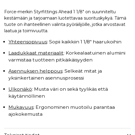
Force-merkin Styrfittings Ahead 1 1/8" on suunniteltu
kestämään ja tarjoamaan luotettavaa suorituskykyä. Tämä
tuote on ihanteellinen valinta pyöräilijöille, jotka arvostavat
laatua ja toimivuutta.
Yhteensopivuus
: Sopii kaikkiin 1 1/8" haarukoihin
Laadukkaat materiaalit
: Korkealaatuinen alumiini
varmistaa tuotteen pitkäikäisyyden
Asennuksen helppous
: Selkeät mitat ja
yksinkertainen asennusprosessi
Ulkonäkö
: Musta väri on sekä tyylikäs että
käytännöllinen
Mukavuus
: Ergonominen muotoilu parantaa
ajokokemusta