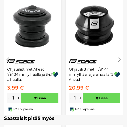
Ohjausliittimet Ahead 1
Ohjausliittimet 1 1/8" 44
1/8" 34 mm ylhäällä ja 34,1
mm ylhäällä ja alhaalla 15
alhaalla.
Ahead
3,99 €
20,99 €
-
+
-
+
Lisää
Lisää
1-2 arkipäivää
1-2 arkipäivää
Saattaisit pitää myös