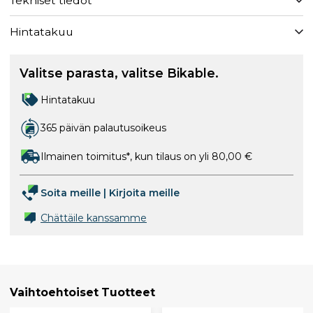
Tekniset tiedot
Hintatakuu
Valitse parasta, valitse Bikable.
Hintatakuu
365 päivän palautusoikeus
Ilmainen toimitus*, kun tilaus on yli 80,00 €
Soita meille
|
Kirjoita meille
Chättäile kanssamme
Vaihtoehtoiset Tuotteet