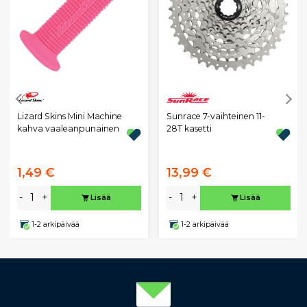
Lizard Skins Mini Machine
Sunrace 7-vaihteinen 11-
kahva vaaleanpunainen
28T kasetti
1,49 €
13,99 €
-
+
-
+
Lisää
Lisää
1-2 arkipäivää
1-2 arkipäivää