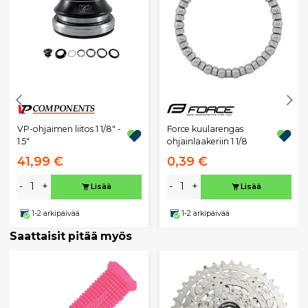
VP-ohjaimen liitos 1 1/8" -
Force kuularengas
1.5"
ohjainlaakeriin 1 1/8
41,99 €
0,39 €
-
+
-
+
Lisää
Lisää
1-2 arkipäivää
1-2 arkipäivää
Saattaisit pitää myös