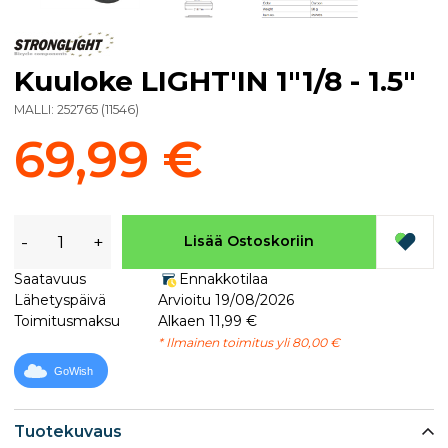
Kuuloke LIGHT'IN 1"1/8 - 1.5"
MALLI:
252765
(
11546
)
69,99 €
-
+
Lisää Ostoskoriin
Saatavuus
Ennakkotilaa
Lähetyspäivä
Arvioitu 19/08/2026
Toimitusmaksu
Alkaen 11,99 €
* Ilmainen toimitus yli 80,00 €
GoWish
Tuotekuvaus