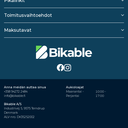
Pikalinkit
Toimitusvaihtoehdot
Maksutavat
Anna meidän auttaa sinua
Aukioloajat
+358 94272 2484
Maanantai -
10:00 -
info@bikable.fi
Perjantai
17:00
Bikable A/S
Industrivej 5, 9575 Terndrup
Denmark
ALV-nro. DK35252002