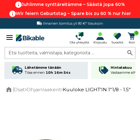
Juhlimme synttäreitämme – Säästä jopa 60%
Wir feiern Geburtstag – Spare bis zu 60 % nur hier
Ilmainen toimitus yli 80 €* tilauksiin
Hintatakuu
0
Ota yhteyttä
Kirjaudu
Suosikit
Kori
Etsi tuotteita, valmistajia, kategorioita ...
Lähetämme tänään
Hintatakuu
Tilaa ennen
10h 16m 54s
Vastaamme alhai
Osat
Ohjainlaakerit
Kuuloke LIGHT'IN 1"1/8 - 1.5"
Home