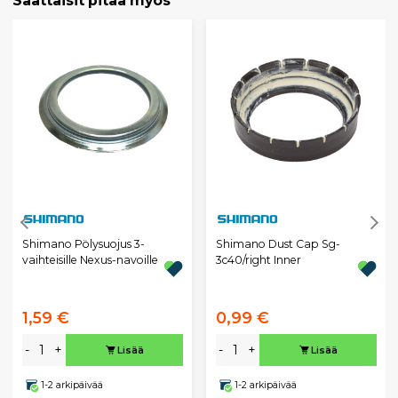
Saattaisit pitää myös
Shimano Pölysuojus 3-
Shimano Dust Cap Sg-
vaihteisille Nexus-navoille
3c40/right Inner
1,59 €
0,99 €
-
+
-
+
Lisää
Lisää
1-2 arkipäivää
1-2 arkipäivää