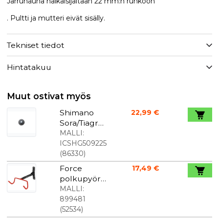
Jarrunauha halkaisijaltaan 22 mm:n runkoon
. Pultti ja mutteri eivät sisälly.
Tekniset tiedot
Hintatakuu
Muut ostivat myös
Shimano
22,99 €
Sora/Tiagra -
rataspakka
MALLI:
9-speed 12-
ICSHG509225
25T HG50
(
86330
)
Force
17,49 €
polkupyörä
n
MALLI:
seinäkiinnik
899481
e - musta /
(
52534
)