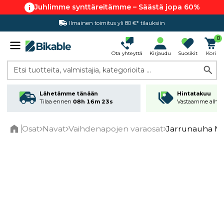
Juhlimme synttäreitämme – Säästä jopa 60%
Ilmainen toimitus yli 80 €* tilauksiin
Hintatakuu
0
Ota yhteyttä
Kirjaudu
Suosikit
Kori
Etsi tuotteita, valmistajia, kategorioita ...
Lähetämme tänään
Hintatakuu
Tilaa ennen
08h 16m 23s
Vastaamme alhai
Osat
Navat
Vaihdenapojen varaosat
Jarrunauha M
Home