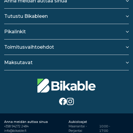
Anna meidän auttaa sinua
Tutustu Bikableen
Pikalinkit
Toimitusvaihtoehdot
Maksutavat
Anna meidän auttaa sinua
Aukioloajat
+358 94272 2484
Maanantai -
10:00 -
info@bikable.fi
Perjantai
17:00