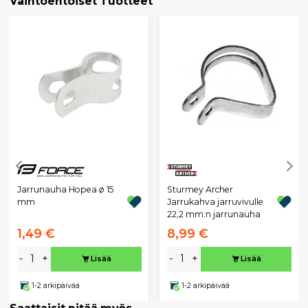
Vaihtoehtoiset Tuotteet
Sturmey Archer
Jarrunauha Hopea ø 15
Jarrukahva jarruvivulle
mm
22,2 mm:n jarrunauha
1,49 €
8,99 €
-
+
-
+
Lisää
Lisää
1-2 arkipäivää
1-2 arkipäivää