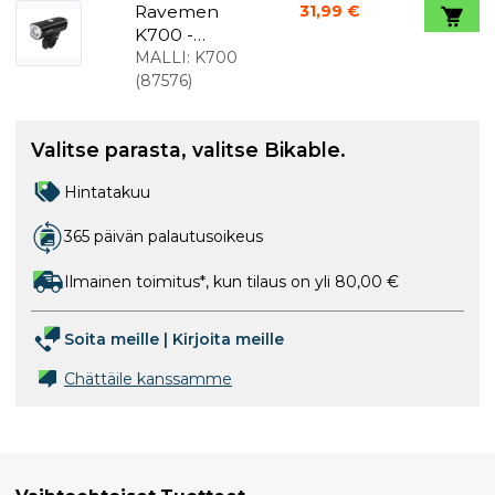
punainen
Ravemen
31,99 €
K700 -
etuvalo 700
MALLI:
K700
Lumen
(
87576
)
Valitse parasta, valitse Bikable.
Hintatakuu
365 päivän palautusoikeus
Ilmainen toimitus*, kun tilaus on yli 80,00 €
Soita meille
|
Kirjoita meille
Chättäile kanssamme