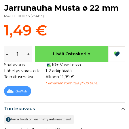
Jarrunauha Musta ø 22 mm
MALLI:
100036
(
23483
)
1,49 €
-
+
Lisää Ostoskoriin
Saatavuus
10+ Varastossa
Lähetys varastolta
1-2 arkipäivää
Toimitusmaksu
Alkaen 11,99 €
* Ilmainen toimitus yli 80,00 €
GoWish
Tuotekuvaus
Tämä teksti on käännetty automaattisesti