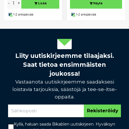
-
+
Lisää
Näytä
1-2 arkipäivää
1-2 arkipäivää
Liity uutiskirjeemme tilaajaksi.
Saat tietoa ensimmäisten
joukossa!
Vastaanota uutiskirjeemme saadaksesi
loistavia tarjouksia, säästöjä ja tee-se-itse-
oppaita.
Rekisteröidy
Kyllä, haluan saada Bikablen uutiskirjeen. Hyväksyn