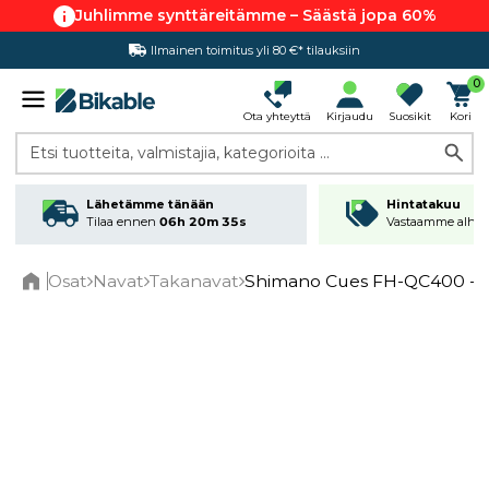
Juhlimme synttäreitämme – Säästä jopa 60%
Ilmainen toimitus yli 80 €* tilauksiin
Hintatakuu
0
Ota yhteyttä
Kirjaudu
Suosikit
Kori
Etsi tuotteita, valmistajia, kategorioita ...
Lähetämme tänään
Hintatakuu
Tilaa ennen
06h 20m 35s
Vastaamme alhai
Osat
Navat
Takanavat
Shimano Cues FH-QC400 -ta
Home