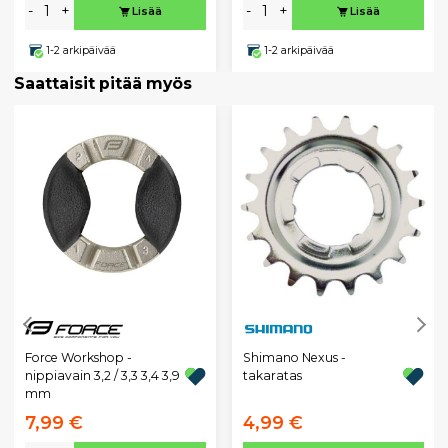
-
+
-
+
Lisää
Lisää
1-2 arkipäivää
1-2 arkipäivää
Saattaisit pitää myös
Force Workshop -
Shimano Nexus -
nippiavain 3,2 / 3,3 3,4 3,9
takaratas
mm
7,99 €
4,99 €