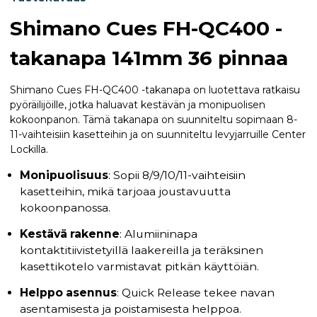
Shimano Cues FH-QC400 -
takanapa 141mm 36 pinnaa
Shimano Cues FH-QC400 -takanapa on luotettava ratkaisu
pyöräilijöille, jotka haluavat kestävän ja monipuolisen
kokoonpanon. Tämä takanapa on suunniteltu sopimaan 8-
11-vaihteisiin kasetteihin ja on suunniteltu levyjarruille Center
Lockilla.
Monipuolisuus
: Sopii 8/9/10/11-vaihteisiin
kasetteihin, mikä tarjoaa joustavuutta
kokoonpanossa.
Kestävä rakenne
: Alumiininapa
kontaktitiivistetyillä laakereilla ja teräksinen
kasettikotelo varmistavat pitkän käyttöiän.
Helppo asennus
: Quick Release tekee navan
asentamisesta ja poistamisesta helppoa.