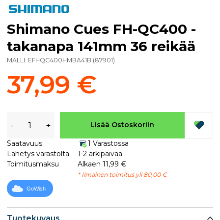
Shimano Cues FH-QC400 -
takanapa 141mm 36 reikää
MALLI:
EFHQC400HMBA41B
(
87901
)
37,99 €
-
+
Lisää Ostoskoriin
Saatavuus
1 Varastossa
Lähetys varastolta
1-2 arkipäivää
Toimitusmaksu
Alkaen 11,99 €
* Ilmainen toimitus yli 80,00 €
GoWish
Tuotekuvaus