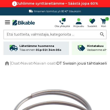
Juhlimme synttäreitämme – Säästä jopa 60%
Ilmainen toimitus yli 80 €* tilauksiin
Hintatakuu
0
Ota yhteyttä
Kirjaudu
Suosikit
Kori
Etsi tuotteita, valmistajia, kategorioita ...
Lähetämme huomenna
Hintatakuu
Tilaa ennen
01p 01t 34m 05s
Vastaamme alhai
Osat
Navat
Navan osat
DT Swissin jousi tähtiakselill
Home