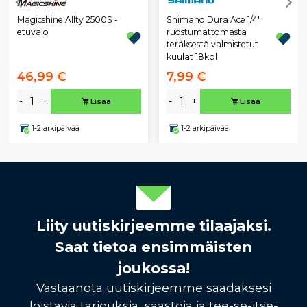
Magicshine Allty 2500S -
Shimano Dura Ace 1/4"
etuvalo
ruostumattomasta
teräksestä valmistetut
kuulat 18kpl
46,99 €
7,99 €
-
+
-
+
Lisää
Lisää
1-2 arkipäivää
1-2 arkipäivää
Liity uutiskirjeemme tilaajaksi.
Saat tietoa ensimmäisten
joukossa!
Vastaanota uutiskirjeemme saadaksesi
loistavia tarjouksia, säästöjä ja tee-se-itse-