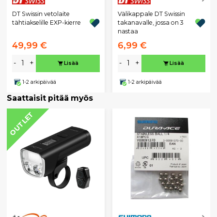
DT Swissin vetolaite
Välikappale DT Swissin
tähtiakselille EXP-kierre
takanavalle, jossa on 3
nastaa
49,99 €
6,99 €
-
+
-
+
Lisää
Lisää
1-2 arkipäivää
1-2 arkipäivää
Saattaisit pitää myös
OUTLET