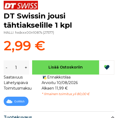
DT Swissin jousi
tähtiakselille 1 kpl
MALLI:
hxdxxx00n1087s
(
27577
)
2,99 €
-
+
Lisää Ostoskoriin
Saatavuus
Ennakkotilaa
Lähetyspäivä
Arvioitu 10/08/2026
Toimitusmaksu
Alkaen 11,99 €
* Ilmainen toimitus yli 80,00 €
GoWish
Tuotekuvaus