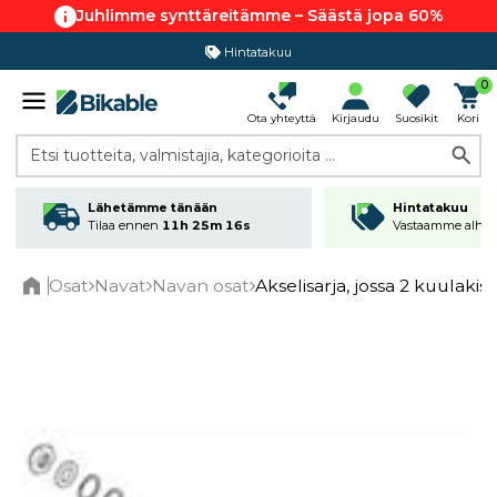
Juhlimme synttäreitämme – Säästä jopa 60%
Hintatakuu
0
Ota yhteyttä
Kirjaudu
Suosikit
Kori
Etsi tuotteita, valmistajia, kategorioita ...
Lähetämme tänään
Hintatakuu
Tilaa ennen
11h 25m 15s
Vastaamme alhai
Osat
Navat
Navan osat
Akselisarja, jossa 2 kuulaki
Home