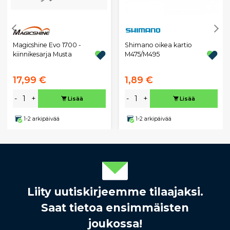
Magicshine Evo 1700 -
Shimano oikea kartio
kiinnikesarja Musta
M475/M495
17,99 €
1,89 €
-
+
-
+
Lisää
Lisää
1-2 arkipäivää
1-2 arkipäivää
Liity uutiskirjeemme tilaajaksi.
Saat tietoa ensimmäisten
joukossa!