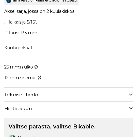
Tämä teksti on käännetty automaattisesti
Akselisarja, jossa on 2 kuulakiskoa
. Halkaisija 5/16".
Pituus: 133 mm.
Kuularenkaat:
25 mm:n ulko Ø
12 mm sisempi Ø
Tekniset tiedot
Hintatakuu
Valitse parasta, valitse Bikable.