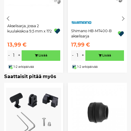
Akselisarja, jossa 2
Shimano HB-MT400-B
kuulakiskoa 9,5 mm x 172
akselisarja
13,99 €
17,99 €
-
+
-
+
Lisää
Lisää
1-2 arkipäivää
1-2 arkipäivää
Saattaisit pitää myös