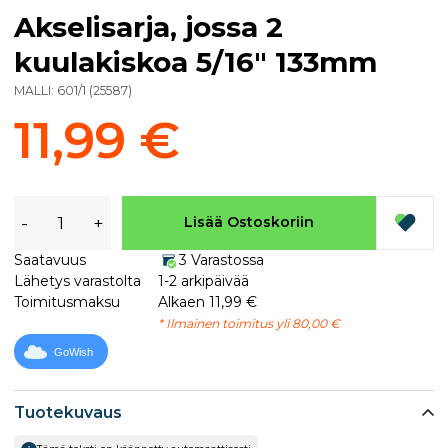
Akselisarja, jossa 2
kuulakiskoa 5/16" 133mm
MALLI:
601/1
(
25587
)
11,99 €
-
+
Lisää Ostoskoriin
Saatavuus
3 Varastossa
Lähetys varastolta
1-2 arkipäivää
Toimitusmaksu
Alkaen 11,99 €
* Ilmainen toimitus yli 80,00 €
GoWish
Tuotekuvaus