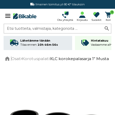
Ilmainen toimitus yli 80 €* tilauksiin
Hintatakuu
0
Ota yhteyttä
Kirjaudu
Suosikit
Kori
Etsi tuotteita, valmistajia, kategorioita ...
Lähetämme tänään
Hintatakuu
Tilaa ennen
10h 46m 56s
Vastaamme alhai
Osat
Korotuspalat
XLC korokepalasarja 1" Musta
Home