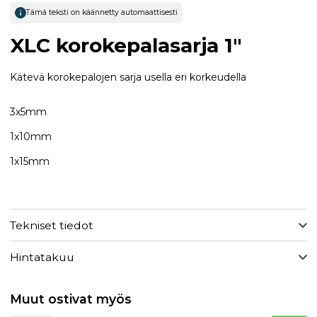
Tämä teksti on käännetty automaattisesti
XLC korokepalasarja 1"
Kätevä korokepalojen sarja usella eri korkeudella
3x5mm
1x10mm
1x15mm
Tekniset tiedot
Hintatakuu
Muut ostivat myös