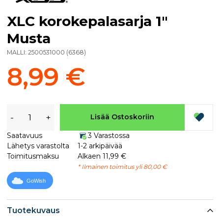
XLC korokepalasarja 1"
Musta
MALLI:
2500531000
(
6368
)
8,99 €
-
+
Lisää Ostoskoriin
Saatavuus
3 Varastossa
Lähetys varastolta
1-2 arkipäivää
Toimitusmaksu
Alkaen 11,99 €
* Ilmainen toimitus yli 80,00 €
GoWish
Tuotekuvaus