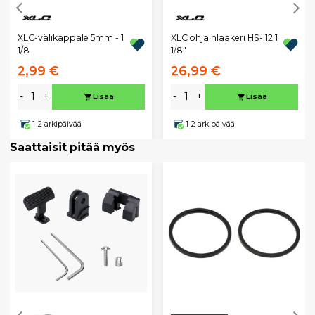
XLC-välikappale 5mm - 1
XLC ohjainlaakeri HS-I12 1
1/8
1/8"
2,99 €
26,99 €
-
+
-
+
Lisää
Lisää
1-2 arkipäivää
1-2 arkipäivää
Saattaisit pitää myös