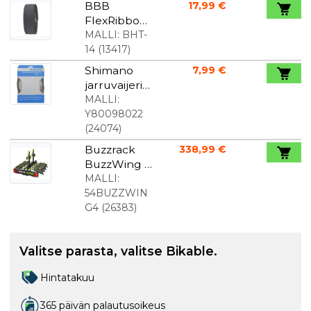
BBB
17,99 €
FlexRibbon
-
MALLI:
BHT-
ohjaustang
14
(
13417
)
on teppi
Shimano
7,99 €
geelillä
jarruvaijeris
Musta
arja MTB:lle
MALLI:
musta
Y80098022
(
24074
)
Buzzrack
338,99 €
BuzzWing 4
pyöräteline
MALLI:
pyörälle
54BUZZWIN
G4
(
26383
)
Valitse parasta, valitse Bikable.
Hintatakuu
365 päivän palautusoikeus