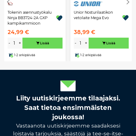
Unior Nosturilaatikon
Tokenin asennustyökalu
vetolaite Mega Evo
Ninja BB3724-2A GXP
kampikammioon
24,99 €
38,99 €
-
+
-
+
Lisää
Lisää
1-2 arkipäivää
1-2 arkipäivää
Liity uutiskirjeemme tilaajaksi.
Saat tietoa ensimmäisten
joukossa!
Vastaanota uutiskirjeemme saadaksesi
loistavia tarjouksia, säästöjä ja tee-se-itse-