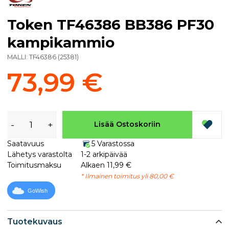
Token TF46386 BB386 PF30
kampikammio
MALLI:
TF46386
(
25381
)
73,99 €
-
+
Lisää Ostoskoriin
Saatavuus
5 Varastossa
Lähetys varastolta
1-2 arkipäivää
Toimitusmaksu
Alkaen 11,99 €
* Ilmainen toimitus yli 80,00 €
GoWish
Tuotekuvaus