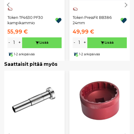
Token TF4630 PF30
Token PressFit BB386
kampikammio
24mm
55,99 €
49,99 €
-
+
-
+
Lisää
Lisää
1-2 arkipäivää
1-2 arkipäivää
Saattaisit pitää myös