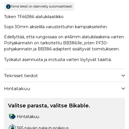
Tämä teksti on käännetty automaattisesti
Token TF46386 alatukilaatikko
Sopii 30mm akselilla varustettuihin kampiakseleihin.
Edellyttää, että rungossasi on ø46mm alatukilaakeria varten.
Pohjakannatin on tarkoitettu BB386:lle, joten PF30-
pohjakannatin ja BB386-adapterit sisältyvät toimitukseen.
täältä
Työkalut asennusta ja irrotusta varten löytyvät
.
Tekniset tiedot
Hintatakuu
Valitse parasta, valitse Bikable.
Hintatakuu
365 päivän palautusoikeus