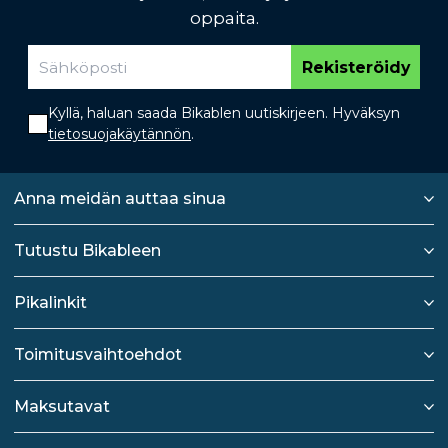
oppaita.
Rekisteröidy
Kyllä, haluan saada Bikablen uutiskirjeen. Hyväksyn
tietosuojakäytännön
.
Anna meidän auttaa sinua
Tutustu Bikableen
Pikalinkit
Toimitusvaihtoehdot
Maksutavat