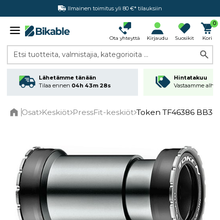
Ilmainen toimitus yli 80 €* tilauksiin
0
Ota yhteyttä
Kirjaudu
Suosikit
Kori
Etsi tuotteita, valmistajia, kategorioita ...
Lähetämme tänään
Hintatakuu
Tilaa ennen
04h 43m 28s
Vastaamme alhai
Osat
Keskiöt
PressFit-keskiöt
Token TF46386 BB38
Home