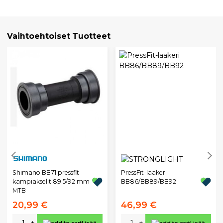
Vaihtoehtoiset Tuotteet
Shimano BB71 pressfit
PressFit-laakeri
kampiakselit 89.5/92 mm
BB86/BB89/BB92
MTB
20,99 €
46,99 €
-
+
-
+