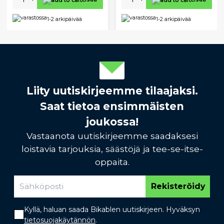
1-2 arkipäivää
1-2 arkipäivää
Liity uutiskirjeemme tilaajaksi.
Saat tietoa ensimmäisten
joukossa!
Vastaanota uutiskirjeemme saadaksesi
loistavia tarjouksia, säästöjä ja tee-se-itse-
oppaita.
Rekisteröidy
Kyllä, haluan saada Bikablen uutiskirjeen. Hyväksyn
tietosuojakäytännön
.