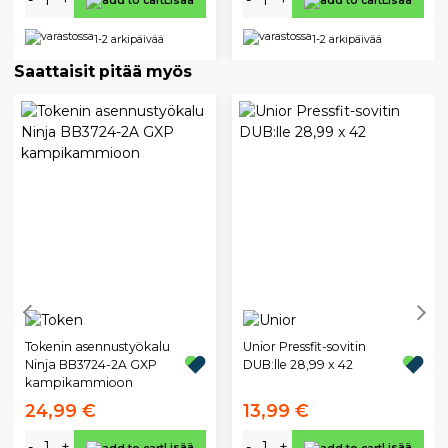
Lisää
Lisää
1-2 arkipäivää
1-2 arkipäivää
Saattaisit pitää myös
Tokenin asennustyökalu
Unior Pressfit-sovitin
Ninja BB3724-2A GXP
DUB:lle 28,99 x 42
kampikammioon
24,99 €
13,99 €
-
+
-
+
Lisää
Lisää