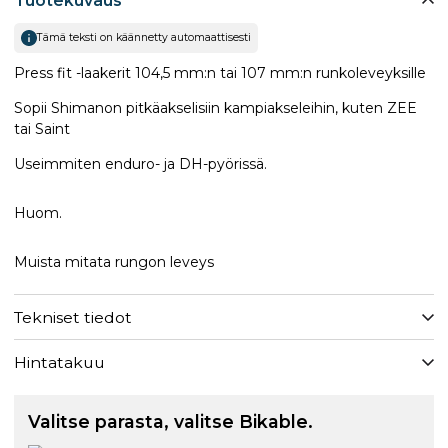
Tuotekuvaus
Tämä teksti on käännetty automaattisesti
Press fit -laakerit 104,5 mm:n tai 107 mm:n runkoleveyksille
Sopii Shimanon pitkäakselisiin kampiakseleihin, kuten ZEE
tai Saint
Useimmiten enduro- ja DH-pyörissä.
Huom.
Muista mitata rungon leveys
Tekniset tiedot
Hintatakuu
Valitse parasta, valitse Bikable.