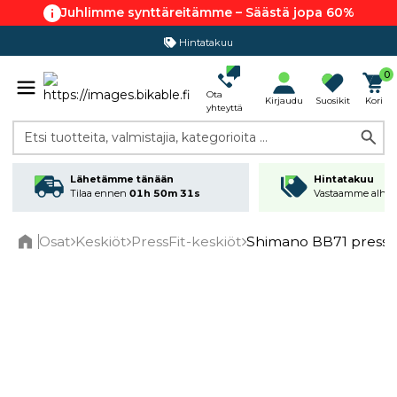
Juhlimme synttäreitämme – Säästä jopa 60%
Hintatakuu
0
Ota
Kirjaudu
Suosikit
Kori
yhteyttä
Etsi tuotteita, valmistajia, kategorioita ...
Lähetämme tänään
Hintatakuu
Tilaa ennen
01h 50m 30s
Vastaamme alhai
Osat
Keskiöt
PressFit-keskiöt
Shimano BB71 pressfi
Home