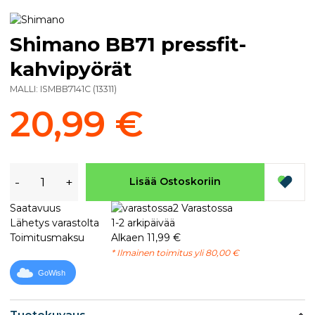
Shimano BB71 pressfit-
kahvipyörät
MALLI:
ISMBB7141C
(
13311
)
20,99 €
-
+
Lisää Ostoskoriin
Saatavuus
2 Varastossa
Lähetys varastolta
1-2 arkipäivää
Toimitusmaksu
Alkaen 11,99 €
* Ilmainen toimitus yli 80,00 €
GoWish