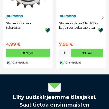
Shimano Nexus -
Shimano Nexus CN-NX10 -
takaratas
ketju ruosteelta suojattu
4,99 €
7,99 €
-
+
Näytä
Lisää
1-2 arkipäivää
1-2 arkipäivää
Liity uutiskirjeemme tilaajaksi.
Saat tietoa ensimmäisten