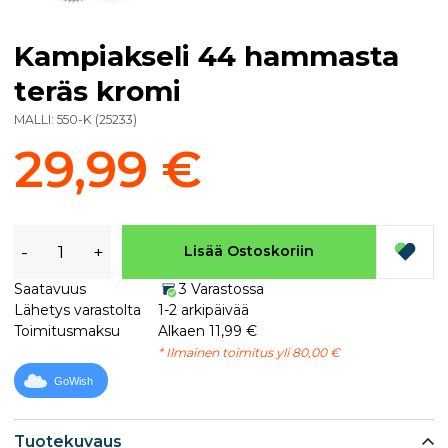
Kampiakseli 44 hammasta
teräs kromi
MALLI:
550-K
(
25233
)
29,99 €
-
+
Lisää Ostoskoriin
Saatavuus
3 Varastossa
Lähetys varastolta
1-2 arkipäivää
Toimitusmaksu
Alkaen 11,99 €
* Ilmainen toimitus yli 80,00 €
GoWish
Tuotekuvaus