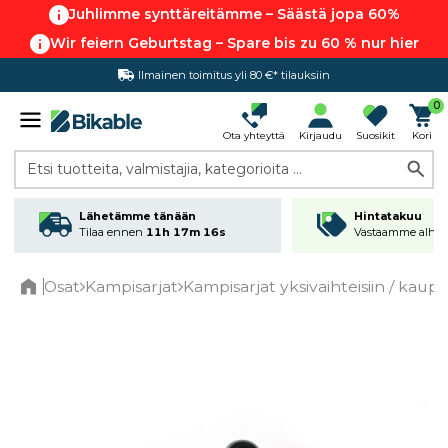
Juhlimme synttäreitämme – Säästä jopa 60%
Wir feiern Geburtstag – Spare bis zu 60 % nur hier
Ilmainen toimitus yli 80 €* tilauksiin
Hintatakuu
0
Ota yhteyttä
Kirjaudu
Suosikit
Kori
Etsi tuotteita, valmistajia, kategorioita ...
Lähetämme tänään
Hintatakuu
Tilaa ennen
11h 17m 16s
Vastaamme alhai
Osat
Kampisarjat
Kampisarjat yksivaihteisiin / kaup
Home