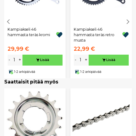
Kampiakseli 46
Kampiakseli 46
hammasta teräs kromi
hammasta teräs retro
musta
29,99 €
22,99 €
-
+
-
+
Lisää
Lisää
1-2 arkipäivää
1-2 arkipäivää
Saattaisit pitää myös