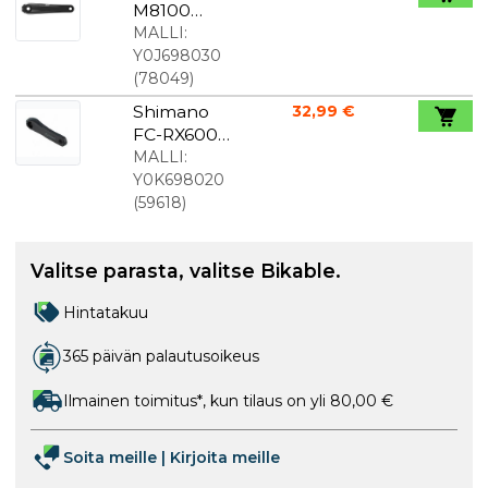
mm
M8100
Vasen
MALLI:
kampiakseli
Y0J698030
n varsi
(
78049
)
175mm
Shimano
32,99 €
FC-RX600
GRX vasen
MALLI:
kampi 170
Y0K698020
(
59618
)
Valitse parasta, valitse Bikable.
Hintatakuu
365 päivän palautusoikeus
Ilmainen toimitus*, kun tilaus on yli 80,00 €
Soita meille
|
Kirjoita meille