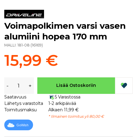
Voimapolkimen varsi vasen
alumiini hopea 170 mm
MALLI:
181-08
(
16169
)
15,99 €
-
+
Lisää Ostoskoriin
Saatavuus
5 Varastossa
Lähetys varastolta
1-2 arkipäivää
Toimitusmaksu
Alkaen 11,99 €
* Ilmainen toimitus yli 80,00 €
GoWish