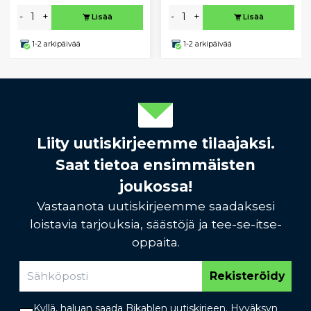
-
+
-
+
Lisää
Lisää
1-2 arkipäivää
1-2 arkipäivää
Liity uutiskirjeemme tilaajaksi.
Saat tietoa ensimmäisten
joukossa!
Vastaanota uutiskirjeemme saadaksesi
loistavia tarjouksia, säästöjä ja tee-se-itse-
oppaita.
Rekisteröidy
Kyllä, haluan saada Bikablen uutiskirjeen. Hyväksyn