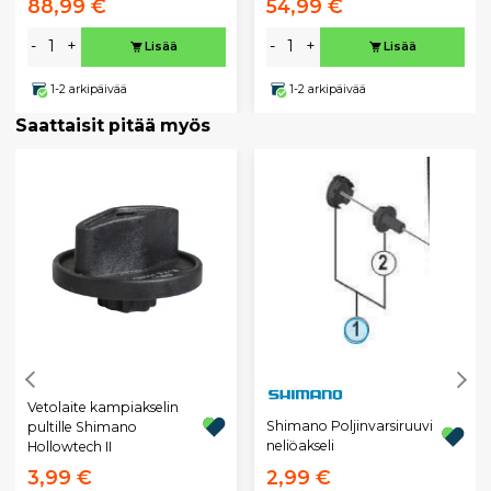
88,99 €
54,99 €
-
+
-
+
Lisää
Lisää
1-2 arkipäivää
1-2 arkipäivää
Saattaisit pitää myös
Vetolaite kampiakselin
Shimano Poljinvarsiruuvi
pultille Shimano
neliöakseli
Hollowtech II
3,99 €
2,99 €