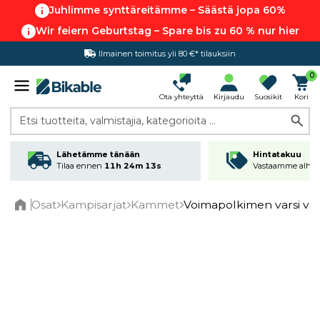
Juhlimme synttäreitämme – Säästä jopa 60%
Wir feiern Geburtstag – Spare bis zu 60 % nur hier
Ilmainen toimitus yli 80 €* tilauksiin
Hintatakuu
0
Ota yhteyttä
Kirjaudu
Suosikit
Kori
Etsi tuotteita, valmistajia, kategorioita ...
Lähetämme tänään
Hintatakuu
Tilaa ennen
11h 24m 13s
Vastaamme alhai
Osat
Kampisarjat
Kammet
Voimapolkimen varsi va
Home