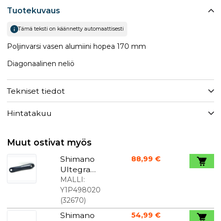
Tuotekuvaus
Tämä teksti on käännetty automaattisesti
Poljinvarsi vasen alumiini hopea 170 mm
Diagonaalinen neliö
Tekniset tiedot
Hintatakuu
Muut ostivat myös
Shimano
88,99 €
Ultegra
6800 vasen
MALLI:
kampiakseli
Y1P498020
n varsi
(
32670
)
musta 170
Shimano
54,99 €