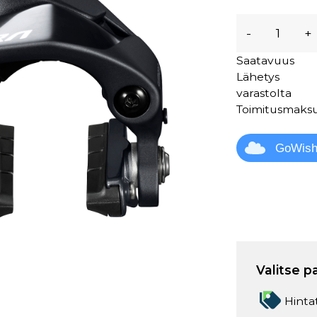
-
+
Saatavuus
Lähetys
varastolta
Toimitusmaks
GoWis
Valitse p
Hinta