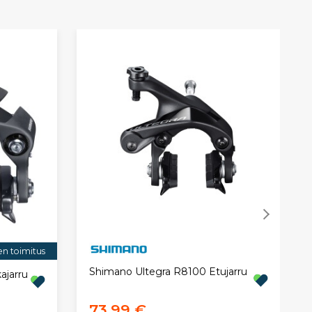
en toimitus
Shimano Ultegra R8100 Etujarru
ajarru
73,99 €