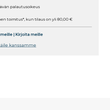
äivän palautusoikeus
en toimitus*, kun tilaus on yli 80,00 €
 meille
|
Kirjoita meille
täile kanssamme