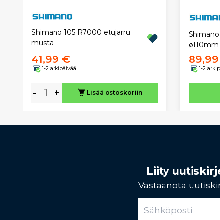
Shimano 105 R7000 etujarru
Shimano 
musta
ø110mm 
41,99 €
89,99
1-2 arkipäivää
1-2 arki
-
+
Lisää ostoskoriin
Liity uutiski
Vastaanota uutiskir