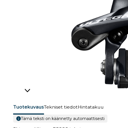
Tuotekuvaus
Tekniset tiedot
Hintatakuu
Tämä teksti on käännetty automaattisesti