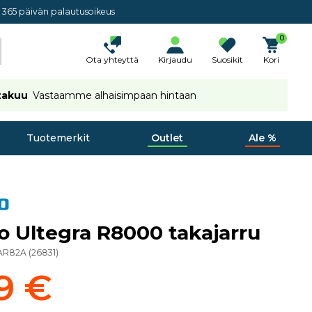
365 päivän palautusoikeus
0
Ota yhteyttä
Kirjaudu
Suosikit
Kori
takuu
Vastaamme alhaisimpaan hintaan
Tuotemerkit
Outlet
Ale %
 Ultegra R8000 takajarru
AR82A
(
26831
)
9 €