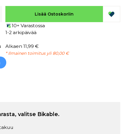
Lisää Ostoskoriin
10+ Varastossa
1-2 arkipäivää
u
Alkaen 11,99 €
* Ilmainen toimitus yli 80,00 €
h
arasta, valitse Bikable.
takuu