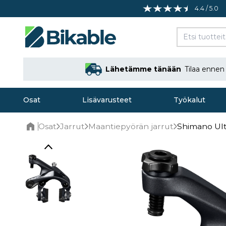
4.4 / 5.0
Lähetämme tänään
Tilaa enne
Osat
Lisävarusteet
Työkalut
Osat
Jarrut
Maantiepyörän jarrut
Shimano Ult
Home