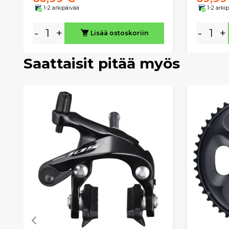
1-2 arkipäivää
1-2 arki
-
+
-
+
Lisää ostoskoriin
Saattaisit pitää myös