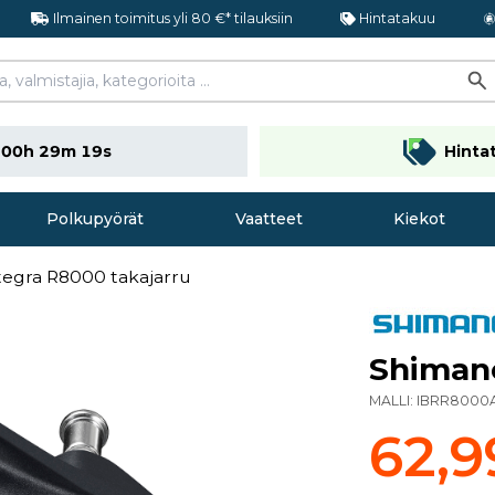
Ilmainen toimitus yli 80 €* tilauksiin
Hintatakuu
n
00h 29m 18s
Hinta
Polkupyörät
Vaatteet
Kiekot
egra R8000 takajarru
Shimano
MALLI:
IBRR8000
62,9