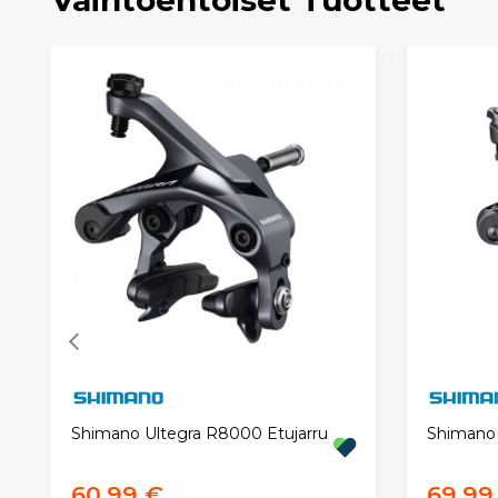
Vaihtoehtoiset Tuotteet
Shimano Ultegra R8000 Etujarru
Shimano 
60,99 €
69,99