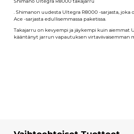
Shimano Ultegra R8000 takajarru
. Shimanon uudesta Ultegra R8000 -sarjasta, joka o
Ace -sarjasta edullisemmassa paketissa.
Takajarru on kevyempi ja jäykempi kuin aiemmat U
kääntänyt jarrun vapautuksen virtaviivaisemman m