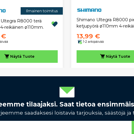
Ilmainen toimitus
Shimano Ultegra R8000 pi
Ultegra R8000 terä
ketjupyörä ø110mm 4-reikäi
4-reikäinen ø110mm.
 €
13,99 €
päivää
1-2 arkipäivää
Näytä
Tuote
Näytä
Tuote
rjeemme tilaajaksi. Saat tietoa ensimmäi
jeemme saadaksesi loistavia tarjouksia, säästöjä ja 