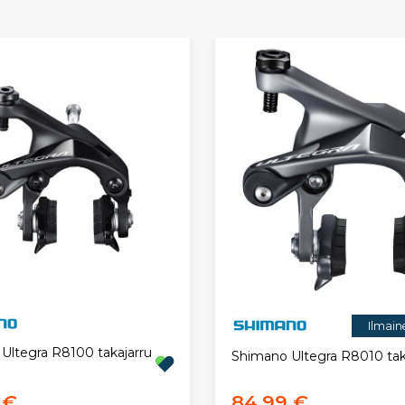
Ilmain
Ultegra R8100 takajarru
Shimano Ultegra R8010 tak
 €
84,99 €