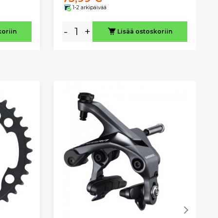
1-2 arkipäivää
-
+
koriin
Lisää ostoskoriin