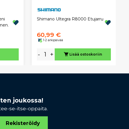
eni
Shimano Ultegra R8000 Etujarru
nen.
60,99 €
1-2 arkipäivää
-
+
Lisää ostoskoriin
sten joukossa!
tee-se-itse-oppaita.
Rekisteröidy