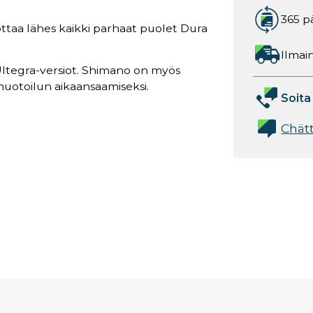
365 p
ttaa lähes kaikki parhaat puolet Dura
Ilmain
ltegra-versiot. Shimano on myös
uotoilun aikaansaamiseksi.
Soita
Chät