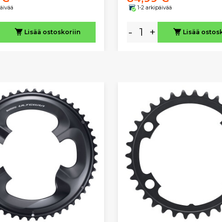
päivää
1-2 arkipäivää
-
+
Lisää ostoskoriin
Lisää ostos