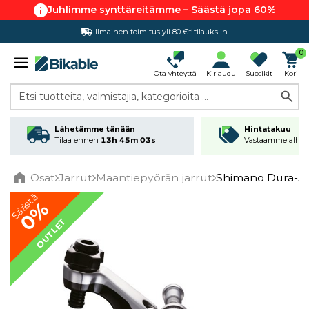
Juhlimme synttäreitämme – Säästä jopa 60%
Ilmainen toimitus yli 80 €* tilauksiin
Hintatakuu
0
Ota yhteyttä
Kirjaudu
Suosikit
Kori
Etsi tuotteita, valmistajia, kategorioita ...
Lähetämme tänään
Hintatakuu
Tilaa ennen
13h 45m 03s
Vastaamme alhai
Osat
Jarrut
Maantiepyörän jarrut
Shimano Dura-Ac
Home
Säästä
0%
OUTLET