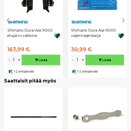
Shimano Dura-Ace 9000
Shimano Dura Ace 9000
etujarru vakiona
vaijerivaijerisarja
167,99 €
30,99 €
-
+
-
+
Lisää
Lisää
1-2 arkipäivää
1-2 arkipäivää
Saattaisit pitää myös