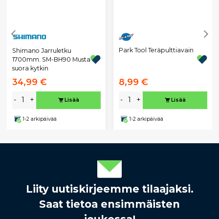
Park Tool Teräpulttiavain
Shimano Jarruletku
1700mm. SM-BH90 Musta
suora kytkin
34,99 €
8,99 €
-
+
-
+
Lisää
Lisää
1-2 arkipäivää
1-2 arkipäivää
Liity uutiskirjeemme tilaajaksi.
Saat tietoa ensimmäisten