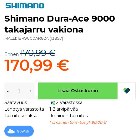
Shimano Dura-Ace 9000
takajarru vakiona
MALLI:
IBR9000AR82A
(
13897
)
170,99 €
Ennen
170,99 €
-
+
Lisää Ostoskoriin
Saatavuus
2 Varastossa
Lähetys varastolta
1-2 arkipäivää
Toimitusmaksu
Ilmainen toimitus
* Ilmainen toimitus yli 80,00 €
GoWish