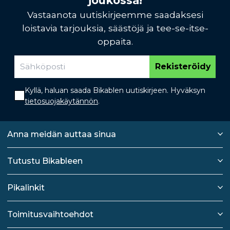
joukossa!
Vastaanota uutiskirjeemme saadaksesi
loistavia tarjouksia, säästöjä ja tee-se-itse-
oppaita.
Rekisteröidy
Kyllä, haluan saada Bikablen uutiskirjeen. Hyväksyn
tietosuojakäytännön
.
Anna meidän auttaa sinua
Tutustu Bikableen
Pikalinkit
Toimitusvaihtoehdot