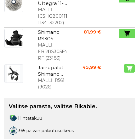
Ultegra 11-
speed 11-
MALLI:
34T -
ICSHG800111
rataspakka
1134
(
32202
)
Shimano
81,99 €
RS305
Racing
MALLI:
levyjarru
EBRRS305F4
mekaanine
RF
(
23183
)
n edessä
Jarrupalat
45,99 €
Shimano
BR-R561
MALLI:
R561
(
9026
)
Valitse parasta, valitse Bikable.
Hintatakuu
365 päivän palautusoikeus