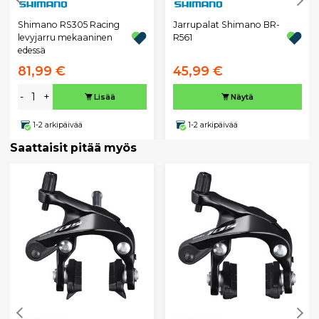
Shimano RS305 Racing
Jarrupalat Shimano BR-
levyjarru mekaaninen
R561
edessä
81,99 €
45,99 €
-
+
Lisää
Näytä
1-2 arkipäivää
1-2 arkipäivää
Saattaisit pitää myös