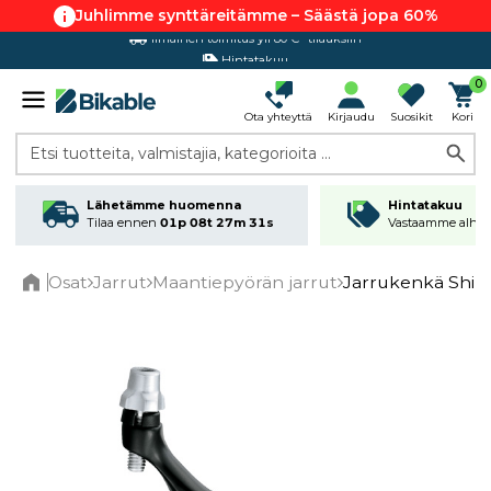
Juhlimme synttäreitämme – Säästä jopa 60%
Hintatakuu
0
Ota yhteyttä
Kirjaudu
Suosikit
Kori
Etsi tuotteita, valmistajia, kategorioita ...
Lähetämme huomenna
Hintatakuu
Tilaa ennen
01p 08t 27m 31s
Vastaamme alhai
Osat
Jarrut
Maantiepyörän jarrut
Jarrukenkä Shim
Home