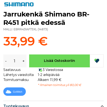
Jarrukenkä Shimano BR-
R451 pitkä edessä
MALLI:
EBRR451AF73XL
(
14873
)
33,99 €
-
+
Lisää Ostoskoriin
Saatavuus
3 Varastossa
Lähetys varastolta
1-2 arkipäivää
Toimitusmaksu
Alkaen 11,99 €
* Ilmainen toimitus yli 80,00 €
GoWish
Tuotekuvaus