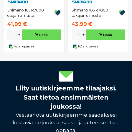
Shimano 105 R7000
Shimano 105 R7000
etujarru musta
takajarru musta
41,99 €
43,99 €
-
+
-
+
Lisää
Lisää
1-2 arkipäivää
1-2 arkipäivää
Liity uutiskirjeemme tilaajaksi.
Saat tietoa ensimmäisten
joukossa!
Vastaanota uutiskirjeemme saadaksesi
loistavia tarjouksia, säästöjä ja tee-se-itse-
oppaita.