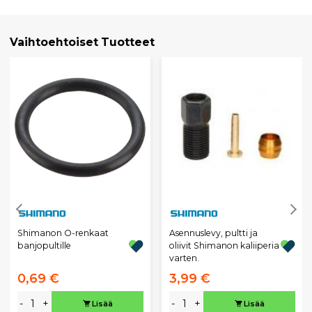
Vaihtoehtoiset Tuotteet
Shimanon O-renkaat
Asennuslevy, pultti ja
banjopultille
oliivit Shimanon kaliiperia
varten.
0,69 €
3,99 €
-
+
-
+
Lisää
Lisää