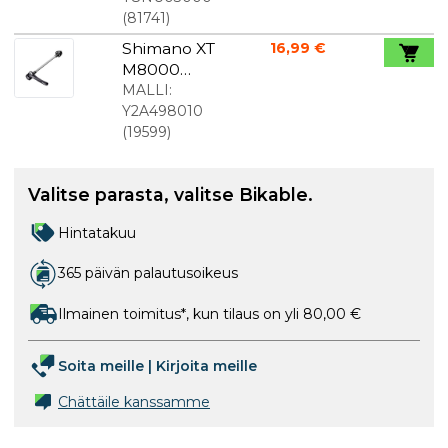
(
81741
)
Shimano XT
16,99 €
M8000
Pikavapaut
MALLI:
us 133 mm
Y2A498010
varten
(
19599
)
Valitse parasta, valitse Bikable.
Hintatakuu
365 päivän palautusoikeus
Ilmainen toimitus*, kun tilaus on yli 80,00 €
Soita meille
|
Kirjoita meille
Chättäile kanssamme