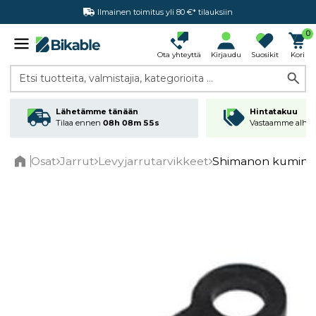
Ilmainen toimitus yli 80 €* tilauksiin
Hintatakuu
0
Ota yhteyttä
Kirjaudu
Suosikit
Kori
Etsi tuotteita, valmistajia, kategorioita ...
Lähetämme tänään
Hintatakuu
Tilaa ennen
08h 08m 55s
Vastaamme alhai
Osat
Jarrut
Levyjarrutarvikkeet
Shimanon kuminen
Home