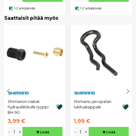
1-2 arkipäivää
1-2 arkipäivää
Saattaisit pitää myös
Shimanon nastat
Shimano jarrupalan
hydrauliletkulle tyyppi
lukituskappale
BH-90
3,99 €
1,99 €
-
+
-
+
Lisää
Lisää