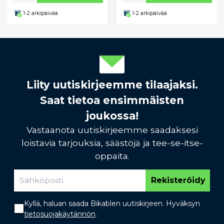
1-2 arkipäivää
1-2 arkipäivää
Liity uutiskirjeemme tilaajaksi.
Saat tietoa ensimmäisten
joukossa!
Vastaanota uutiskirjeemme saadaksesi
loistavia tarjouksia, säästöjä ja tee-se-itse-
oppaita.
Rekisteröidy
Kyllä, haluan saada Bikablen uutiskirjeen. Hyväksyn
tietosuojakäytännön
.