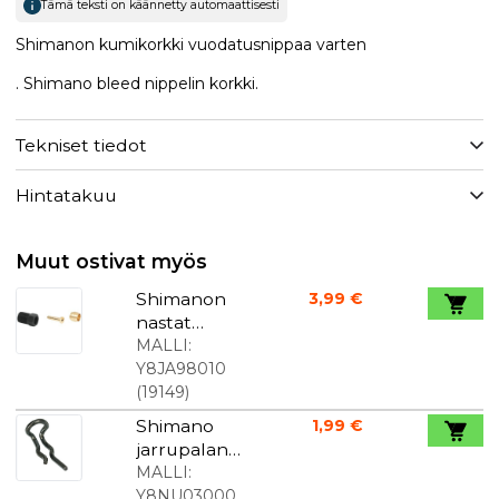
Tämä teksti on käännetty automaattisesti
Shimanon kumikorkki vuodatusnippaa varten
. Shimano bleed nippelin korkki.
Tekniset tiedot
Hintatakuu
Muut ostivat myös
Shimanon
3,99 €
nastat
hydrauliletk
MALLI:
ulle tyyppi
Y8JA98010
BH-90
(
19149
)
Shimano
1,99 €
jarrupalan
lukituskapp
MALLI:
ale
Y8NU03000