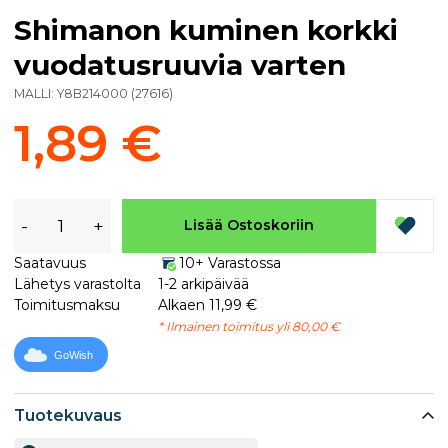
Shimanon kuminen korkki
vuodatusruuvia varten
MALLI:
Y8B214000
(
27616
)
1,89 €
-
+
Lisää Ostoskoriin
Saatavuus
10+ Varastossa
Lähetys varastolta
1-2 arkipäivää
Toimitusmaksu
Alkaen 11,99 €
* Ilmainen toimitus yli 80,00 €
GoWish
Tuotekuvaus