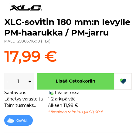
XLC-sovitin 180 mm:n levylle
PM-haarukka / PM-jarru
MALLI:
2500371600
(
11131
)
17,99 €
-
+
Lisää Ostoskoriin
Saatavuus
1 Varastossa
Lähetys varastolta
1-2 arkipäivää
Toimitusmaksu
Alkaen 11,99 €
* Ilmainen toimitus yli 80,00 €
GoWish