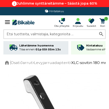
Juhlimme synttäreitämme – Säästä jopa 60%
Hintatakuu
0
Ota yhteyttä
Kirjaudu
Suosikit
Kori
Etsi tuotteita, valmistajia, kategorioita ...
Lähetämme huomenna
Hintatakuu
Tilaa ennen
01p 05t 05m 12s
Vastaamme alhai
Osat
Jarrut
Levyjarruadapterit
XLC-sovitin 180 mm
Home