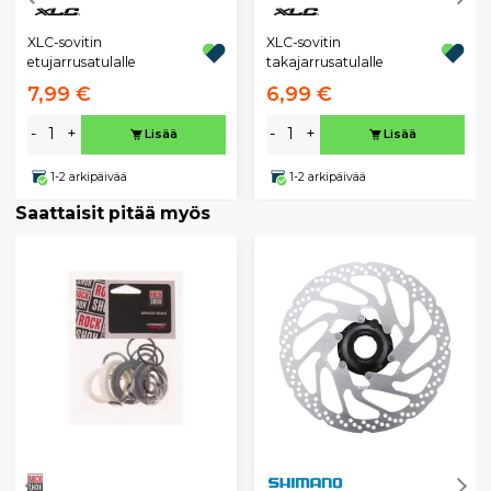
XLC-sovitin
XLC-sovitin
etujarrusatulalle
takajarrusatulalle
7,99 €
6,99 €
-
+
-
+
Lisää
Lisää
1-2 arkipäivää
1-2 arkipäivää
Saattaisit pitää myös