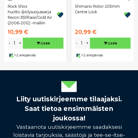
Rock Shox
Shimano Rotor 203mm
huolto-/pölysuojussarja
Centre Lock
Recon 351/Race/Gold Air
(2006-2012) -malliin
10,99 €
20,99 €
-
+
-
+
Lisää
Lisää
1-2 arkipäivää
1-2 arkipäivää
Liity uutiskirjeemme tilaajaksi.
Saat tietoa ensimmäisten
joukossa!
Vastaanota uutiskirjeemme saadaksesi
loistavia tarjouksia, säästöjä ja tee-se-itse-