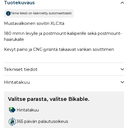
Tuotekuvaus
Tämä teksti on käännetty automaattisesti
Mustavalkoinen sovitin XLC:ltä
180 mm:n levylle ja postmount-kaliiperille sekä postmount-
haarukalle
Kevyt paino ja CNC-jyrsintä takaavat vankan sovittimen
Tekniset tiedot
Hintatakuu
Valitse parasta, valitse Bikable.
Hintatakuu
365 päivän palautusoikeus