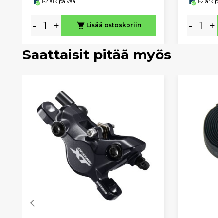
1-2 arkipäivää
1-2 arki
-
+
-
+
Lisää ostoskoriin
Saattaisit pitää myös