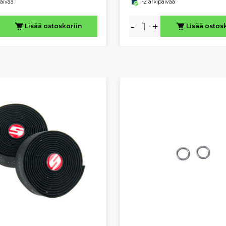
päivää
1-2 arkipäivää
-
+
Lisää ostoskoriin
Lisää ostos