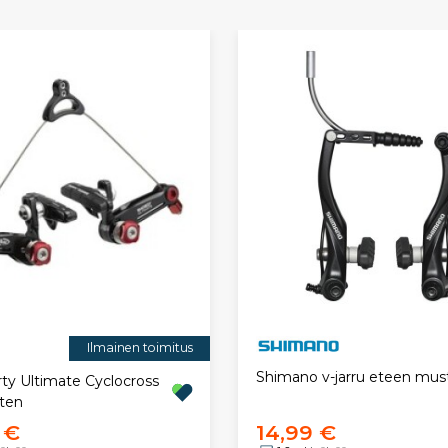
Ilmainen toimitus
Shimano v-jarru eteen mus
rty Ultimate Cyclocross
rten
 €
14,99 €