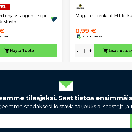
Magura O-renkaat MT-letk
 ohjaustangon teippi
k Musta
 €
0,99 €
päivää
1-2 arkipäivää
-
+
Näytä
Tuote
Lisää ostos
rjeemme tilaajaksi. Saat tietoa ensimmäi
jeemme saadaksesi loistavia tarjouksia, säästöjä ja 