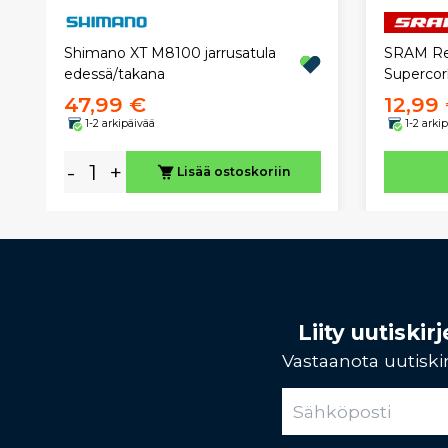
Shimano XT M8100 jarrusatula
SRAM Red
edessä/takana
Supercor
47,99 €
12,99
1-2 arkipäivää
1-2 arki
-
+
Lisää ostoskoriin
Liity uutiski
Vastaanota uutiskir