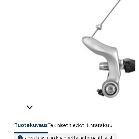
Tuotekuvaus
Tekniset tiedot
Hintatakuu
Tämä teksti on käännetty automaattisesti