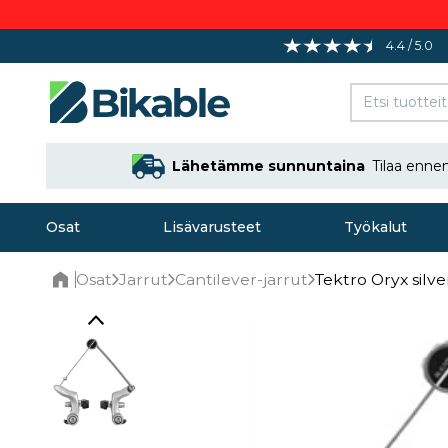
4.4 / 5.0
Lähetämme sunnuntaina
Tilaa enne
Osat
Lisävarusteet
Työkalut
Osat
Jarrut
Cantilever-jarrut
Tektro Oryx silve
Home