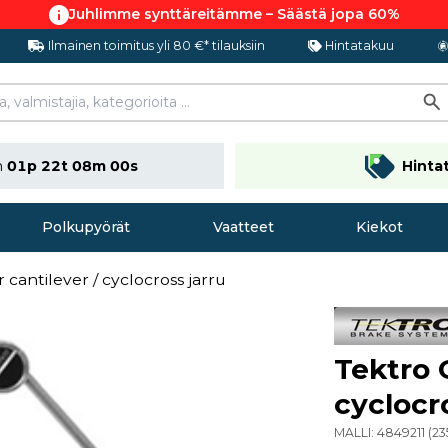
Juhlimme synttäreitämme – Säästä jopa 60%
Ilmainen toimitus yli 80 €* tilauksiin
Hintatakuu
n
01p 22t 07m 59s
Hinta
Polkupyörät
Vaatteet
Kiekot
r cantilever / cyclocross jarru
Tektro O
cyclocr
MALLI:
4849211
(
23