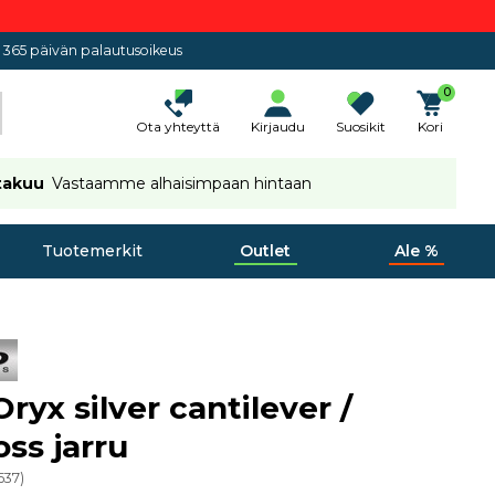
365 päivän palautusoikeus
0
Ota yhteyttä
Kirjaudu
Suosikit
Kori
takuu
Vastaamme alhaisimpaan hintaan
Tuotemerkit
Outlet
Ale %
ryx silver cantilever /
oss jarru
537
)