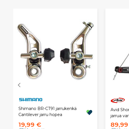
Shimano BR-CT91 jarrukenkä
Avid Sho
Cantilever jarru hopea
jarrua va
19,99 €
89,99