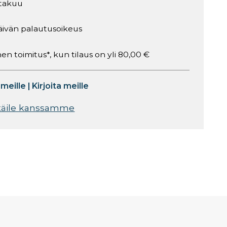
takuu
äivän palautusoikeus
en toimitus*, kun tilaus on yli 80,00 €
 meille
|
Kirjoita meille
täile kanssamme