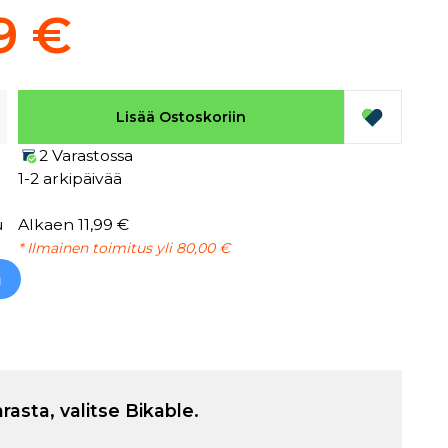
9 €
Lisää Ostoskoriin
2 Varastossa
1-2 arkipäivää
u
Alkaen 11,99 €
* Ilmainen toimitus yli 80,00 €
h
arasta, valitse Bikable.