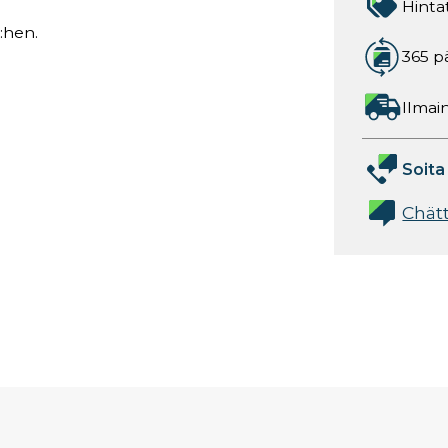
Hinta
:hen.
365 p
Ilmain
Soita
Chät