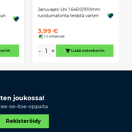
Jarruvaijeri Uni 1.6x610/910mm
uun
ruostumatonta terästä varten
3,99 €
1-2 arkipäivää
-
+
koriin
Lisää ostoskoriin
sten joukossa!
tee-se-itse-oppaita.
Rekisteröidy