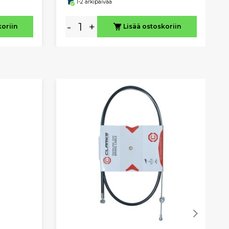
1-2 arkipäivää
-
+
koriin
Lisää ostoskoriin