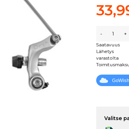
33,9
-
+
Saatavuus
Lähetys
varastolta
Toimitusmaks
GoWis
Valitse p