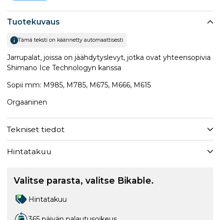
Tuotekuvaus
Tämä teksti on käännetty automaattisesti
Jarrupalat, joissa on jäähdytyslevyt, jotka ovat yhteensopivia
Shimano Ice Technologyn kanssa
Sopii mm: M985, M785, M675, M666, M615
Orgaaninen
Tekniset tiedot
Hintatakuu
Valitse parasta, valitse Bikable.
Hintatakuu
365 päivän palautusoikeus