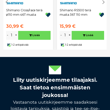
Shimano Cross/race terä
Shimano RS500 terä
ø110 mm 46T musta
musta 36T 110 mm
30,99 €
15,99 €
-
+
-
+
Lisää
Lisää
1-2 arkipäivää
1-2 arkipäivää
Liity uutiskirjeemme tilaajaksi.
Saat tietoa ensimmäisten
joukossa!
Vastaanota uutiskirjeemme saadaksesi
loistavia tarjouksia, säästöjä ja tee-se-itse-