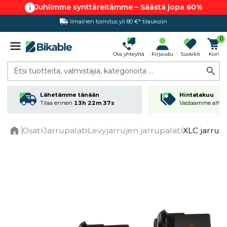
Juhlimme synttäreitämme – Säästä jopa 60%
Ilmainen toimitus yli 80 €* tilauksiin
Hintatakuu
0
Ota yhteyttä
Kirjaudu
Suosikit
Kori
Etsi tuotteita, valmistajia, kategorioita ...
Lähetämme tänään
Hintatakuu
Tilaa ennen
13h 22m 37s
Vastaamme alhai
Osat
Jarrupalat
Levyjarrujen jarrupalat
XLC jarrupa
Home