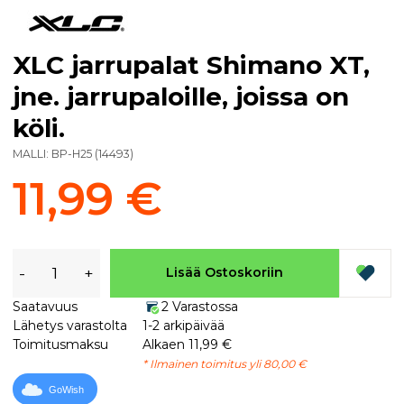
XLC jarrupalat Shimano XT,
jne. jarrupaloille, joissa on
köli.
MALLI:
BP-H25
(
14493
)
11,99 €
-
+
Lisää Ostoskoriin
Saatavuus
2 Varastossa
Lähetys varastolta
1-2 arkipäivää
Toimitusmaksu
Alkaen 11,99 €
* Ilmainen toimitus yli 80,00 €
GoWish