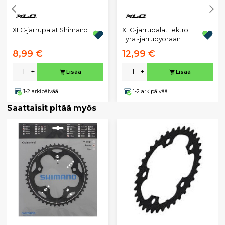
XLC-jarrupalat Shimano
XLC-jarrupalat Tektro
Lyra -jarrupyörään
8,99 €
12,99 €
-
+
-
+
Lisää
Lisää
1-2 arkipäivää
1-2 arkipäivää
Saattaisit pitää myös