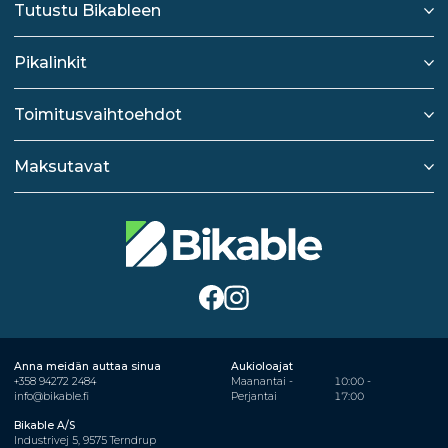
Tutustu Bikableen
Pikalinkit
Toimitusvaihtoehdot
Maksutavat
Anna meidän auttaa sinua
Aukioloajat
+358 94272 2484
Maanantai -
10:00 -
info@bikable.fi
Perjantai
17:00
Bikable A/S
Industrivej 5, 9575 Terndrup