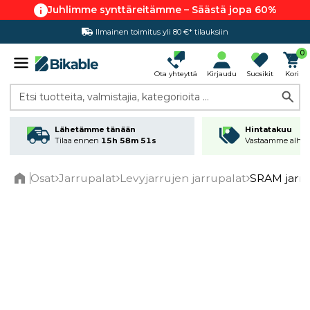
Juhlimme synttäreitämme – Säästä jopa 60%
Ilmainen toimitus yli 80 €* tilauksiin
Hintatakuu
0
Ota yhteyttä
Kirjaudu
Suosikit
Kori
Etsi tuotteita, valmistajia, kategorioita ...
Lähetämme tänään
Hintatakuu
Tilaa ennen
15h 58m 50s
Vastaamme alhai
Osat
Jarrupalat
Levyjarrujen jarrupalat
SRAM jarrup
Home