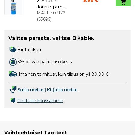
X-Sauce
9,99 €
Jarrunpuhd
istaja 900
MALLI:
03172
ml Suihke
(
63695
)
Valitse parasta, valitse Bikable.
Hintatakuu
365 päivän palautusoikeus
Ilmainen toimitus*, kun tilaus on yli 80,00 €
Soita meille
|
Kirjoita meille
Chättäile kanssamme
Vaihtoehtoiset Tuotteet