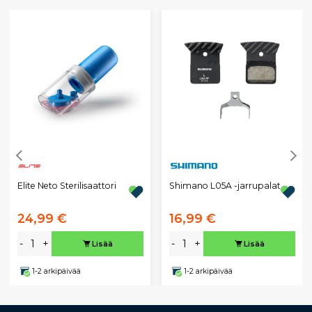
Elite Neto Sterilisaattori
Shimano L05A -jarrupalat
24,99 €
16,99 €
-
+
-
+
Lisää
Lisää
1-2 arkipäivää
1-2 arkipäivää