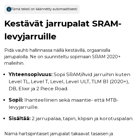
Tämä teksti on käännetty automaattisesti
Kestävät jarrupalat SRAM-
levyjarruille
Pidä vauhti hallinnassa näillä kestävillä, orgaanisilla
jarrupaloilla. Ne on suunniteltu sopimaan SRAM 2020+
malleihin.
Yhteensopivuus:
Sopii SRAM/Avid jarruihin kuten
Level TL, Level T, Level, Level ULT, TLM B1 (2020+),
DB, Elixir ja 2 Piece Road.
Sopii:
Ihanteellinen sekä maantie- että MTB-
levyjarruille.
Sisältää:
2 jarrupalaa, tapin, klipsin ja korotuspalan.
Nämä hartsipintaiset jarrupalat takaavat tasaisen ja