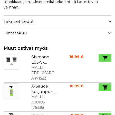
tehokkaan jarrutuksen, mikä tekee niistä luotettavan
valinnan.
Tekniset tiedot
Hintatakuu
Muut ostivat myös
Shimano
16,99 €
L05A -
jarrupalat
MALLI:
EBPL05ARF
A
(
71583
)
X-Sauce
10,99 €
ketjunpuhd
istusaine
MALLI:
900ml
X00105
(
76335
)