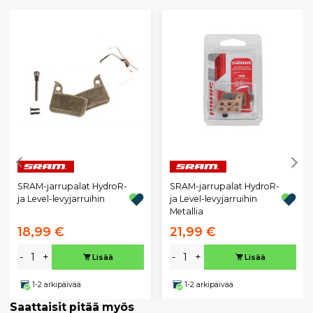
SRAM-jarrupalat HydroR-
SRAM-jarrupalat HydroR-
ja Level-levyjarruihin
ja Level-levyjarruihin
Metallia
18,99 €
21,99 €
-
+
-
+
Lisää
Lisää
1-2 arkipäivää
1-2 arkipäivää
Saattaisit pitää myös