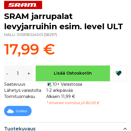
SRAM jarrupalat
levyjarruihin esim. level ULT
MALLI:
005318024001
(
58297
)
17,99 €
-
+
Lisää Ostoskoriin
Saatavuus
10+ Varastossa
Lähetys varastolta
1-2 arkipäivää
Toimitusmaksu
Alkaen 11,99 €
* Ilmainen toimitus yli 80,00 €
GoWish
Tuotekuvaus