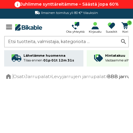
Juhlimme synttäreitämme – Säästä jopa 60%
Ilmainen toimitus yli 80 €* tilauksiin
Hintatakuu
0
Ota yhteyttä
Kirjaudu
Suosikit
Kori
Etsi tuotteita, valmistajia, kategorioita ...
Lähetämme huomenna
Hintatakuu
Tilaa ennen
01p 01t 12m 31s
Vastaamme alhai
Osat
Jarrupalat
Levyjarrujen jarrupalat
BBB jarrup
Home