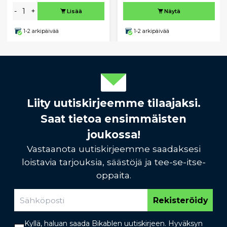
-
+
Lisää
Näytä
1-2 arkipäivää
1-2 arkipäivää
Liity uutiskirjeemme tilaajaksi.
Saat tietoa ensimmäisten
joukossa!
Vastaanota uutiskirjeemme saadaksesi
loistavia tarjouksia, säästöjä ja tee-se-itse-
oppaita.
Rekisteröidy
Kyllä, haluan saada Bikablen uutiskirjeen. Hyväksyn