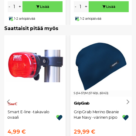
-
+
-
+
Lisää
Lisää
1-2 arkipäivää
1-2 arkipäivää
Saattaisit pitää myös
S (54-57)
M (57-60)
L (60-63)
Smart E-line -takavalo
GripGrab Merino Beanie
ovaali
Hue Navy -värinen pipo
4,99 €
29,99 €