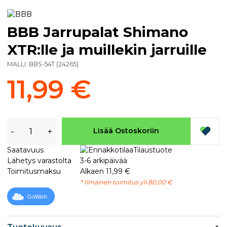
BBB Jarrupalat Shimano
XTR:lle ja muillekin jarruille
MALLI:
BBS-54T
(
24265
)
11,99 €
-
+
Lisää Ostoskoriin
Saatavuus
Tilaustuote
Lähetys varastolta
3-6 arkipäivää
Toimitusmaksu
Alkaen 11,99 €
* Ilmainen toimitus yli 80,00 €
GoWish