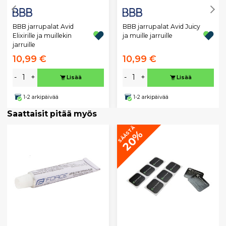
BBB jarrupalat Avid
BBB jarrupalat Avid Juicy
Elixirille ja muillekin
ja muille jarruille
jarruille
10,99 €
10,99 €
-
+
-
+
Lisää
Lisää
1-2 arkipäivää
1-2 arkipäivää
Saattaisit pitää myös
SÄÄSTÄ
20%