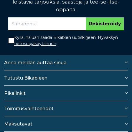
loistavia tarjouksia, säästöjä ja tee-se-itse-
oppaita.
Rekisteröidy
Kyllä, haluan saada Bikablen uutiskirjeen. Hyväksyn
tietosuojakäytännön
.
Anna meidän auttaa sinua
Tutustu Bikableen
Pikalinkit
Toimitusvaihtoehdot
Maksutavat