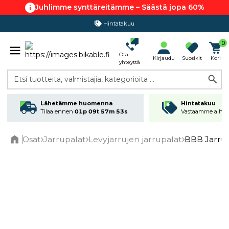
Juhlimme synttäreitämme – Säästä jopa 60%
Hintatakuu
0
Ota
Kirjaudu
Suosikit
Kori
yhteyttä
Etsi tuotteita, valmistajia, kategorioita ...
Lähetämme huomenna
Hintatakuu
Tilaa ennen
01p 09t 57m 53s
Vastaamme alhai
Osat
Jarrupalat
Levyjarrujen jarrupalat
BBB Jarrupa
Home