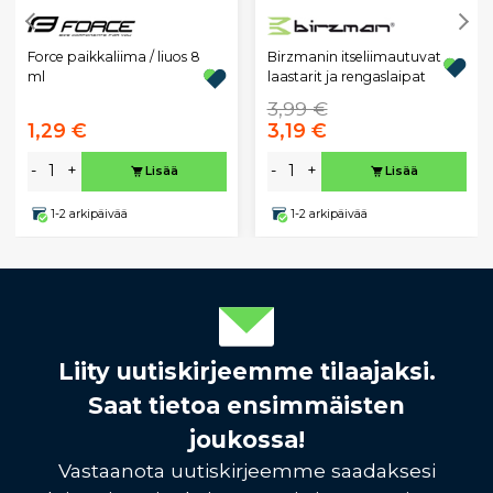
Birzmanin itseliimautuvat
Force paikkaliima / liuos 8
laastarit ja rengaslaipat
ml
3,99 €
1,29 €
3,19 €
-
+
-
+
Lisää
Lisää
1-2 arkipäivää
1-2 arkipäivää
Liity uutiskirjeemme tilaajaksi.
Saat tietoa ensimmäisten
joukossa!
Vastaanota uutiskirjeemme saadaksesi