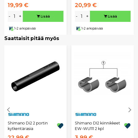
19,99 €
20,99 €
-
+
-
+
Lisää
Lisää
1-2 arkipäivää
1-2 arkipäivää
Saattaisit pitää myös
Shimano Di2 2 portin
Shimano DI2 kiinnikkeet
kytkentärasia
EW-WU111 2 kpl
22,99 €
3,99 €