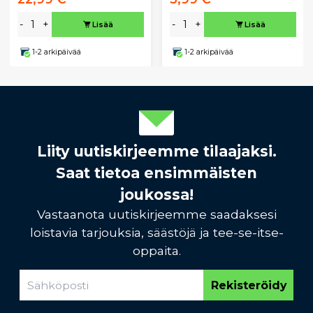
-
+
-
+
Lisää
Lisää
1-2 arkipäivää
1-2 arkipäivää
Liity uutiskirjeemme tilaajaksi.
Saat tietoa ensimmäisten
joukossa!
Vastaanota uutiskirjeemme saadaksesi
loistavia tarjouksia, säästöjä ja tee-se-itse-
oppaita.
Rekisteröidy