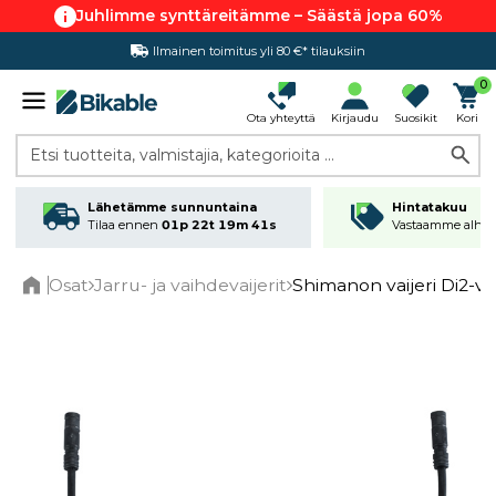
Juhlimme synttäreitämme – Säästä jopa 60%
Ilmainen toimitus yli 80 €* tilauksiin
Hintatakuu
0
Ota yhteyttä
Kirjaudu
Suosikit
Kori
Etsi tuotteita, valmistajia, kategorioita ...
Lähetämme sunnuntaina
Hintatakuu
Tilaa ennen
01p 22t 19m 41s
Vastaamme alhai
Osat
Jarru- ja vaihdevaijerit
Shimanon vaijeri Di2-v
Home