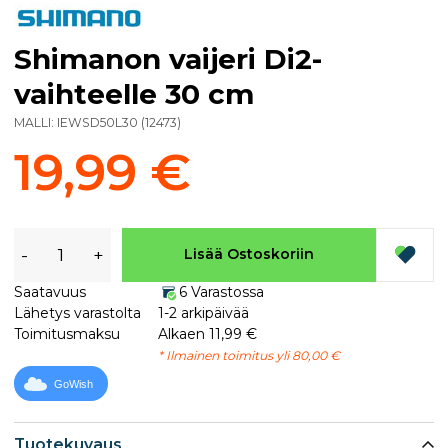
Shimanon vaijeri Di2-
vaihteelle 30 cm
MALLI:
IEWSD50L30
(
12473
)
19,99 €
-
+
Lisää Ostoskoriin
Saatavuus
6 Varastossa
Lähetys varastolta
1-2 arkipäivää
Toimitusmaksu
Alkaen 11,99 €
* Ilmainen toimitus yli 80,00 €
GoWish
Tuotekuvaus