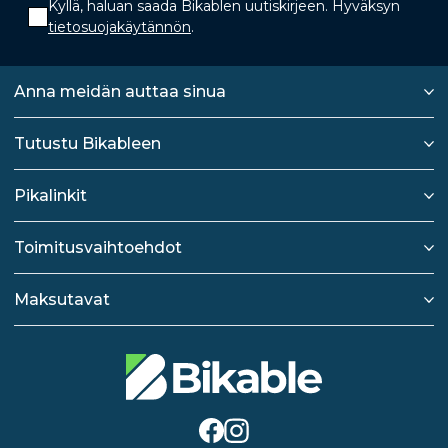
Kyllä, haluan saada Bikablen uutiskirjeen. Hyväksyn
tietosuojakäytännön
.
Anna meidän auttaa sinua
Tutustu Bikableen
Pikalinkit
Toimitusvaihtoehdot
Maksutavat