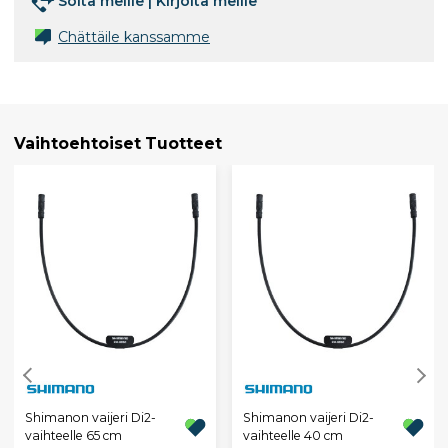
Soita meille
|
Kirjoita meille
Chättäile kanssamme
Vaihtoehtoiset Tuotteet
Shimanon vaijeri Di2-
Shimanon vaijeri Di2-
vaihteelle 65 cm
vaihteelle 40 cm