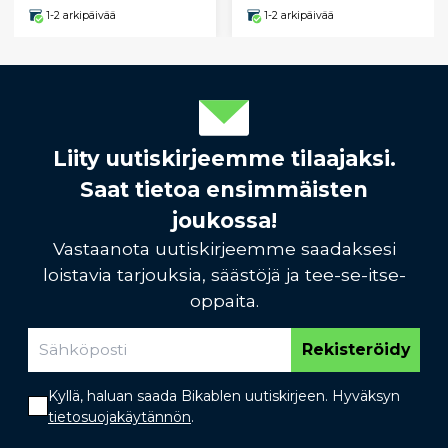
1-2 arkipäivää
1-2 arkipäivää
Liity uutiskirjeemme tilaajaksi.
Saat tietoa ensimmäisten
joukossa!
Vastaanota uutiskirjeemme saadaksesi
loistavia tarjouksia, säästöjä ja tee-se-itse-
oppaita.
Rekisteröidy
Kyllä, haluan saada Bikablen uutiskirjeen. Hyväksyn
tietosuojakäytännön
.