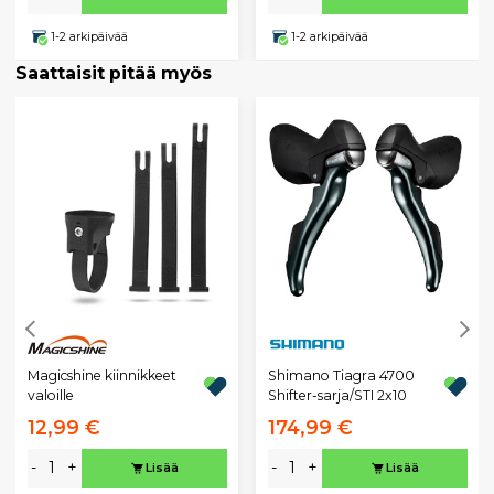
1-2 arkipäivää
1-2 arkipäivää
Saattaisit pitää myös
Magicshine kiinnikkeet
Shimano Tiagra 4700
valoille
Shifter-sarja/STI 2x10
12,99 €
174,99 €
-
+
-
+
Lisää
Lisää