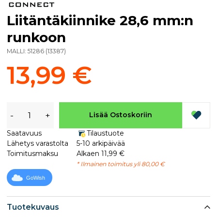
Liitäntäkiinnike 28,6 mm:n
runkoon
MALLI:
51286
(
13387
)
13,99 €
-
+
Lisää Ostoskoriin
Saatavuus
Tilaustuote
Lähetys varastolta
5-10 arkipäivää
Toimitusmaksu
Alkaen 11,99 €
* Ilmainen toimitus yli 80,00 €
GoWish
Tuotekuvaus