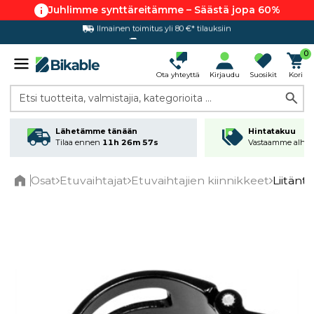
Juhlimme synttäreitämme – Säästä jopa 60%
Ilmainen toimitus yli 80 €* tilauksiin
Hintatakuu
0
Ota yhteyttä
Kirjaudu
Suosikit
Kori
Etsi tuotteita, valmistajia, kategorioita ...
Lähetämme tänään
Hintatakuu
Tilaa ennen
11h 26m 57s
Vastaamme alhai
Osat
Etuvaihtajat
Etuvaihtajien kiinnikkeet
Liitänt
Home