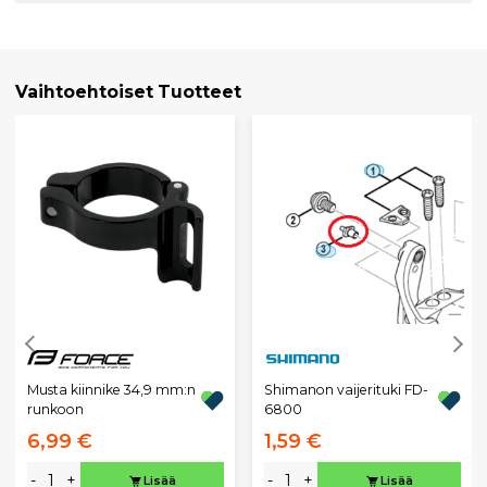
Vaihtoehtoiset Tuotteet
Musta kiinnike 34,9 mm:n
Shimanon vaijerituki FD-
runkoon
6800
6,99 €
1,59 €
-
+
-
+
Lisää
Lisää