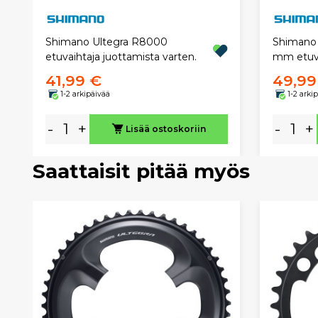
Shimano Ultegra R8000
Shimano 
etuvaihtaja juottamista varten.
mm etuva
41,99 €
49,99
1-2 arkipäivää
1-2 arki
-
+
-
+
Lisää ostoskoriin
Saattaisit pitää myös