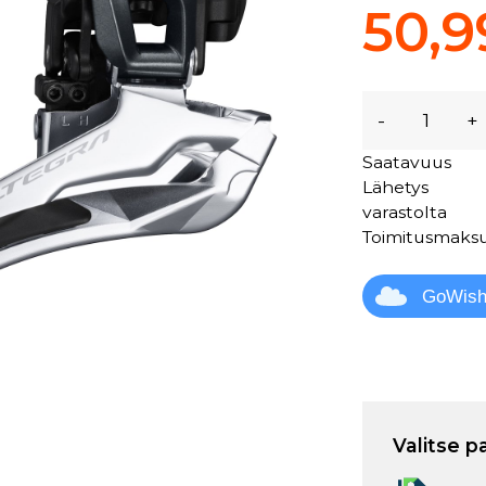
50,9
-
+
Saatavuus
Lähetys
varastolta
Toimitusmaks
GoWis
Valitse p