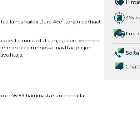
Hinta
365 p
taa lähes kaikki Dura Ace -sarjan parhaat
Ilmain
 kapealla muotoilullaan, jota on aiemmin
nemmän tilaa rungossa, näyttää paljon
Soita
avaihtaja.
Chät
ssa on 46-53 hammasta suurimmalla