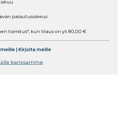
takuu
äivän palautusoikeus
en toimitus*, kun tilaus on yli 80,00 €
 meille
|
Kirjoita meille
täile kanssamme