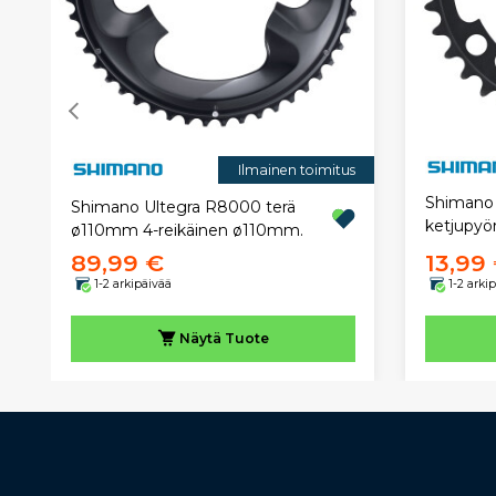
Ilmainen toimitus
Shimano 
Shimano Ultegra R8000 terä
ketjupyö
ø110mm 4-reikäinen ø110mm.
89,99 €
13,99
1-2 arkipäivää
1-2 arki
Näytä
Tuote