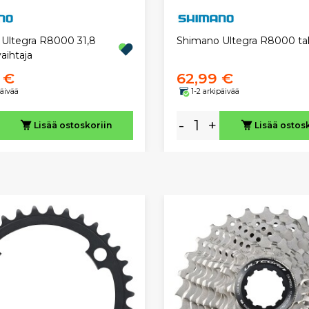
Ultegra R8000 31,8
Shimano Ultegra R8000 tak
ihtaja
 €
62,99 €
päivää
1-2 arkipäivää
-
+
Lisää ostoskoriin
Lisää ostos