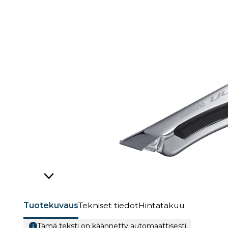
Tuotekuvaus
Tekniset tiedot
Hintatakuu
Tämä teksti on käännetty automaattisesti