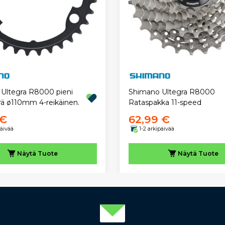
Ultegra R8000 pieni
Shimano Ultegra R8000
rä ø110mm 4-reikäinen.
Rataspakka 11-speed
 €
62,99 €
päivää
1-2 arkipäivää
Näytä
Tuote
Näytä
Tuote