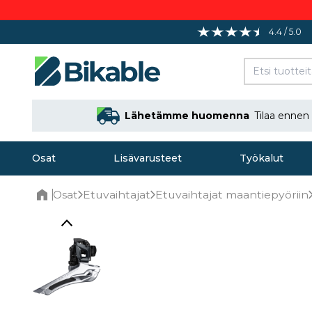
4.4 / 5.0
Lähetämme huomenna
Tilaa ennen
Osat
Lisävarusteet
Työkalut
Osat
Etuvaihtajat
Etuvaihtajat maantiepyöriin
Home