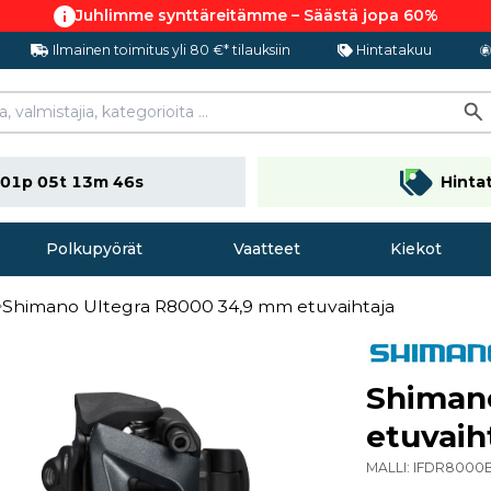
Juhlimme synttäreitämme – Säästä jopa 60%
Ilmainen toimitus yli 80 €* tilauksiin
Hintatakuu
01p 05t 13m 45s
Hinta
Polkupyörät
Vaatteet
Kiekot
Shimano Ultegra R8000 34,9 mm etuvaihtaja
Shiman
etuvaih
MALLI:
IFDR8000