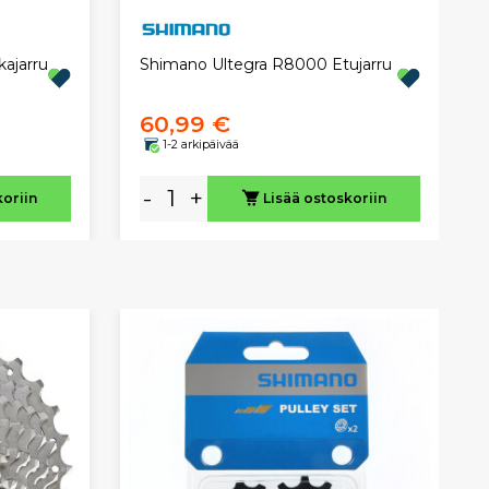
ajarru
Shimano Ultegra R8000 Etujarru
60,99 €
1-2 arkipäivää
-
+
koriin
Lisää ostoskoriin