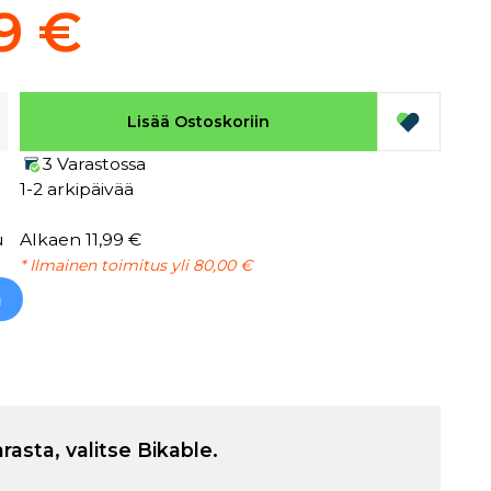
9 €
Lisää Ostoskoriin
3 Varastossa
1-2 arkipäivää
u
Alkaen 11,99 €
* Ilmainen toimitus yli 80,00 €
h
arasta, valitse Bikable.