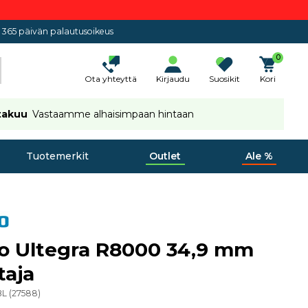
365 päivän palautusoikeus
0
Ota yhteyttä
Kirjaudu
Suosikit
Kori
takuu
Vastaamme alhaisimpaan hintaan
Tuotemerkit
Outlet
Ale %
o Ultegra R8000 34,9 mm
taja
BL
(
27588
)