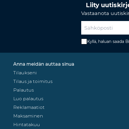
Liity uutiski
Vastaanota uutiskir
Kyllä, haluan saada 
Anna meidän auttaa sinua
Tilaukseni
Tilaus ja toimitus
Palautus
Luo palautus
Reklamaatiot
Maksaminen
Hintatakuu