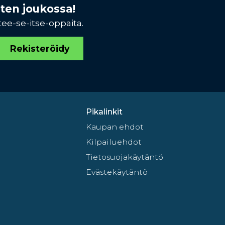
sten joukossa!
tee-se-itse-oppaita.
Rekisteröidy
Pikalinkit
Kaupan ehdot
Kilpailuehdot
Tietosuojakäytäntö
Evästekäytäntö