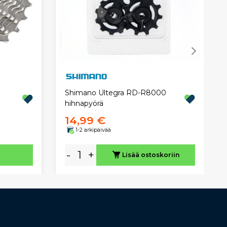
Shimano Ultegra RD-R8000
hihnapyörä
14,99 €
1-2 arkipäivää
-
+
Lisää ostoskoriin