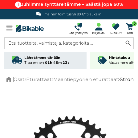
Juhlimme synttäreitämme – Säästä jopa 60%
Ilmainen toimitus yli 80 €* tilauksiin
Hintatakuu
0
Ota yhteyttä
Kirjaudu
Suosikit
Kori
Etsi tuotteita, valmistajia, kategorioita ...
Lähetämme tänään
Hintatakuu
Tilaa ennen
01h 45m 23s
Vastaamme alhai
Osat
Eturattaat
Maantiepyörien eturattaat
Strongl
Home