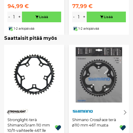
94,99 €
77,99 €
-
+
-
+
Lisää
Lisää
1-2 arkipäivää
1-2 arkipäivää
Saattaisit pitää myös
Stronglight-terä
Shimano Cross/race terä
Shimano/Sram 110 mm
ø110 mm 46T musta
10/11-vaihteelle 46T:lle