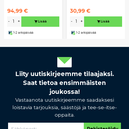
94,99 €
30,99 €
-
+
-
+
Lisää
Lisää
1-2 arkipäivää
1-2 arkipäivää
Liity uutiskirjeemme tilaajaksi.
Saat tietoa ensimmäisten
joukossa!
Vastaanota uutiskirjeemme saadaksesi
loistavia tarjouksia, säästöjä ja tee-se-itse-
oppaita.
Rekisteröidy