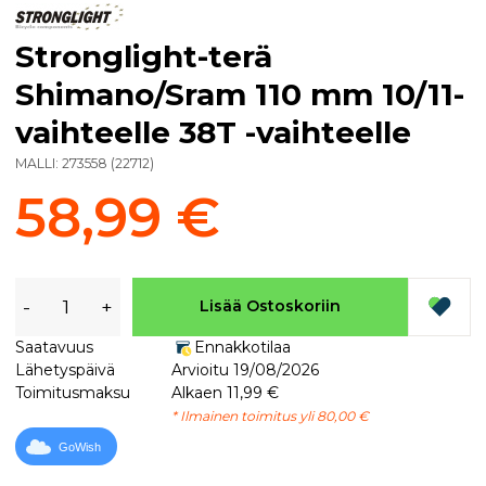
Stronglight-terä
Shimano/Sram 110 mm 10/11-
vaihteelle 38T -vaihteelle
MALLI:
273558
(
22712
)
58,99 €
-
+
Lisää Ostoskoriin
Saatavuus
Ennakkotilaa
Lähetyspäivä
Arvioitu 19/08/2026
Toimitusmaksu
Alkaen 11,99 €
* Ilmainen toimitus yli 80,00 €
GoWish