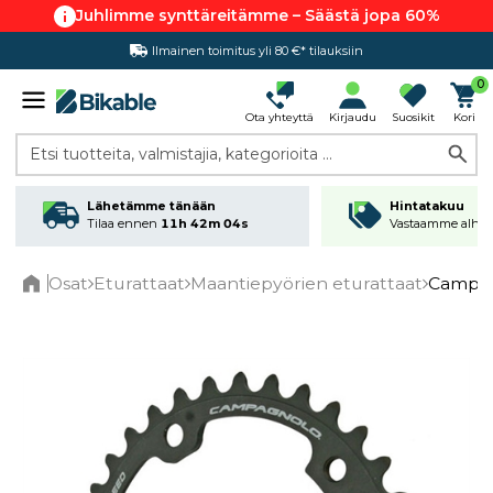
Juhlimme synttäreitämme – Säästä jopa 60%
Ilmainen toimitus yli 80 €* tilauksiin
Hintatakuu
0
Ota yhteyttä
Kirjaudu
Suosikit
Kori
Etsi tuotteita, valmistajia, kategorioita ...
Lähetämme tänään
Hintatakuu
Tilaa ennen
11h 42m 03s
Vastaamme alhai
Osat
Eturattaat
Maantiepyörien eturattaat
Campag
Home