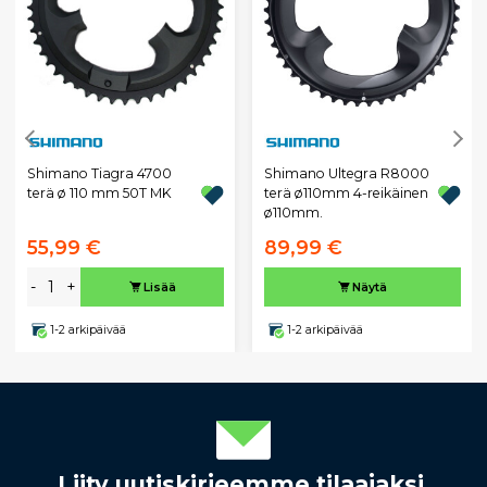
Shimano Tiagra 4700
Shimano Ultegra R8000
terä ø 110 mm 50T MK
terä ø110mm 4-reikäinen
ø110mm.
55,99 €
89,99 €
-
+
Lisää
Näytä
1-2 arkipäivää
1-2 arkipäivää
Liity uutiskirjeemme tilaajaksi.