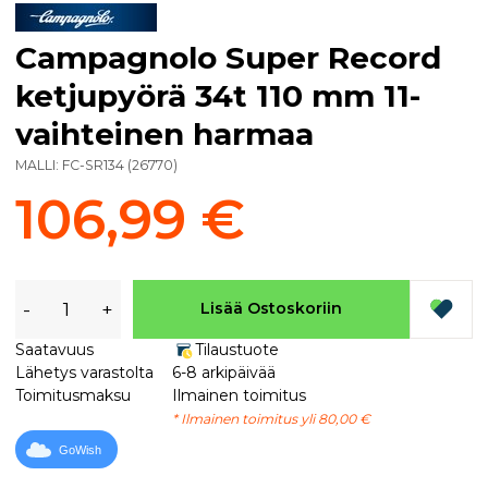
Campagnolo Super Record
ketjupyörä 34t 110 mm 11-
vaihteinen harmaa
MALLI:
FC-SR134
(
26770
)
106,99 €
-
+
Lisää Ostoskoriin
Saatavuus
Tilaustuote
Lähetys varastolta
6-8 arkipäivää
Toimitusmaksu
Ilmainen toimitus
* Ilmainen toimitus yli 80,00 €
GoWish