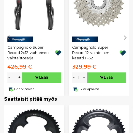
Campagnolo Super
Campagnolo Super
Record 2x12-vaihteinen
Record 12-vaihteinen
vaihteistosarja
kasetti 11-32
426,99 €
329,99 €
-
+
-
+
Lisää
Lisää
1-2 arkipäivää
1-2 arkipäivää
Saattaisit pitää myös