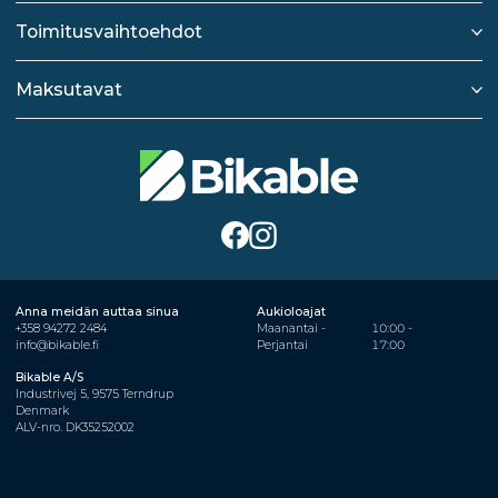
Toimitusvaihtoehdot
Maksutavat
Anna meidän auttaa sinua
Aukioloajat
+358 94272 2484
Maanantai -
10:00 -
info@bikable.fi
Perjantai
17:00
Bikable A/S
Industrivej 5, 9575 Terndrup
Denmark
ALV-nro. DK35252002